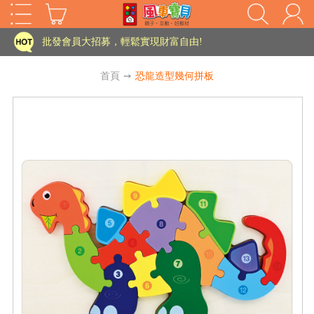
家長樂了!「風車書版集團暨FOOD超人企業總部」目前正興建中!
批發會員大招募，輕鬆實現財富自由!
如需更改或重開發票 需在訂單成立三天內通知客服 寄回發票需附上回郵郵票
首頁
➙
恐龍造型幾何拼板
老師您好!!幼教會員火熱招募中~
海外購物免煩惱！點我查看『海外購物流程說明』
家長樂了!「風車書版集團暨FOOD超人企業總部」目前正興建中!
批發會員大招募，輕鬆實現財富自由!
HOT
如需更改或重開發票 需在訂單成立三天內通知客服 寄回發票需附上回郵郵票
老師您好!!幼教會員火熱招募中~
海外購物免煩惱！點我查看『海外購物流程說明』