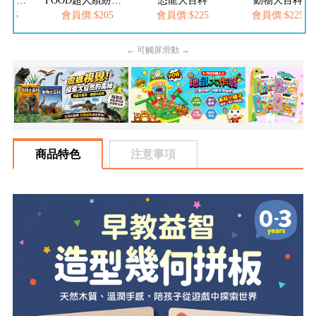
FOOD超人夢幻泡泡槍
FOOD超人繽紛泡泡槍
恐龍大百科
動物大百科
205
會員價:$205
會員價:$225
會員價:$225
← 可觸屏滑動 →
商品特色
注意事項