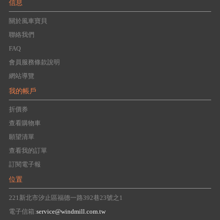
信息
關於風車寶貝
聯絡我們
FAQ
會員服務條款說明
網站導覽
我的帳戶
折價券
查看購物車
願望清單
查看我的訂單
訂閱電子報
位置
221新北市汐止區福德一路392巷23號之1
電子信箱:
service@windmill.com.tw