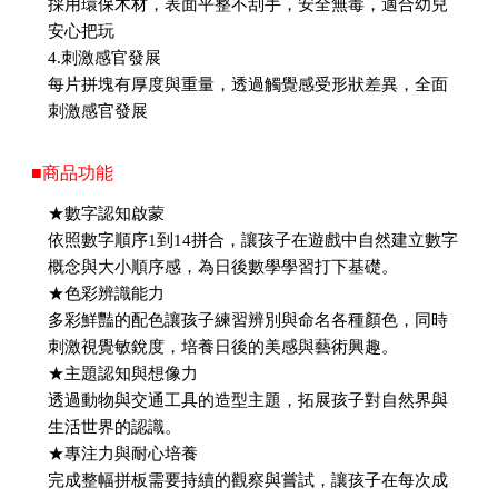
採用環保木材，表面平整不刮手，安全無毒，適合幼兒
安心把玩
4.刺激感官發展
每片拼塊有厚度與重量，透過觸覺感受形狀差異，全面
刺激感官發展
■商品功能
★數字認知啟蒙
依照數字順序1到14拼合，讓孩子在遊戲中自然建立數字
概念與大小順序感，為日後數學學習打下基礎。
★色彩辨識能力
多彩鮮豔的配色讓孩子練習辨別與命名各種顏色，同時
刺激視覺敏銳度，培養日後的美感與藝術興趣。
★主題認知與想像力
透過動物與交通工具的造型主題，拓展孩子對自然界與
生活世界的認識。
★專注力與耐心培養
完成整幅拼板需要持續的觀察與嘗試，讓孩子在每次成