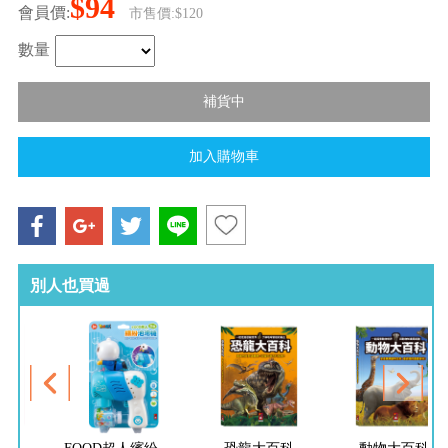
$94
會員價:
市售價:$120
數量
別人也買過