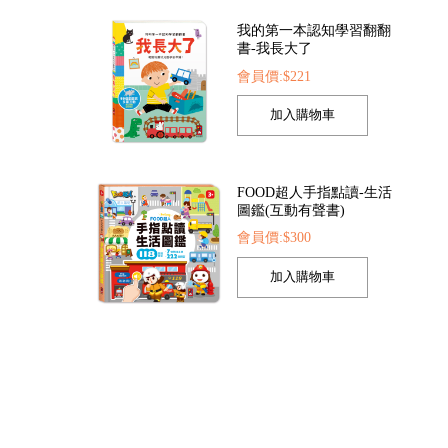
我的第一本認知學習翻翻
書-我長大了
會員價:$221
紛泡泡槍
FOOD超人夢幻泡泡槍
恐龍大百科
05
會員價:$205
會員價:$225
FOOD超人手指點讀-生活
圖鑑(互動有聲書)
會員價:$300
孩子的第一套認知拼圖-動
物王國
會員價:$221