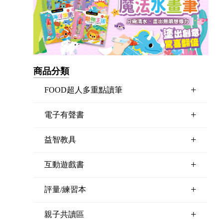
商品分類
+
FOOD超人多重點讀筆
+
電子有聲書
+
益智教具
+
互動遊戲書
+
評量/練習本
+
親子共讀區