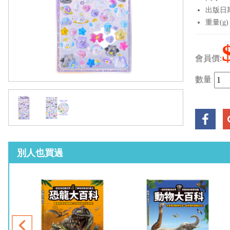
出版日期：
重量(g)
會員價:
數量
別人也買過