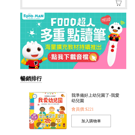
暢銷排行
我準備好上幼兒園了-我愛
幼兒園
會員價:$221