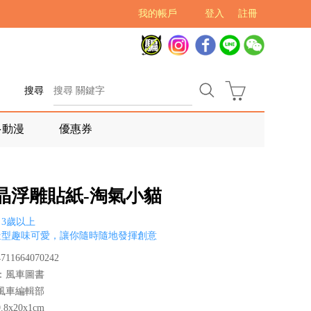
我的帳戶
登入
註冊
搜尋
多動漫
優惠券
水晶浮雕貼紙-淘氣小貓
3歲以上
造型趣味可愛，讓你隨時隨地發揮創意
11664070242
：風車圖書
風車編輯部
8x20x1cm