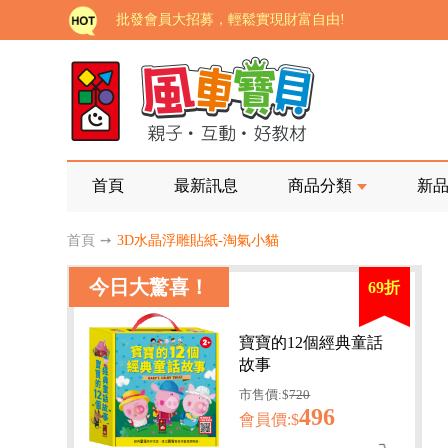
批發會員大招募，輕鬆實現財富自由!
如需更改或重開發票 需在訂單成立三天內通知客服 
老師您好!!幼教會員火熱招募中~
海外購物免煩惱！點我查看『海外購物流程說明』
家長樂了!「風車書版集團暨FOOD超人企業總部」目
首頁
最新訊息
商品分類
新
批發會員大招募，輕鬆實現財富自由!
首頁
➙
3D水晶浮雕貼紙-淘氣小貓
如需更改或重開發票 需在訂單成立三天內通知客服 
今日大驚喜！
69折
老師您好!!幼教會員火熱招募中~
海外購物免煩惱！點我查看『海外購物流程說明』
寶寶的12個經典童話
故事
市售價:$
720
496
會員價:$