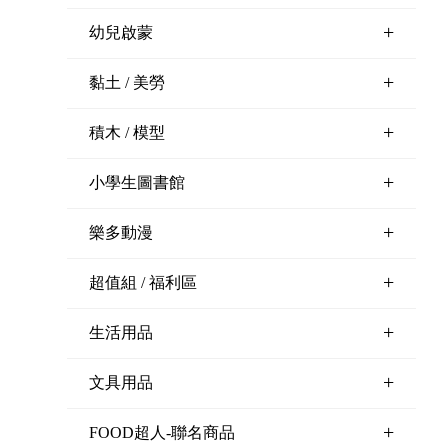
+
幼兒啟蒙
+
黏土 / 美勞
+
積木 / 模型
+
小學生圖書館
+
樂多動漫
+
超值組 / 福利區
+
生活用品
+
文具用品
+
FOOD超人-聯名商品