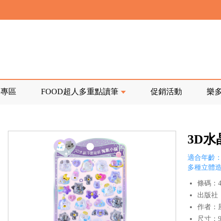
寄回發票需附上回郵郵票
前正興建中!
品專區
FOOD超人多重點讀筆
促銷活動
樂
寄回發票需附上回郵郵票
3D
適合年齡：
多種立體
條碼：47
出版社
作者：
尺寸：9.