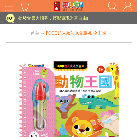
家長樂了!「風車書版集團暨FOOD超人企業總部」目前正興建中!
批發會員大招募，輕鬆實現財富自由!
如需更改或重開發票 需在訂單成立三天內通知客服 寄回發票需附上回郵郵票
首頁
➙
FOOD超人魔法水畫筆-動物王國
老師您好!!幼教會員火熱招募中~
海外購物免煩惱！點我查看『海外購物流程說明』
家長樂了!「風車書版集團暨FOOD超人企業總部」目前正興建中!
批發會員大招募，輕鬆實現財富自由!
HOT
如需更改或重開發票 需在訂單成立三天內通知客服 寄回發票需附上回郵郵票
老師您好!!幼教會員火熱招募中~
海外購物免煩惱！點我查看『海外購物流程說明』