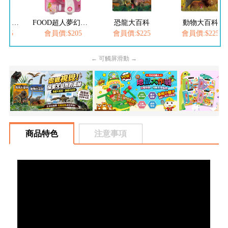
FOOD超人繽紛泡泡槍
FOOD超人夢幻泡泡槍
恐龍大百科
動物大百科
205
會員價:$205
會員價:$225
會員價:$225
← 可觸屏滑動 →
商品特色
注意事項