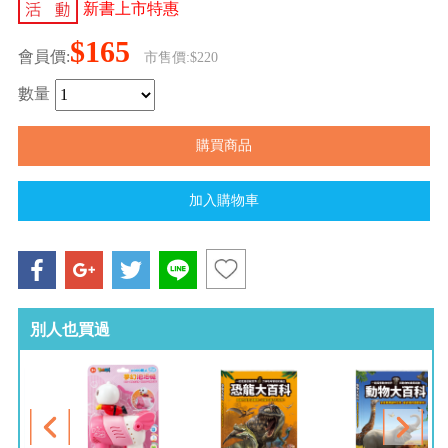
新書上市特惠
$165
會員價:
市售價:$220
數量
別人也買過