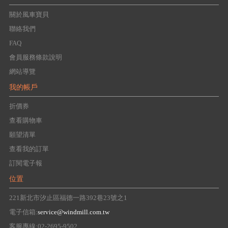
關於風車寶貝
聯絡我們
FAQ
會員服務條款說明
網站導覽
我的帳戶
折價券
查看購物車
願望清單
查看我的訂單
訂閱電子報
位置
221新北市汐止區福德一路392巷23號之1
電子信箱:
service@windmill.com.tw
客服專線:02-2695-9502