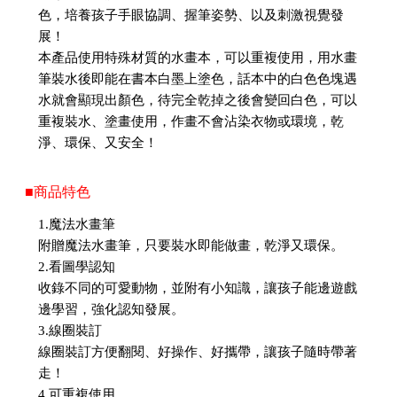
色，培養孩子手眼協調、握筆姿勢、以及刺激視覺發
展！
本產品使用特殊材質的水畫本，可以重複使用，用水畫
筆裝水後即能在書本白墨上塗色，話本中的白色色塊遇
水就會顯現出顏色，待完全乾掉之後會變回白色，可以
重複裝水、塗畫使用，作畫不會沾染衣物或環境，乾
淨、環保、又安全！
■商品特色
1.魔法水畫筆
附贈魔法水畫筆，只要裝水即能做畫，乾淨又環保。
2.看圖學認知
收錄不同的可愛動物，並附有小知識，讓孩子能邊遊戲
邊學習，強化認知發展。
3.線圈裝訂
線圈裝訂方便翻閱、好操作、好攜帶，讓孩子隨時帶著
走！
4.可重複使用