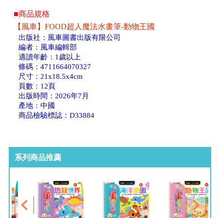
■商品規格
【風車】FOOD超人魔法水畫筆-動物王國
出版社：風車圖書出版有限公司
編者：風車編輯部
適讀年齡：1歲以上
條碼：4711664070327
尺寸：21x18.5x4cm
頁數：12頁
出版時間：2026年7月
產地：中國
商品檢驗標誌：D33884
系列商品推薦