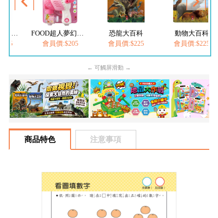
FOOD超人繽紛泡泡槍
FOOD超人夢幻泡泡槍
恐龍大百科
動物大百科
205
會員價:$205
會員價:$225
會員價:$225
← 可觸屏滑動 →
商品特色
注意事項