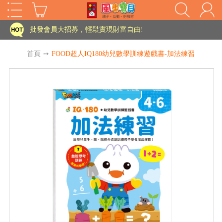
家長樂了!「風車書版集團暨FOOD超人企業總部」目前正興建中!
批發會員大招募，輕鬆實現財富自由!
如需更改或重開發票 需在訂單成立三天內通知客服 寄回發票需附上回郵郵票
首頁
➙
FOOD超人IQ180幼兒數學訓練遊戲書-加法練習
老師您好!!幼教會員火熱招募中~
海外購物免煩惱！點我查看『海外購物流程說明』
家長樂了!「風車書版集團暨FOOD超人企業總部」目前正興建中!
批發會員大招募，輕鬆實現財富自由!
HOT
如需更改或重開發票 需在訂單成立三天內通知客服 寄回發票需附上回郵郵票
老師您好!!幼教會員火熱招募中~
海外購物免煩惱！點我查看『海外購物流程說明』