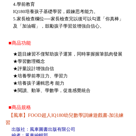
4.學前教育
IQ180培養孩子基礎學習，鍛鍊思考能力。
5.家長檢查欄位──家長檢查完以後可以勾選「你真棒」
及「加油喔」，鼓勵孩子學習並增強自信心。
■商品功能
★題目練習不僅幫助孩子運算，同時掌握握筆肌肉發展
★學習數理概念
★評量設計增強自信
★培養學前專注力、學習力
★培養孩子邏輯思考 能力
★閱讀、動筆、學數學，促進感覺統合
■商品規格
【風車】FOOD超人IQ180幼兒數學訓練遊戲書-加法練
習
出版社：風車圖書出版有限公司
編者：風車編輯部