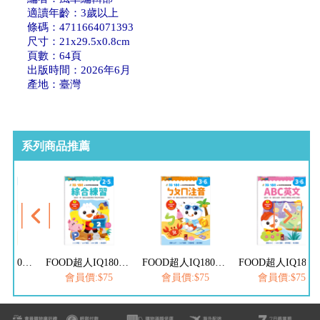
適讀年齡：3歲以上
條碼：4711664071393
尺寸：21x29.5x0.8cm
頁數：64頁
出版時間：2026年6月
產地：臺灣
系列商品推薦
FOOD超人IQ180幼兒數學訓練遊戲書-減法練習
FOOD超人IQ180幼兒學習訓練遊戲書-綜合練習
FOOD超人IQ180幼兒學習訓練遊戲書-ㄅㄆㄇ注音
FOOD超人IQ180幼兒學習訓練遊戲書-
$75
會員價:$75
會員價:$75
會員價:$75