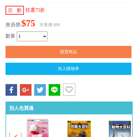
任選75折
$75
會員價:
市售價:$98
數量
別人也買過