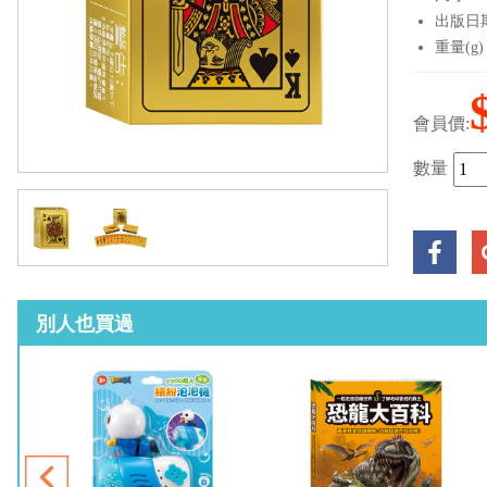
出版日期：
重量(g)
會員價:
數量
別人也買過