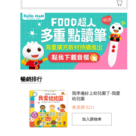
暢銷排行
我準備好上幼兒園了-我愛
幼兒園
會員價:$221