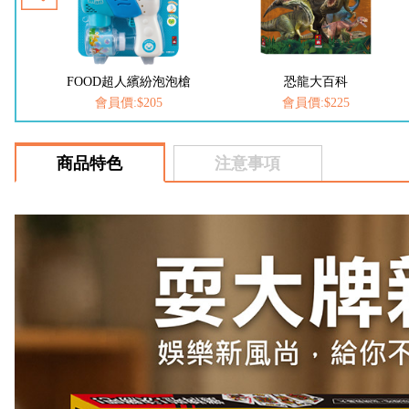
FOOD超人繽紛泡泡槍
恐龍大百科
會員價:$205
會員價:$225
商品特色
注意事項