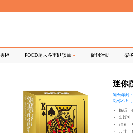
寄回發票需附上回郵郵票
前正興建中!
品專區
FOOD超人多重點讀筆
促銷活動
樂
寄回發票需附上回郵郵票
迷你
適合年齡：
迷你不凡
條碼：47
出版社
作者：
尺寸：4x