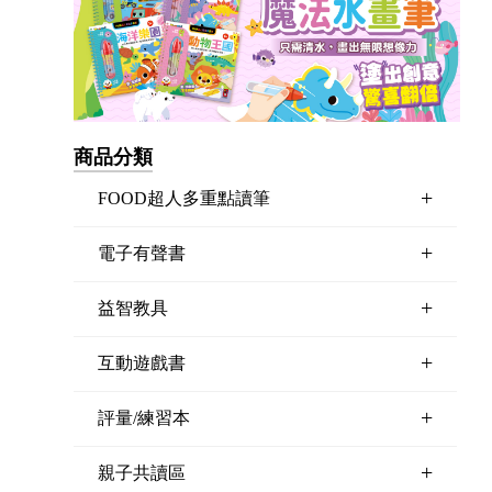
商品分類
+
FOOD超人多重點讀筆
+
電子有聲書
+
益智教具
+
互動遊戲書
+
評量/練習本
+
親子共讀區