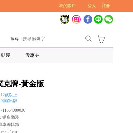
我的帳戶
登入
註冊
搜尋
多動漫
優惠券
撲克牌-黃金版
12歲以上
，閃耀出牌
11664080036
：樂多動漫
風車編輯部
6x2.1cm