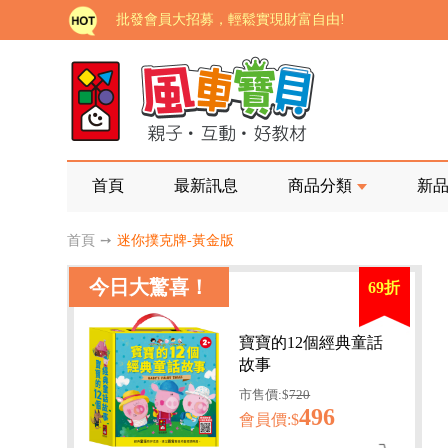
批發會員大招募，輕鬆實現財富自由!
如需更改或重開發票 需在訂單成立三天內通知客服 
老師您好!!幼教會員火熱招募中~
海外購物免煩惱！點我查看『海外購物流程說明』
家長樂了!「風車書版集團暨FOOD超人企業總部」目
首頁
最新訊息
商品分類
新
批發會員大招募，輕鬆實現財富自由!
首頁
➙
迷你撲克牌-黃金版
如需更改或重開發票 需在訂單成立三天內通知客服 
今日大驚喜！
69折
老師您好!!幼教會員火熱招募中~
海外購物免煩惱！點我查看『海外購物流程說明』
寶寶的12個經典童話
故事
市售價:$
720
496
會員價:$