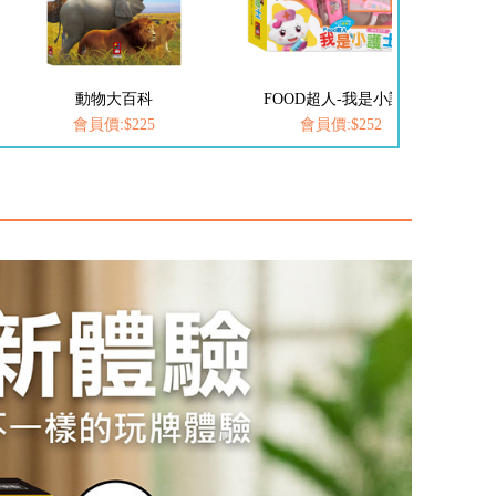
動物大百科
FOOD超人-我是小護士
愛思考的
會員價:$225
會員價:$252
會