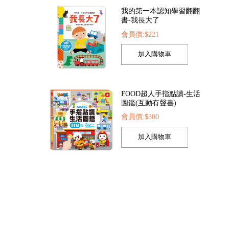
我的第一本認知學習翻翻
書-我長大了
會員價:$221
FOOD超人探索點讀筆
FOOD超人夢幻泡泡槍
會員價:$1422
會員價:$205
FOOD超人手指點讀-生活
圖鑑(互動有聲書)
會員價:$300
孩子的第一套認知拼圖-動
物王國
會員價:$221