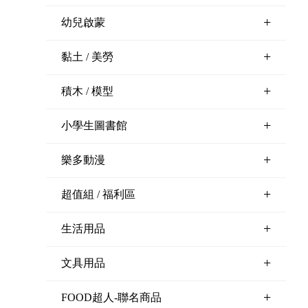
+
幼兒啟蒙
+
黏土 / 美勞
+
積木 / 模型
+
小學生圖書館
+
樂多動漫
+
超值組 / 福利區
+
生活用品
+
文具用品
+
FOOD超人-聯名商品