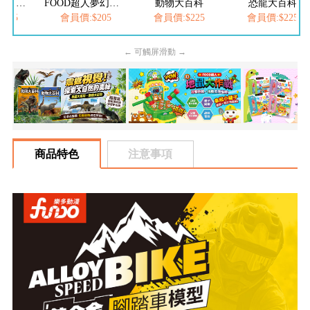
FOOD超人繽紛泡泡槍
FOOD超人夢幻泡泡槍
動物大百科
恐龍大百科
205
會員價:$205
會員價:$225
會員價:$225
← 可觸屏滑動 →
商品特色
注意事項