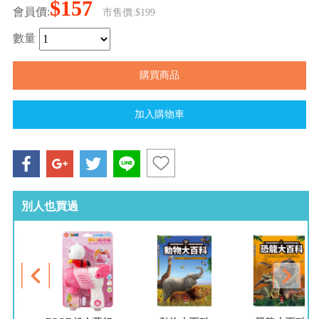
$157
會員價:
市售價:$199
數量
別人也買過