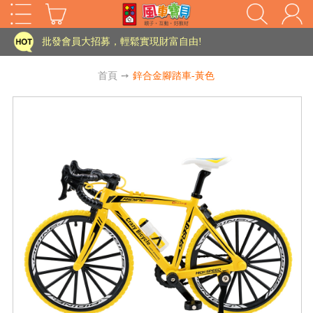
家長樂了!「風車書版集團暨FOOD超人企業總部」目前正興建中!
批發會員大招募，輕鬆實現財富自由!
如需更改或重開發票 需在訂單成立三天內通知客服 寄回發票需附上回郵郵票
首頁
➙
鋅合金腳踏車-黃色
老師您好!!幼教會員火熱招募中~
海外購物免煩惱！點我查看『海外購物流程說明』
家長樂了!「風車書版集團暨FOOD超人企業總部」目前正興建中!
批發會員大招募，輕鬆實現財富自由!
HOT
如需更改或重開發票 需在訂單成立三天內通知客服 寄回發票需附上回郵郵票
老師您好!!幼教會員火熱招募中~
海外購物免煩惱！點我查看『海外購物流程說明』