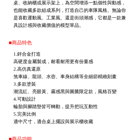
桌、收納櫃或展示架上，為空間增添一點個性與動感，
也能收藏多款組成系列，打造自己的車隊風格。無論你
是喜歡運動風、工業風、還是街頭潮感，它都是一款兼
具設計感與收藏價值的模型單品。
■商品特色
1.鋅合金打造
高硬度金屬製成，耐看耐用更有份量感
2.高仿真還原
煞車線、龍頭、水壺、車身結構等全細節精緻刻畫
3.多款塗裝
潮流紅、亮眼黃、霧感黑與圖騰限定款，風格百變
4.可動設計
輪胎與腳踏墊皆可轉動，提升把玩互動性
5.完美比例
適中尺寸，適合桌上擺設與展示櫃收藏
■商品功能