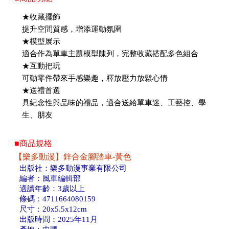
★收藏擺飾
提升空間質感，增添運動氛圍
★模型展示
適合作為單車主題模型陳列，完整收藏搭配多色組合
★互動把玩
可動零件帶來手感樂趣，釋放壓力放鬆心情
★送禮首選
具紀念性與品味的禮品，適合送給單車迷、工藝控、學
生、朋友
■商品規格
【樂多動漫】鋅合金腳踏車-黃色
出版社：樂多動漫事業有限公司
編者：風車編輯部
適讀年齡：3歲以上
條碼：4711664080159
尺寸：20x5.5x12cm
出版時間：2025年11月