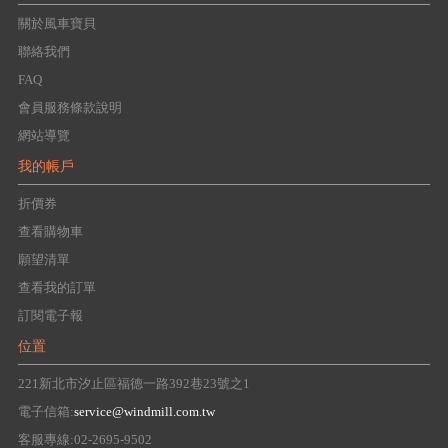
關於風車寶貝
聯絡我們
FAQ
會員服務條款說明
網站導覽
我的帳戶
折價券
查看購物車
願望清單
查看我的訂單
訂閱電子報
位置
221新北市汐止區福德一路392巷23號之1
電子信箱:
service@windmill.com.tw
客服專線:02-2695-9502