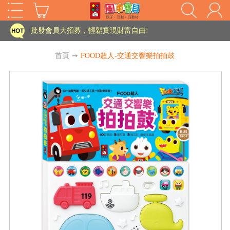
家長樂了!「風車書版集團暨FOOD超人企業總部」目前正興建中!
批發會員大招募，輕鬆實現財富自由!
如需更改或重開發票 需在訂單成立三天內通知客服 寄回發票需附上回郵郵票
首頁
➙
FOOD超人-交通交響樂拍拍鼓
老師您好!!幼教會員火熱招募中~
海外購物免煩惱！點我查看『海外購物流程說明』
家長樂了!「風車書版集團暨FOOD超人企業總部」目前正興建中!
批發會員大招募，輕鬆實現財富自由!
HOT
如需更改或重開發票 需在訂單成立三天內通知客服 寄回發票需附上回郵郵票
老師您好!!幼教會員火熱招募中~
海外購物免煩惱！點我查看『海外購物流程說明』