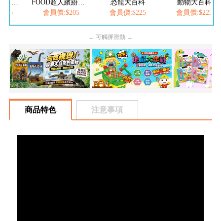
FOOD超人夢幻泡泡槍
FOOD超人繽紛泡泡槍
恐龍大百科
動物大百科
205
會員價:$205
會員價:$225
會員價:$225
← 可觸屏滑動 →
商品特色
注意事項