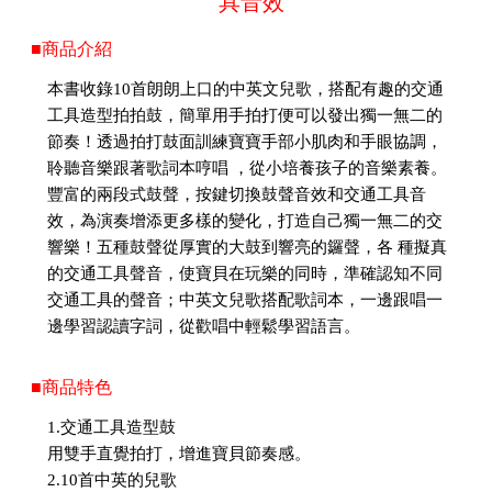
具音效
■商品介紹
本書收錄10首朗朗上口的中英文兒歌，搭配有趣的交通
工具造型拍拍鼓，簡單用手拍打便可以發出獨一無二的
節奏！透過拍打鼓面訓練寶寶手部小肌肉和手眼協調，
聆聽音樂跟著歌詞本哼唱 ，從小培養孩子的音樂素養。
豐富的兩段式鼓聲，按鍵切換鼓聲音效和交通工具音
效，為演奏增添更多樣的變化，打造自己獨一無二的交
響樂！五種鼓聲從厚實的大鼓到響亮的鑼聲，各 種擬真
的交通工具聲音，使寶貝在玩樂的同時，準確認知不同
交通工具的聲音；中英文兒歌搭配歌詞本，一邊跟唱一
邊學習認讀字詞，從歡唱中輕鬆學習語言。
■商品特色
1.交通工具造型鼓
用雙手直覺拍打，增進寶貝節奏感。
2.10首中英的兒歌