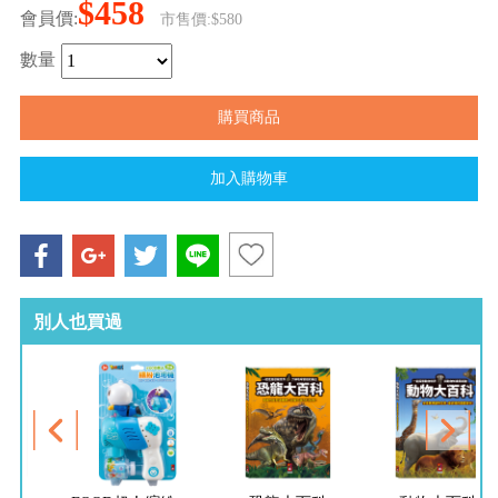
$458
會員價:
市售價:$580
數量
別人也買過