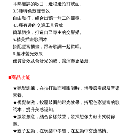
耳熟能詳的歌曲，邊唱邊拍打鼓面。
3.5種特色鼓聲音效
自由敲打，組合出獨一無二的節奏。
4.5種有趣的交通工具音效
簡單切換，打造自己專主的交響樂。
5.精美插畫歌詞本
搭配豐富插畫，跟著歌詞一起歡唱。
6.趣味聲光效果
優質音效及會發光的鼓，讓演奏更活潑。
■商品功能
★聽覺訓練，在拍打鼓面和跟唱時，培養節奏感及音樂
素養。
★視覺刺激，按壓鼓面的燈光效果，搭配色彩豐富的歌
詞本，提升美感認知。
★激發創意，結合多樣鼓聲，發揮想像力敲出獨特節
奏。
★親子互動，在玩樂中學習，在互動中交流感情。