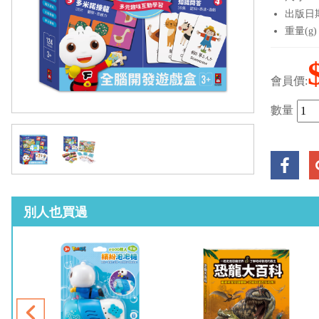
出版日期：
重量(g)
會員價:
數量
別人也買過