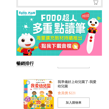
暢銷排行
我準備好上幼兒園了-我愛
幼兒園
會員價:$221