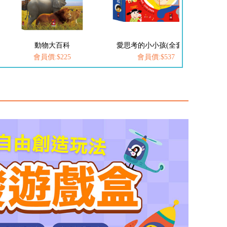
愛思考的小小孩(全套8冊)
FOOD超人-我是小護士
會員價:$537
會員價:$252