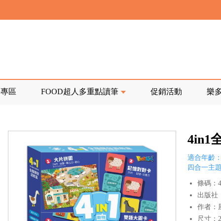
寄回發票需附上回郵郵票
前正興建中!
品專區
FOOD超人多重點讀筆
促銷活動
樂
寄回發票需附上回郵郵票
4in
適合年齡：
四合一主
條碼：47
出版社
作者：
尺寸：28