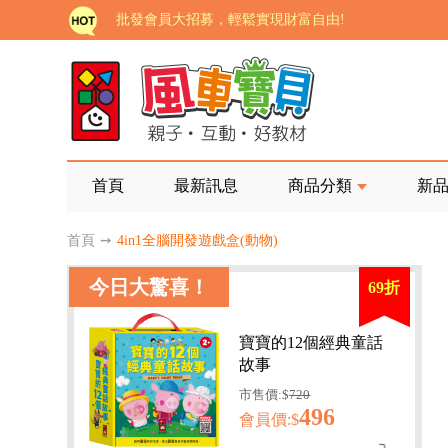
批發會員大招募，輕鬆實現財富自由!
如需更改或重開發票 需在訂單成立三天內通知客服 
老師您好!!幼教會員火熱招募中~
海外購物免煩惱！點我查看『海外購物流程說明』
家長樂了!「風車書版集團暨FOOD超人企業總部」目
首頁
最新訊息
商品分類
新
批發會員大招募，輕鬆實現財富自由!
首頁
➙
4in1全腦開發遊戲盒(動物)
如需更改或重開發票 需在訂單成立三天內通知客服 
今日大驚喜！
69折
老師您好!!幼教會員火熱招募中~
海外購物免煩惱！點我查看『海外購物流程說明』
寶寶的12個經典童話
故事
市售價:$
720
496
會員價:$