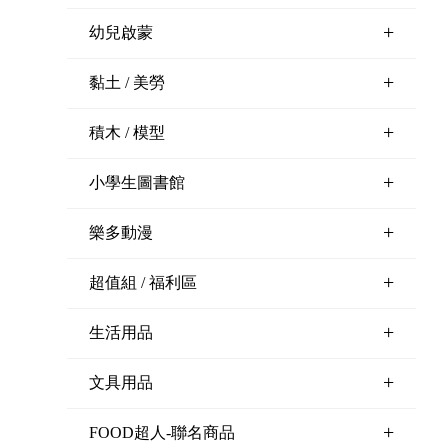
+
幼兒啟蒙
+
黏土 / 美勞
+
積木 / 模型
+
小學生圖書館
+
樂多動漫
+
超值組 / 福利區
+
生活用品
+
文具用品
+
FOOD超人-聯名商品