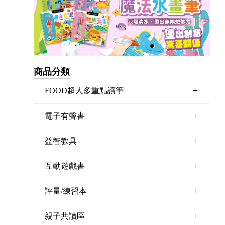
商品分類
+
FOOD超人多重點讀筆
+
電子有聲書
+
益智教具
+
互動遊戲書
+
評量/練習本
+
親子共讀區