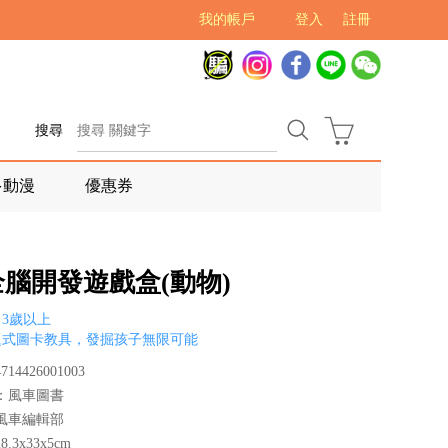
我的帳戶
登入
註冊
搜尋
多動漫
優惠券
1全腦開發遊戲盒(動物)
3歲以上
題式圖卡教具，發掘孩子無限可能
14426001003
：風車圖書
風車編輯部
.3x33x5cm