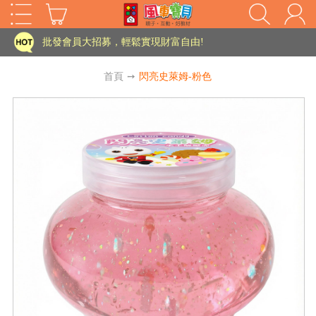
家長樂了!「風車書版集團暨FOOD超人企業總部」目前正興建中!
批發會員大招募，輕鬆實現財富自由!
如需更改或重開發票 需在訂單成立三天內通知客服 寄回發票需附上回郵郵票
首頁
➙
閃亮史萊姆-粉色
老師您好!!幼教會員火熱招募中~
海外購物免煩惱！點我查看『海外購物流程說明』
家長樂了!「風車書版集團暨FOOD超人企業總部」目前正興建中!
批發會員大招募，輕鬆實現財富自由!
HOT
如需更改或重開發票 需在訂單成立三天內通知客服 寄回發票需附上回郵郵票
老師您好!!幼教會員火熱招募中~
海外購物免煩惱！點我查看『海外購物流程說明』