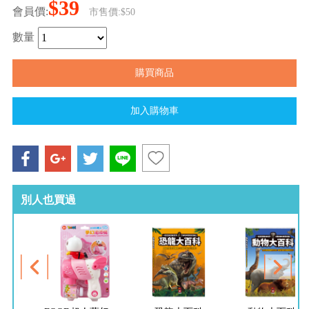
$39
會員價:
市售價:$50
數量
別人也買過