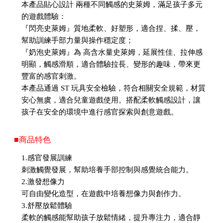
本產品貼心設計 兩種不同觸感的史萊姆，滿足孩子多元
的遊戲體驗：
『閃亮史萊姆』質地柔軟、好塑形，適合捏、揉、壓，
幫助訓練手部力量與操作穩定度；
『奶泡史萊姆』為 高含水量史萊姆，延展性佳、拉伸感
明顯，觸感滑順，適合體驗拉長、變形的趣味，帶來更
豐富的感官刺激。
本產品通過 ST 玩具安全檢驗，符合相關安全規範，材質
安心無虞，適合兒童遊戲使用。搭配柔軟觸感設計，讓
孩子在安全的環境中進行感官探索與創意遊戲。
■商品特色
1.感官發展訓練
刺激觸覺發展，幫助培養手部控制與感覺統合能力。
2.激發想像力
可自由變化造型，在遊戲中培養想像力與創作力。
3.舒壓放鬆體驗
柔軟的觸感能幫助孩子放鬆情緒，提升專注力，適合靜