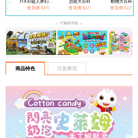
FOOD超人繽紛泡泡槍
FOOD超人夢幻泡泡槍
恐龍大百科
動物大百科
205
會員價:$205
會員價:$225
會員價:$225
← 可觸屏滑動 →
商品特色
注意事項