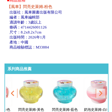
■商品規格
【風車】閃亮史萊姆-粉色
出版社：風車圖書出版有限公司
編者：風車編輯部
適讀年齡：3歲以上
條碼：4714426001126
尺寸：8.2x8.2x7cm
出版時間：2026年1月
產地：中國
商品檢驗標誌：M33884
系列商品推薦
姆-粉色
閃亮史萊姆-黃色
閃亮史萊姆-藍色
奶泡史萊姆-白粉