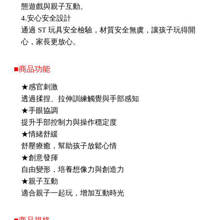
態遊戲與親子互動。
4.安心安全設計
通過 ST 玩具安全檢驗，材質安全無虞，讓孩子玩得開
心，家長更放心。
■商品功能
★感官刺激
透過揉捏、拉伸訓練觸覺與手部感知
★手眼協調
提升手部控制力與操作穩定度
★情緒舒緩
舒壓療癒，幫助孩子放鬆心情
★創意發揮
自由變形，培養想像力與創造力
★親子互動
適合親子一起玩，增加互動時光