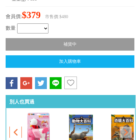
$379
會員價:
市售價:$480
數量
別人也買過