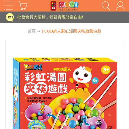
家長樂了!「風車書版集團暨FOOD超人企業總部」目前正興建中!
批發會員大招募，輕鬆實現財富自由!
如需更改或重開發票 需在訂單成立三天內通知客服 寄回發票需附上回郵郵票
首頁
➙
FOOD超人彩虹湯圓夾筷啟蒙遊戲
老師您好!!幼教會員火熱招募中~
海外購物免煩惱！點我查看『海外購物流程說明』
家長樂了!「風車書版集團暨FOOD超人企業總部」目前正興建中!
批發會員大招募，輕鬆實現財富自由!
HOT
如需更改或重開發票 需在訂單成立三天內通知客服 寄回發票需附上回郵郵票
老師您好!!幼教會員火熱招募中~
海外購物免煩惱！點我查看『海外購物流程說明』