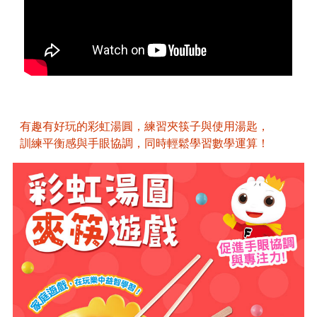
有趣有好玩的彩虹湯圓，練習夾筷子與使用湯匙，
訓練平衡感與手眼協調，同時輕鬆學習數學運算！