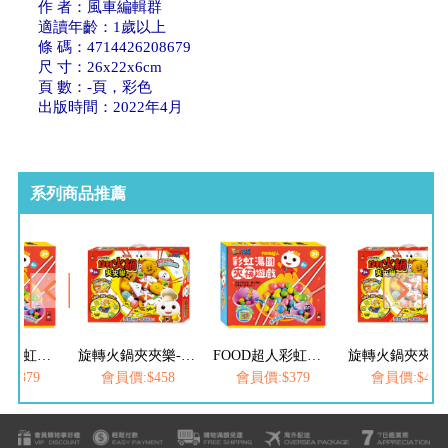
作 者：風車編輯群
適讀年齡：1歲以上
條 碼：4714426208679
尺 寸：26x22x6cm
頁 數：-頁，彩色
出版時間：2022年4月
系列商品推薦
FOOD超人彩虹湯圓夾筷啟蒙遊戲
旋轉火鍋夾夾樂-FOOD超人
FOOD超人彩虹湯圓夾筷啟蒙遊戲
:$379
會員價:$458
會員價:$379
會員價:$458