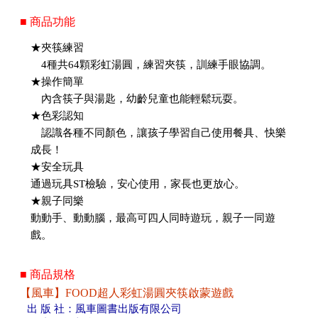
■ 商品功能
★夾筷練習
4種共64顆彩虹湯圓，練習夾筷，訓練手眼協調。
★操作簡單
內含筷子與湯匙，幼齡兒童也能輕鬆玩耍。
★色彩認知
認識各種不同顏色，讓孩子學習自己使用餐具、快樂
成長！
★安全玩具
通過玩具ST檢驗，安心使用，家長也更放心。
★親子同樂
動動手、動動腦，最高可四人同時遊玩，親子一同遊
戲。
■ 商品規格
【風車】FOOD超人彩虹湯圓夾筷啟蒙遊戲
出 版 社：風車圖書出版有限公司