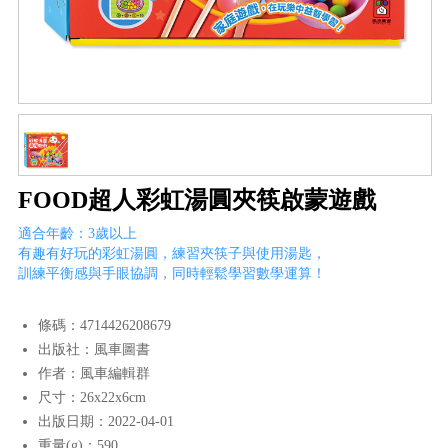
FOOD超人彩虹湯圓夾筷啟蒙遊戲
適合年齡：3歲以上
有趣有好玩的彩虹湯圓，練習夾筷子與使用湯匙，
訓練平衡感與手眼協調，同時輕鬆學習數學運算！
條碼：4714426208679
出版社：風車圖書
作者：風車編輯群
尺寸：26x22x6cm
出版日期：2022-04-01
重量(g)：590