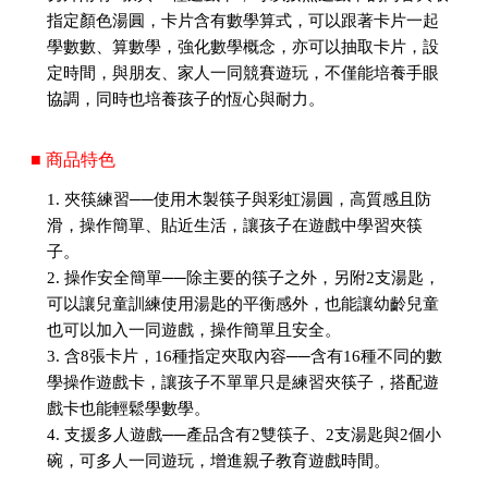
指定顏色湯圓，卡片含有數學算式，可以跟著卡片一起
學數數、算數學，強化數學概念，亦可以抽取卡片，設
定時間，與朋友、家人一同競賽遊玩，不僅能培養手眼
協調，同時也培養孩子的恆心與耐力。
■ 商品特色
1. 夾筷練習──使用木製筷子與彩虹湯圓，高質感且防
滑，操作簡單、貼近生活，讓孩子在遊戲中學習夾筷
子。
2. 操作安全簡單──除主要的筷子之外，另附2支湯匙，
可以讓兒童訓練使用湯匙的平衡感外，也能讓幼齡兒童
也可以加入一同遊戲，操作簡單且安全。
3. 含8張卡片，16種指定夾取內容──含有16種不同的數
學操作遊戲卡，讓孩子不單單只是練習夾筷子，搭配遊
戲卡也能輕鬆學數學。
4. 支援多人遊戲──產品含有2雙筷子、2支湯匙與2個小
碗，可多人一同遊玩，增進親子教育遊戲時間。