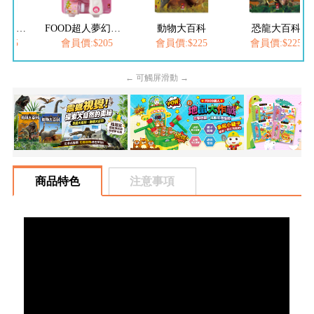
FOOD超人繽紛泡泡槍
FOOD超人夢幻泡泡槍
動物大百科
恐龍大百科
205
會員價:$205
會員價:$225
會員價:$225
← 可觸屏滑動 →
商品特色
注意事項