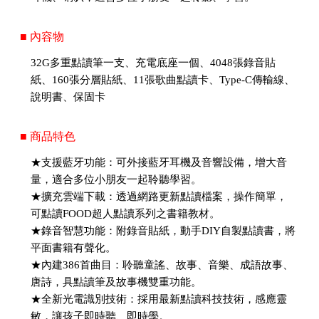
■ 內容物
32G多重點讀筆一支、充電底座一個、4048張錄音貼
紙、160張分層貼紙、11張歌曲點讀卡、Type-C傳輸線、
說明書、保固卡
■ 商品特色
★支援藍牙功能：可外接藍牙耳機及音響設備，增大音
量，適合多位小朋友一起聆聽學習。
★擴充雲端下載：透過網路更新點讀檔案，操作簡單，
可點讀FOOD超人點讀系列之書籍教材。
★錄音智慧功能：附錄音貼紙，動手DIY自製點讀書，將
平面書籍有聲化。
★內建386首曲目：聆聽童謠、故事、音樂、成語故事、
唐詩，具點讀筆及故事機雙重功能。
★全新光電識別技術：採用最新點讀科技技術，感應靈
敏，讓孩子即時聽、即時學。