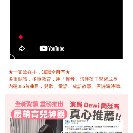
★一支筆在手，知識全擁有★
多重點讀，多重教育，用「聲音」陪伴孩子學習成長；
內建386首曲目，兒歌、童話、成語故事、唐詩隨時聽。