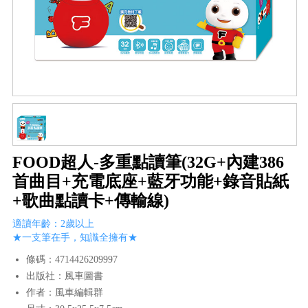
FOOD超人-多重點讀筆(32G+內建386
首曲目+充電底座+藍牙功能+錄音貼紙
+歌曲點讀卡+傳輸線)
適讀年齡：2歲以上
★一支筆在手，知識全擁有★
條碼：4714426209997
出版社：風車圖書
作者：風車編輯群