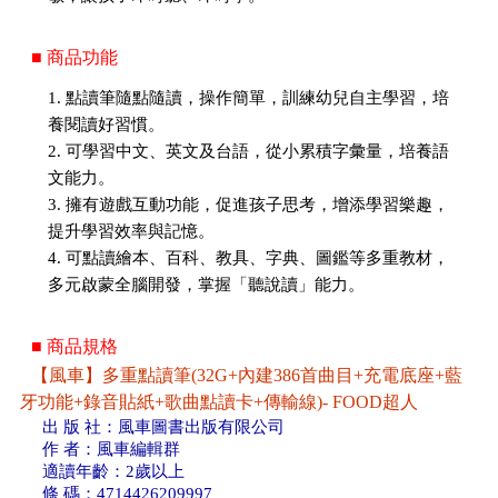
■ 商品功能
1. 點讀筆隨點隨讀，操作簡單，訓練幼兒自主學習，培
養閱讀好習慣。
2. 可學習中文、英文及台語，從小累積字彙量，培養語
文能力。
3. 擁有遊戲互動功能，促進孩子思考，增添學習樂趣，
提升學習效率與記憶。
4. 可點讀繪本、百科、教具、字典、圖鑑等多重教材，
多元啟蒙全腦開發，掌握「聽說讀」能力。
■ 商品規格
【風車】多重點讀筆(32G+內建386首曲目+充電底座+藍
牙功能+錄音貼紙+歌曲點讀卡+傳輸線)- FOOD超人
出 版 社：風車圖書出版有限公司
作 者：風車編輯群
適讀年齡：2歲以上
條 碼：4714426209997