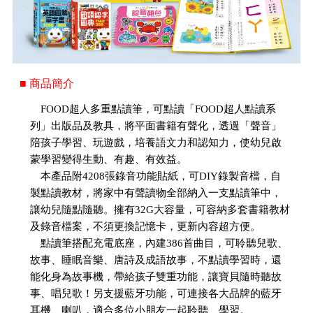
■ 商品簡介
FOOD超人多重點讀筆，可點讀「FOOD超人點讀系
列」出版品及教具，將平面書籍有聲化，透過「聲音」
陪孩子學習、玩遊戲，培養語文力和認知力，使幼兒啟
蒙學習變得生動、有趣、有效益。
本產品附4208張錄音功能貼紙，可DIY錄製音檔，自
製點讀教材，將家中有聲讀物全部納入一支點讀筆中，
讓幼兒隨點隨聽。擁有32G大容量，可容納多套書籍教材
及錄音檔案，不須更換記憶卡，更新內容超方便。
點讀筆搭配充電底座，內建386首曲目，可聆聽兒歌、
故事、睡眠音樂、唐詩及成語故事，不點讀學習時，還
能化身為故事機，帶給孩子雙重功能，讓寶貝隨時聽故
事、唱兒歌！另支援藍牙功能，可連接各大品牌的藍牙
耳機、喇叭，適合多位小朋友一起聆聽、學習。