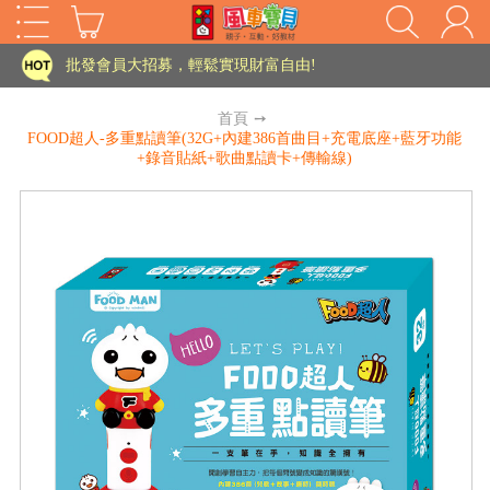
批發會員大招募，輕鬆實現財富自由!
如需更改或重開發票 需在訂單成立三天內通知客服 寄回發票需附上回郵郵票
老師您好!!幼教會員火熱招募中~
首頁
➙
FOOD超人-多重點讀筆(32G+內建386首曲目+充電底座+藍牙功能
海外購物免煩惱！點我查看『海外購物流程說明』
+錄音貼紙+歌曲點讀卡+傳輸線)
家長樂了!「風車書版集團暨FOOD超人企業總部」目前正興建中!
批發會員大招募，輕鬆實現財富自由!
如需更改或重開發票 需在訂單成立三天內通知客服 寄回發票需附上回郵郵票
HOT
老師您好!!幼教會員火熱招募中~
海外購物免煩惱！點我查看『海外購物流程說明』