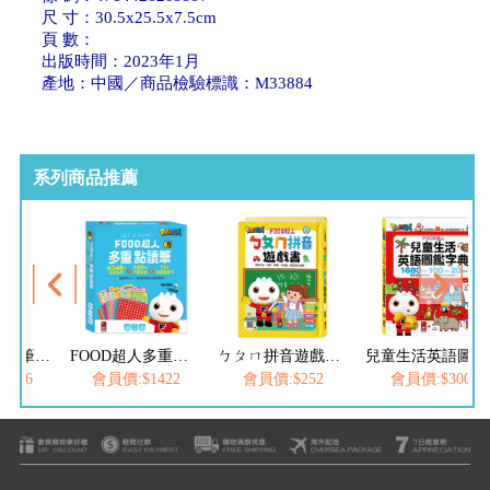
尺 寸：30.5x25.5x7.5cm
頁 數：
出版時間：2023年1月
產地：中國／商品檢驗標識：M33884
系列商品推薦
FOOD超人多重點讀筆配件（錄音貼紙+歌曲點讀卡）
ㄅㄆㄇ拼音遊戲書(附掛圖+聲調卡)-FOOD超人
兒童生活英語圖鑑字典(1680個單字+100句會話+20首歌謠)-FOOD超人
世界地圖百科(200個國家&國旗+4000個雙語單
1422
會員價:$252
會員價:$300
會員價:$379