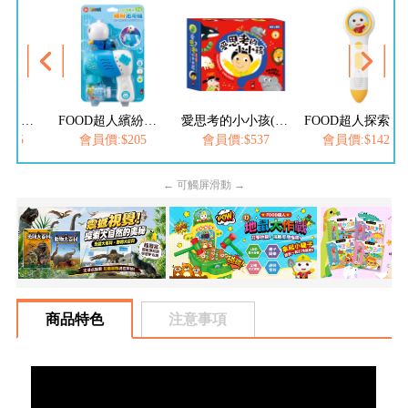
FOOD超人繽紛泡泡槍
愛思考的小小孩(全套8冊)
FOOD超人探索點讀筆
幼兒趣味探索翻翻書-城市交通
205
會員價:$537
會員價:$1422
會員價:$329
← 可觸屏滑動 →
商品特色
注意事項