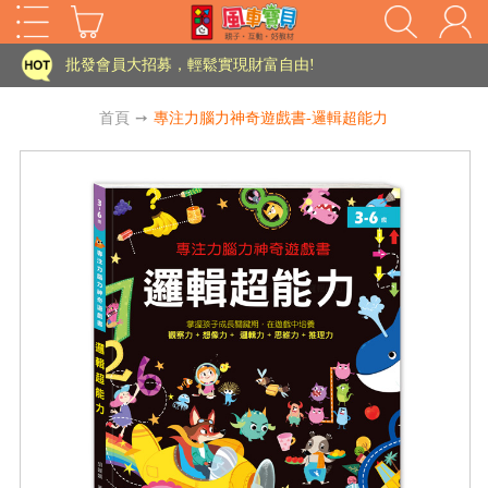
家長樂了!「風車書版集團暨FOOD超人企業總部」目前正興建中!
批發會員大招募，輕鬆實現財富自由!
如需更改或重開發票 需在訂單成立三天內通知客服 寄回發票需附上回郵郵票
首頁
➙
專注力腦力神奇遊戲書-邏輯超能力
老師您好!!幼教會員火熱招募中~
海外購物免煩惱！點我查看『海外購物流程說明』
家長樂了!「風車書版集團暨FOOD超人企業總部」目前正興建中!
批發會員大招募，輕鬆實現財富自由!
HOT
如需更改或重開發票 需在訂單成立三天內通知客服 寄回發票需附上回郵郵票
老師您好!!幼教會員火熱招募中~
海外購物免煩惱！點我查看『海外購物流程說明』