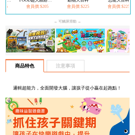
FOOD超人夢幻泡泡槍
FOOD超人繽紛泡泡槍
動物大百科
恐龍大百科
205
會員價:$205
會員價:$225
會員價:$225
← 可觸屏滑動 →
商品特色
注意事項
邏輯超能力，全面開發大腦，讓孩子從小贏在起跑點！