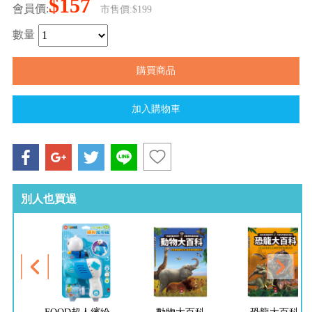
$157
會員價:
市售價:$199
數量
別人也買過