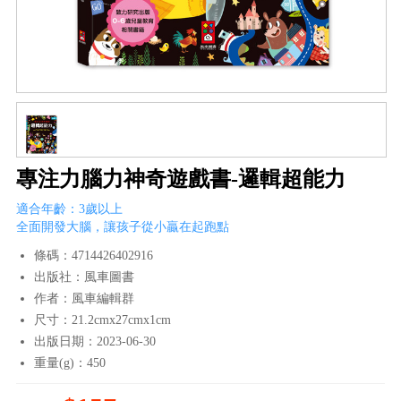
專注力腦力神奇遊戲書-邏輯超能力
適合年齡：3歲以上
全面開發大腦，讓孩子從小贏在起跑點
條碼：4714426402916
出版社：風車圖書
作者：風車編輯群
尺寸：21.2cmx27cmx1cm
出版日期：2023-06-30
重量(g)：450