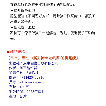
在遊戲解題過程中能訓練孩子的判斷能力。
★提升觀察能力
題型能透過不同遊戲方式，提升孩子觀察能力，讓孩子
思維更加全面。
★強化親子互動
家長可在旁陪伴孩子一起解題、遊戲，促進親子互動時
光。
■ 商品規格
【風車】專注力腦力神奇遊戲書-邏輯超能力
出版社：風車圖書出版有限公司
作者：風車編輯群
適讀年齡：3歲以上
條碼：4714426402916
尺寸：21.2cmx27cmx1cm
頁數：126頁
出版時間：2023年6月
產地：台灣