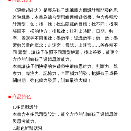
《邏輯超能力》是專為孩子訓練腦力而設計和開發的思
維遊戲書，本書為綜合型思維邏輯遊戲書，包含多種設
計題型，如：找一找：找出隱藏的目標；找不同：找兩
張圖不一樣的地方；排規律：排列出時間、日期、數
字、圖形等不同規律；學數字：認識數字；數一數：學
習數與量的概念；走迷宮：嘗試走出迷宮……等多種不
同 題型，讓孩子依照不同題型解題，找出答案，能更全
方位的訓練孩子邏輯思維能力。
本書讓孩子們快樂的在遊戲中鍛鍊思維力、判斷力、觀
察力、專注力、記憶力，全面腦力開發，把握孩子成長
關鍵期，強化腦力發展，訓練最強大腦！
■ 商品特色
1.多題型設計
本書含有多元題型設計，能全方位的訓練孩子邏輯思維
與思考能力。
2.顏色鮮豔活潑