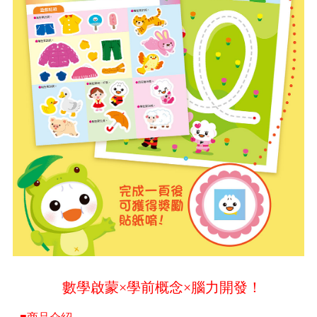
數學啟蒙×學前概念×腦力開發！