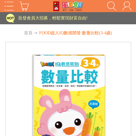
家長樂了!「風車書版集團暨FOOD超人企業總部」目前正興建中!
批發會員大招募，輕鬆實現財富自由!
如需更改或重開發票 需在訂單成立三天內通知客服 寄回發票需附上回郵郵票
首頁
➙
FOOD超人IQ數感開發:數量比較(3-4歲)
老師您好!!幼教會員火熱招募中~
海外購物免煩惱！點我查看『海外購物流程說明』
家長樂了!「風車書版集團暨FOOD超人企業總部」目前正興建中!
批發會員大招募，輕鬆實現財富自由!
HOT
如需更改或重開發票 需在訂單成立三天內通知客服 寄回發票需附上回郵郵票
老師您好!!幼教會員火熱招募中~
海外購物免煩惱！點我查看『海外購物流程說明』