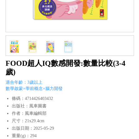
FOOD超人IQ數感開發:數量比較(3-4
歲)
適合年齡：3歲以上
數學啟蒙×學前概念×腦力開發
條碼：4714426403432
出版社：風車圖書
作者：風車編輯部
尺寸：21x29.4cm
出版日期：2025-05-29
重量(g)：294