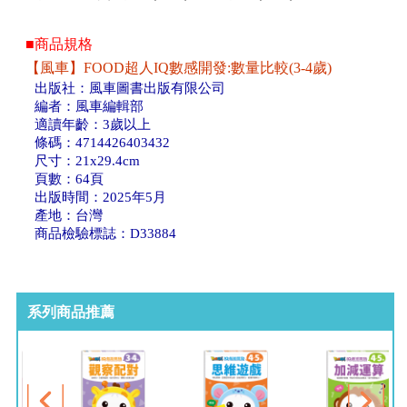
■商品規格
【風車】FOOD超人IQ數感開發:數量比較(3-4歲)
出版社：風車圖書出版有限公司
編者：風車編輯部
適讀年齡：3歲以上
條碼：4714426403432
尺寸：21x29.4cm
頁數：64頁
出版時間：2025年5月
產地：台灣
商品檢驗標誌：D33884
系列商品推薦