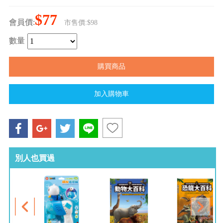
$77
會員價:
市售價:$98
數量
別人也買過