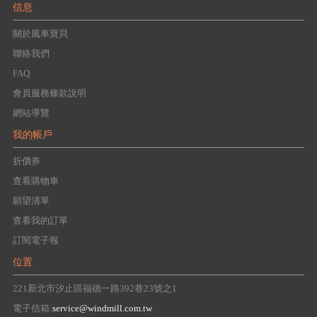
信息
關於風車寶貝
聯絡我們
FAQ
會員服務條款說明
網站導覽
我的帳戶
折價券
查看購物車
願望清單
查看我的訂單
訂閱電子報
位置
221新北市汐止區福德一路392巷23號之1
電子信箱:
service@windmill.com.tw