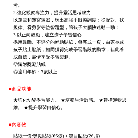
考。
2.強化觀察專注力，提升靈活思考腦力
以運筆和迷宮遊戲，玩出高強手眼協調度；從配對、找
規律、看剪影等益智題型，讓孩子大腦快速動一動！
3.以正向鼓勵，建立孩子學習信心
採用鼓勵、不評分的輔助貼紙，每完成一頁，由家長或
孩子貼上貼紙，如同獲得完成學習階段的勳章，藉此養
成自信，盡情享受學習樂趣。
◎隨附獎勵貼紙
◎適用年齡：3歲以上
■商品功能
★強化幼兒學習能力。 ★培養生活數感。 ★建構邏輯思
維。 ★提升學習自信心。
■內容物
貼紙一份:獎勵貼紙(66張)＋題目貼紙(26張)