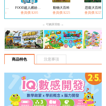
FOOD超人夢幻泡泡槍
FOOD超人繽紛泡泡槍
動物大百科
恐龍大百科
205
會員價:$205
會員價:$225
會員價:$225
← 可觸屏滑動 →
商品特色
注意事項