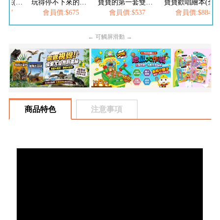
愛思考的小小孩(全套8冊)
玩得停不下來的抽拉書(全套6冊)
寶寶的第一套雙語認知書(全套16冊)
寶寶歡唱繪本(全套
537
會員價:$675
會員價:$537
會員價:$884
← 可觸屏滑動 →
商品特色
注意事項