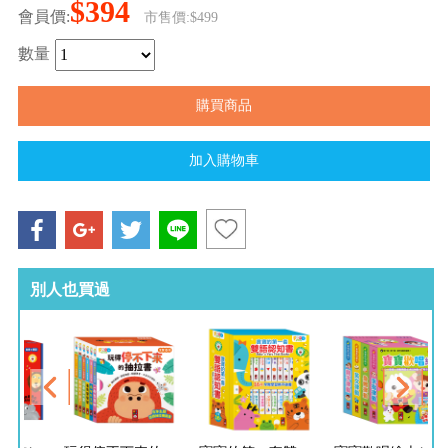
$394
會員價:
市售價:$499
數量
別人也買過