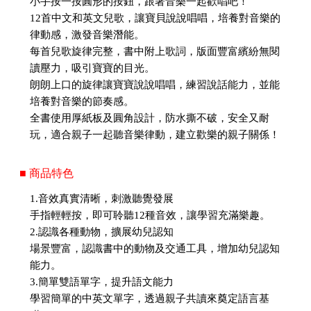
小手按一按圓形的按鈕，跟著音樂一起歡唱吧！
12首中文和英文兒歌，讓寶貝說說唱唱，培養對音樂的
律動感，激發音樂潛能。
每首兒歌旋律完整，書中附上歌詞，版面豐富繽紛無閱
讀壓力，吸引寶寶的目光。
朗朗上口的旋律讓寶寶說說唱唱，練習說話能力，並能
培養對音樂的節奏感。
全書使用厚紙板及圓角設計，防水撕不破，安全又耐
玩，適合親子一起聽音樂律動，建立歡樂的親子關係！
■ 商品特色
1.音效真實清晰，刺激聽覺發展
手指輕輕按，即可聆聽12種音效，讓學習充滿樂趣。
2.認識各種動物，擴展幼兒認知
場景豐富，認識書中的動物及交通工具，增加幼兒認知
能力。
3.簡單雙語單字，提升語文能力
學習簡單的中英文單字，透過親子共讀來奠定語言基