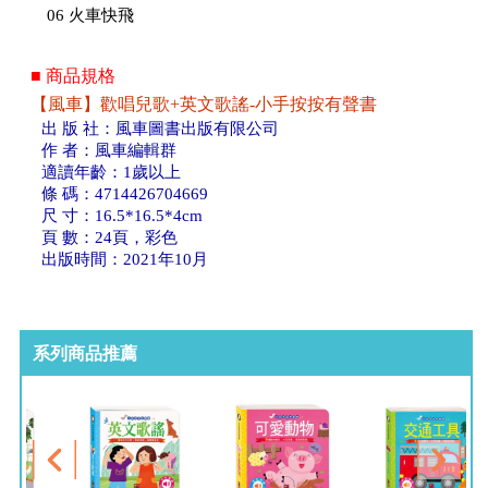
06 火車快飛
■ 商品規格
【風車】歡唱兒歌+英文歌謠-小手按按有聲書
出 版 社：風車圖書出版有限公司
作 者：風車編輯群
適讀年齡：1歲以上
條 碼：4714426704669
尺 寸：16.5*16.5*4cm
頁 數：24頁，彩色
出版時間：2021年10月
系列商品推薦