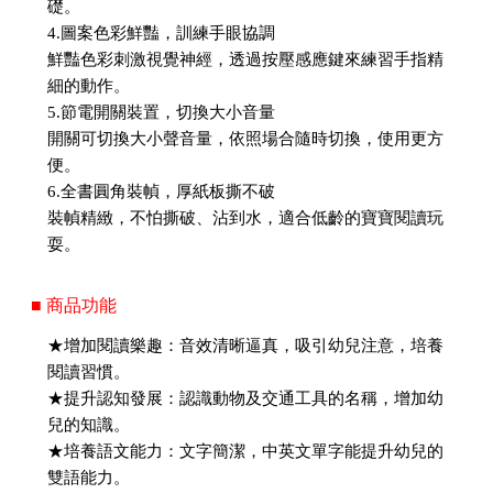
礎。
4.圖案色彩鮮豔，訓練手眼協調
鮮豔色彩刺激視覺神經，透過按壓感應鍵來練習手指精
細的動作。
5.節電開關裝置，切換大小音量
開關可切換大小聲音量，依照場合隨時切換，使用更方
便。
6.全書圓角裝幀，厚紙板撕不破
裝幀精緻，不怕撕破、沾到水，適合低齡的寶寶閱讀玩
耍。
■ 商品功能
★增加閱讀樂趣：音效清晰逼真，吸引幼兒注意，培養
閱讀習慣。
★提升認知發展：認識動物及交通工具的名稱，增加幼
兒的知識。
★培養語文能力：文字簡潔，中英文單字能提升幼兒的
雙語能力。