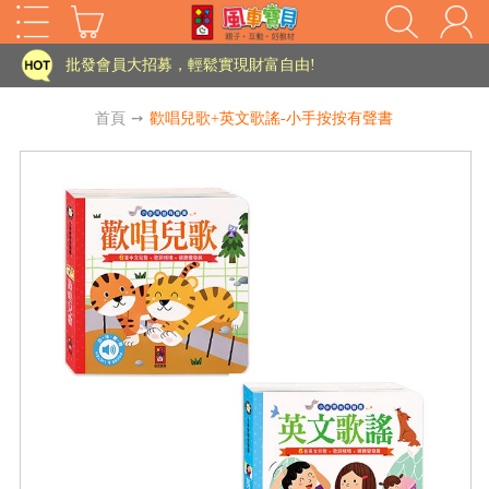
家長樂了!「風車書版集團暨FOOD超人企業總部」目前正興建中!
批發會員大招募，輕鬆實現財富自由!
如需更改或重開發票 需在訂單成立三天內通知客服 寄回發票需附上回郵郵票
首頁
➙
歡唱兒歌+英文歌謠-小手按按有聲書
老師您好!!幼教會員火熱招募中~
海外購物免煩惱！點我查看『海外購物流程說明』
家長樂了!「風車書版集團暨FOOD超人企業總部」目前正興建中!
批發會員大招募，輕鬆實現財富自由!
HOT
如需更改或重開發票 需在訂單成立三天內通知客服 寄回發票需附上回郵郵票
老師您好!!幼教會員火熱招募中~
海外購物免煩惱！點我查看『海外購物流程說明』