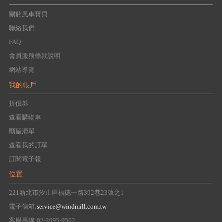
關於風車寶貝
聯絡我們
FAQ
會員服務條款說明
網站導覽
我的帳戶
折價券
查看購物車
願望清單
查看我的訂單
訂閱電子報
位置
221新北市汐止區福德一路392巷23號之1
電子信箱:
service@windmill.com.tw
客服專線:02-2695-9502