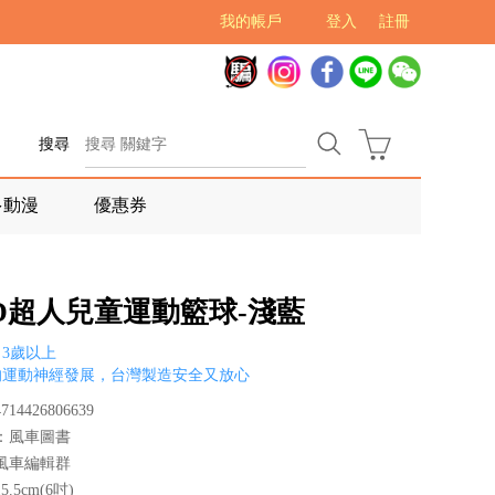
我的帳戶
登入
註冊
搜尋
多動漫
優惠券
OD超人兒童運動籃球-淺藍
3歲以上
的運動神經發展，台灣製造安全又放心
14426806639
：風車圖書
風車編輯群
.5cm(6吋)