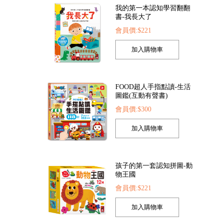
我的第一本認知學習翻翻
書-我長大了
會員價:$221
人探索點讀筆
FOOD超人夢幻泡泡槍
FOOD超人繽紛
:$1422
會員價:$205
會員價:$20
FOOD超人手指點讀-生活
圖鑑(互動有聲書)
會員價:$300
孩子的第一套認知拼圖-動
物王國
會員價:$221