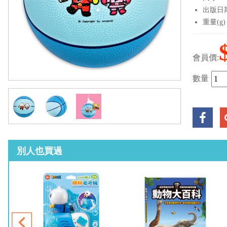
出版日期：
重量(g)
會員價:
數量
別人也買過