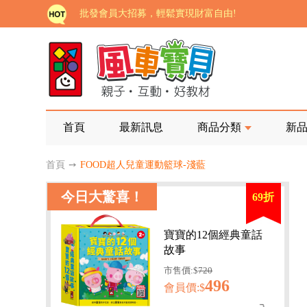
批發會員大招募，輕鬆實現財富自由!
如需更改或重開發票 需在訂單成立三天內通知客服 
老師您好!!幼教會員火熱招募中~
海外購物免煩惱！點我查看『海外購物流程說明』
家長樂了!「風車書版集團暨FOOD超人企業總部」目
首頁
最新訊息
商品分類
新
批發會員大招募，輕鬆實現財富自由!
首頁
➙
FOOD超人兒童運動籃球-淺藍
如需更改或重開發票 需在訂單成立三天內通知客服 
今日大驚喜！
69折
老師您好!!幼教會員火熱招募中~
海外購物免煩惱！點我查看『海外購物流程說明』
寶寶的12個經典童話
故事
市售價:$
720
496
會員價:$