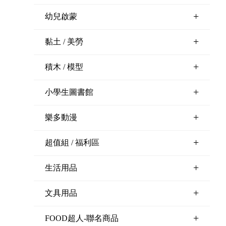
+
幼兒啟蒙
+
黏土 / 美勞
+
積木 / 模型
+
小學生圖書館
+
樂多動漫
+
超值組 / 福利區
+
生活用品
+
文具用品
+
FOOD超人-聯名商品