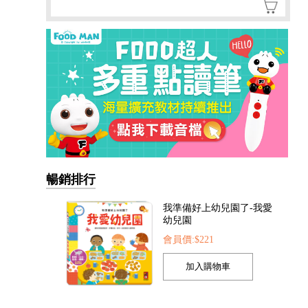
暢銷排行
我準備好上幼兒園了-我愛
幼兒園
會員價:$221