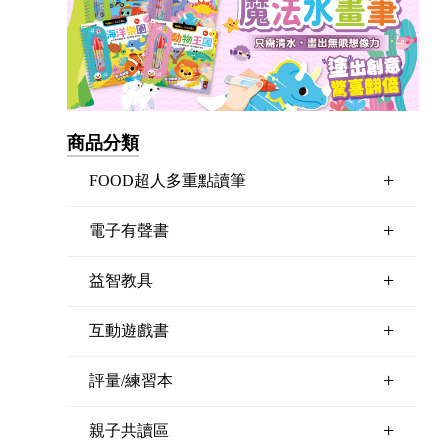
商品分類
+
FOOD超人多重點讀筆
+
電子有聲書
+
益智教具
+
互動遊戲書
+
評量/練習本
+
親子共讀區