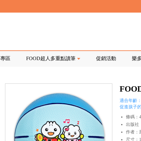
寄回發票需附上回郵郵票
前正興建中!
品專區
FOOD超人多重點讀筆
促銷活動
樂
寄回發票需附上回郵郵票
FO
適合年齡：
促進孩子
條碼：47
出版社
作者：
尺寸：15