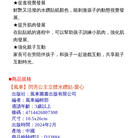
★促進視覺發展
鮮艷又活潑的水鑽貼紙顏色，能刺激孩子的動態視覺發
展。
★提升肌肉發展
在貼貼紙的過程中，可以幫助孩子訓練小肌肉，強化肌
肉發展。
★強化親子互動
家長可在旁陪伴孩子，和孩子一起遊戲互動，共享親子
互動時光。
■商品規格
【風車】閃亮公主立體水鑽貼-愛心
出版社：風車圖書出版有限公司
編者：風車編輯部
適讀年齡：3歲以上
條碼：4714426807308
尺寸：10.5x26cm
出版時間：2024年2月
產地：中國
商品檢驗標誌：D33884