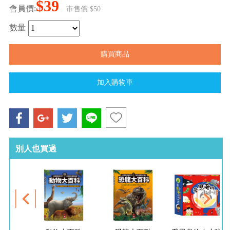
$39
會員價:
市售價:$50
數量
別人也買過