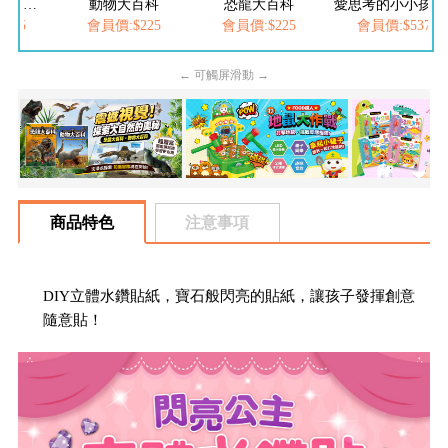
FOOD超人繽紛泡泡槍
動物大百科
恐龍大百科
愛思考的小小孩(全
205
會員價:$225
會員價:$225
會員價:$537
← 可觸屏滑動 →
商品特色
注意事項
DIY立體水鑽貼紙，寶石般閃亮的貼紙，讓孩子發揮創意
隨意貼！