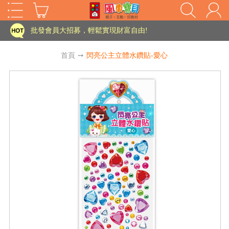
家長樂了!「風車書版集團暨FOOD超人企業總部」目前正興建中!
批發會員大招募，輕鬆實現財富自由!
如需更改或重開發票 需在訂單成立三天內通知客服 寄回發票需附上回郵郵票
首頁
➙
閃亮公主立體水鑽貼-愛心
老師您好!!幼教會員火熱招募中~
海外購物免煩惱！點我查看『海外購物流程說明』
家長樂了!「風車書版集團暨FOOD超人企業總部」目前正興建中!
批發會員大招募，輕鬆實現財富自由!
HOT
如需更改或重開發票 需在訂單成立三天內通知客服 寄回發票需附上回郵郵票
老師您好!!幼教會員火熱招募中~
海外購物免煩惱！點我查看『海外購物流程說明』