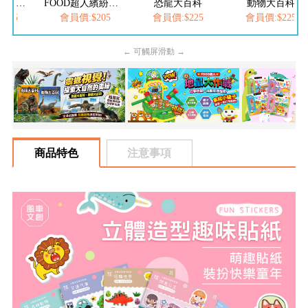
FOOD超人夢幻泡泡槍
FOOD超人繽紛泡泡槍
恐龍大百科
動物大百科
205
會員價:$205
會員價:$225
會員價:$225
← 可觸屏滑動 →
商品特色
注意事項