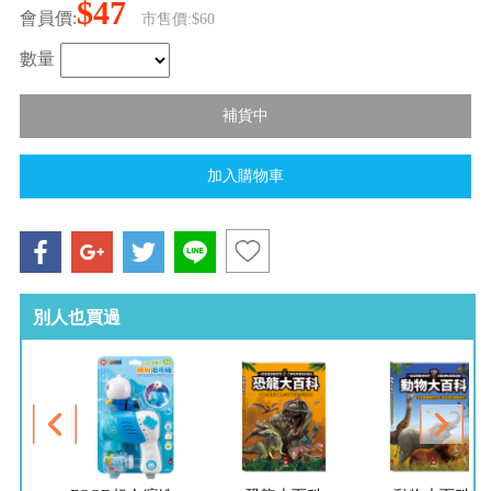
$47
會員價:
市售價:$60
數量
別人也買過