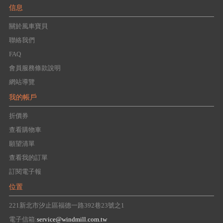
信息
關於風車寶貝
聯絡我們
FAQ
會員服務條款說明
網站導覽
我的帳戶
折價券
查看購物車
願望清單
查看我的訂單
訂閱電子報
位置
221新北市汐止區福德一路392巷23號之1
電子信箱:
service@windmill.com.tw