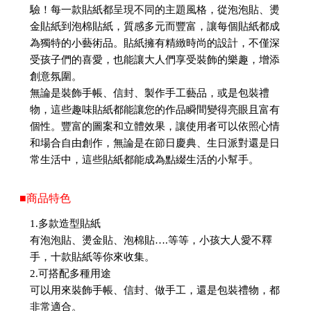
驗！每一款貼紙都呈現不同的主題風格，從泡泡貼、燙
金貼紙到泡棉貼紙，質感多元而豐富，讓每個貼紙都成
為獨特的小藝術品。貼紙擁有精緻時尚的設計，不僅深
受孩子們的喜愛，也能讓大人們享受裝飾的樂趣，增添
創意氛圍。
無論是裝飾手帳、信封、製作手工藝品，或是包裝禮
物，這些趣味貼紙都能讓您的作品瞬間變得亮眼且富有
個性。豐富的圖案和立體效果，讓使用者可以依照心情
和場合自由創作，無論是在節日慶典、生日派對還是日
常生活中，這些貼紙都能成為點綴生活的小幫手。
■商品特色
1.多款造型貼紙
有泡泡貼、燙金貼、泡棉貼….等等，小孩大人愛不釋
手，十款貼紙等你來收集。
2.可搭配多種用途
可以用來裝飾手帳、信封、做手工，還是包裝禮物，都
非常適合。