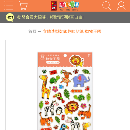
家長樂了!「風車書版集團暨FOOD超人企業總部」目前正興建中!
批發會員大招募，輕鬆實現財富自由!
如需更改或重開發票 需在訂單成立三天內通知客服 寄回發票需附上回郵郵票
首頁
➙
立體造型裝飾趣味貼紙-動物王國
老師您好!!幼教會員火熱招募中~
海外購物免煩惱！點我查看『海外購物流程說明』
家長樂了!「風車書版集團暨FOOD超人企業總部」目前正興建中!
批發會員大招募，輕鬆實現財富自由!
HOT
如需更改或重開發票 需在訂單成立三天內通知客服 寄回發票需附上回郵郵票
老師您好!!幼教會員火熱招募中~
海外購物免煩惱！點我查看『海外購物流程說明』