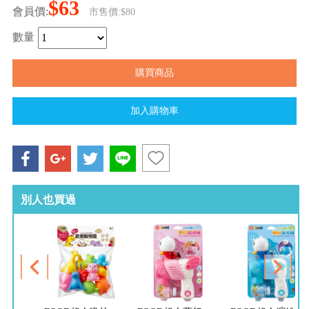
$63
會員價:
市售價:$80
數量
別人也買過