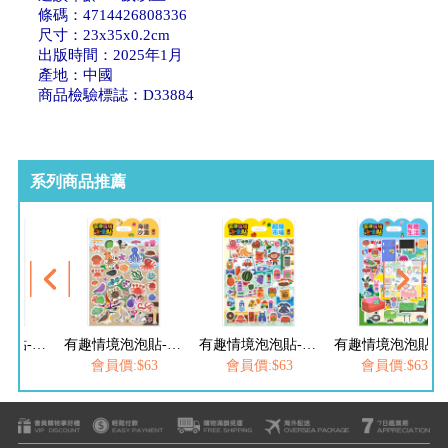
條碼：4714426808336
尺寸：23x35x0.2cm
出版時間：2025年1月
產地：中國
商品檢驗標誌：D33884
系列商品推薦
有趣情境泡泡貼-海邊沙灘
有趣情境泡泡貼-超級市場
有趣情境泡泡貼-有趣生活
會員價:$63
會員價:$63
會員價:$63
會