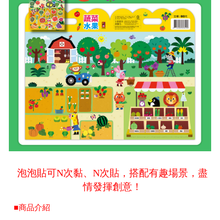
泡泡貼可N次黏、N次貼，搭配有趣場景，盡
情發揮創意！
■商品介紹