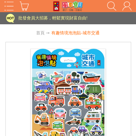
家長樂了!「風車書版集團暨FOOD超人企業總部」目前正興建中!
批發會員大招募，輕鬆實現財富自由!
如需更改或重開發票 需在訂單成立三天內通知客服 寄回發票需附上回郵郵票
首頁
➙
有趣情境泡泡貼-城市交通
老師您好!!幼教會員火熱招募中~
海外購物免煩惱！點我查看『海外購物流程說明』
家長樂了!「風車書版集團暨FOOD超人企業總部」目前正興建中!
批發會員大招募，輕鬆實現財富自由!
HOT
如需更改或重開發票 需在訂單成立三天內通知客服 寄回發票需附上回郵郵票
老師您好!!幼教會員火熱招募中~
海外購物免煩惱！點我查看『海外購物流程說明』