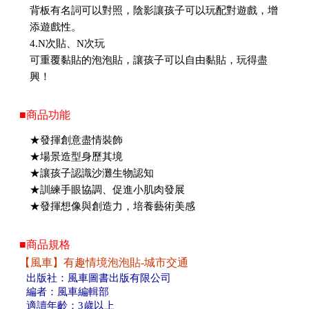
背板有名詞可以對照，陰影讓孩子可以玩配對遊戲，增
添遊戲性。
4.N次貼、N次玩
可重覆黏貼的泡泡貼，讓孩子可以自由黏貼，玩得盡
興！
■商品功能
★發揮創意盡情裝飾
★場景造型身歷其境
★讓孩子認識沙灘生物認知
★訓練手眼協調、促進小肌肉發展
★發揮想像與創造力，培養藝術美感
■商品規格
【風車】有趣情境泡泡貼-城市交通
出版社：風車圖書出版有限公司
編者：風車編輯部
適讀年齡：3歲以上