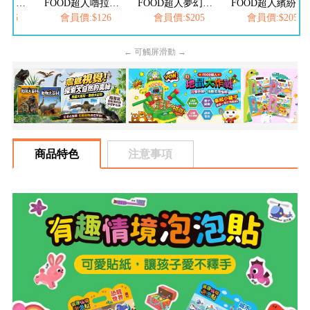
FOOD超人嚕拉拉時間-歡樂動物園
FOOD超人夢幻泡泡槍
FOOD超人繽紛泡泡槍
會員價:$126
會員價:$205
會員價:$205
會員價
← 可觸屏滑動 →
商品特色
注意事項