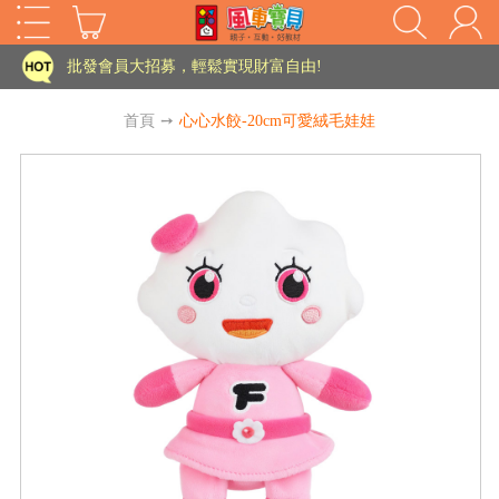
家長樂了!「風車書版集團暨FOOD超人企業總部」目前正興建中!
批發會員大招募，輕鬆實現財富自由!
如需更改或重開發票 需在訂單成立三天內通知客服 寄回發票需附上回郵郵票
首頁
➙
心心水餃-20cm可愛絨毛娃娃
老師您好!!幼教會員火熱招募中~
海外購物免煩惱！點我查看『海外購物流程說明』
家長樂了!「風車書版集團暨FOOD超人企業總部」目前正興建中!
批發會員大招募，輕鬆實現財富自由!
HOT
如需更改或重開發票 需在訂單成立三天內通知客服 寄回發票需附上回郵郵票
老師您好!!幼教會員火熱招募中~
海外購物免煩惱！點我查看『海外購物流程說明』