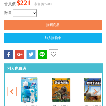
$221
會員價:
市售價:$280
數量
別人也買過