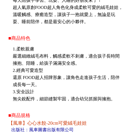
每天陪孩子學習、玩耍、入睡的好朋友來了！
超人氣原創FOOD超人角色化身成柔軟可愛的絨毛娃娃，
溫暖觸感、療癒造型，讓孩子一抱就愛上，無論是玩
耍、睡前陪伴，都是最安心的小夥伴。
■商品特色
1.柔軟親膚
嚴選細緻絨毛布料，觸感柔軟不刺膚，適合孩子長時間
擁抱、陪睡，給孩子滿滿安全感。
2.經典可愛造型
還原 FOOD超人招牌形象，讓角色走進孩子生活，陪伴
成長每一天。
3.安全設計
無尖銳配件，細節縫製牢固，適合幼兒抓握與擁抱。
■商品規格
【風車】心心水餃-20cm可愛絨毛娃娃
出版社：風車圖書出版有限公司