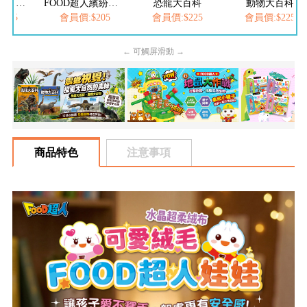
FOOD超人夢幻泡泡槍
FOOD超人繽紛泡泡槍
恐龍大百科
動物大百科
205
會員價:$205
會員價:$225
會員價:$225
← 可觸屏滑動 →
商品特色
注意事項