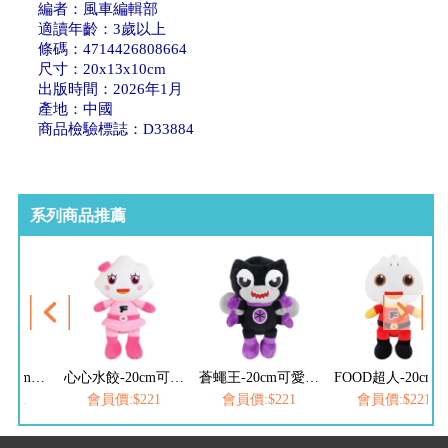
編者：風車編輯部
適讀年齡：3歲以上
條碼：4714426808664
尺寸：20x13x10cm
出版時間：2026年1月
產地：中國
商品檢驗標誌：D33884
系列商品推薦
FOOD超人-20cm可愛絨毛娃娃
心心水餃-20cm可愛絨毛娃娃
蒼蠅王-20cm可愛絨毛娃娃
FOOD超人-20cm可愛絨
221
會員價:$221
會員價:$221
會員價:$221