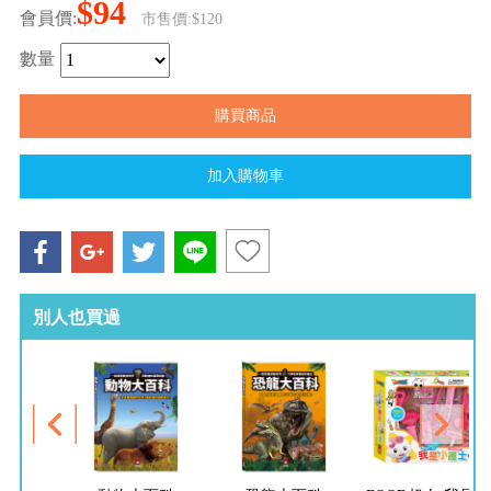
$94
會員價:
市售價:$120
數量
別人也買過