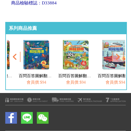
商品檢驗標誌：D33884
系列商品推薦
百問百答圖解翻翻書-揭祕海洋
百問百答圖解翻翻書-揭祕動物
百問百答圖解翻翻書-揭祕船舶
百問百答圖解翻翻書-揭祕農場
$94
會員價:$94
會員價:$94
會員價:$94