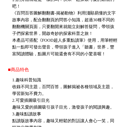
吧！
《百問百答圖解翻翻書-揭祕動物》利用淺顯易懂的文字
故事內容，配合翻翻頁的問答小知識，超過30種不同的
翻翻機關頁面，只要翻開來就能立刻解答疑問，帶領孩
子們探索世界，開啟奇妙的探索科普之旅！
本產品可搭配《FOOD超人多重點讀筆》使用，用筆輕輕
點一點即可發出聲音，帶領孩子進入「聽書」世界，豐
富閱讀體驗，點圖片可能還會有不同的小驚喜喔！
■商品特色
1.趣味科普知識
收錄不同主題，百問百答，圖解揭祕各種領域及主題，
學習新知不費力。
2.可愛插圖吸引目光
趣味又愛的插圖吸引孩子目光，激發孩子的閱讀興趣。
3.趣味點讀故事
點讀版故事內容，趣味又輕鬆的對話讓人會心一笑，同