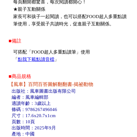
每頁翻開都驚喜，每次閱讀都開心！
★親子互動關係
家長可和孩子一起閱讀，也可以搭配FOOD超人多重點讀
筆使用，享受親子共讀時光，促進親子互動關係。
■備註
可搭配「FOOD超人多重點讀筆」使用
「
點我下載點讀音檔
」
■商品規格
【風車】百問百答圖解翻翻書-揭祕動物
出版社：風車圖書出版有限公司
編者：風車編輯部
適讀年齡：3歲以上
條碼：9786267496046
尺寸：17.6x20.7x1cm
頁數：10頁
出版時間：2025年9月
產地：中國