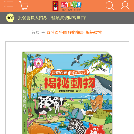
批發會員大招募，輕鬆實現財富自由!
如需更改或重開發票 需在訂單成立三天內通知客服 寄回發票需附上回郵郵票
老師您好!!幼教會員火熱招募中~
首頁
➙
百問百答圖解翻翻書-揭祕動物
海外購物免煩惱！點我查看『海外購物流程說明』
家長樂了!「風車書版集團暨FOOD超人企業總部」目前正興建中!
批發會員大招募，輕鬆實現財富自由!
如需更改或重開發票 需在訂單成立三天內通知客服 寄回發票需附上回郵郵票
HOT
老師您好!!幼教會員火熱招募中~
海外購物免煩惱！點我查看『海外購物流程說明』