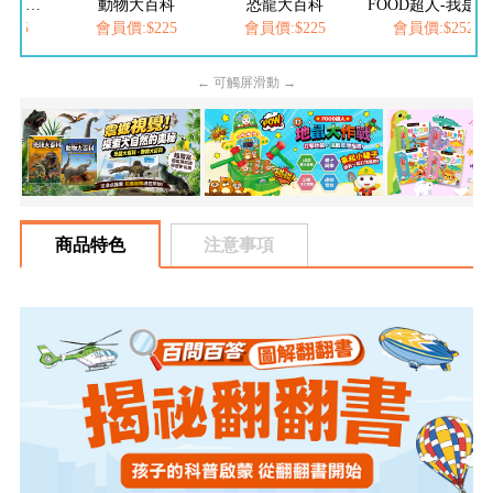
百科
恐龍大百科
FOOD超人-我是小護士
愛思考的小小孩(全
225
會員價:$225
會員價:$252
會員價:$537
← 可觸屏滑動 →
商品特色
注意事項