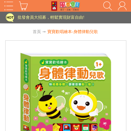
批發會員大招募，輕鬆實現財富自由!
如需更改或重開發票 需在訂單成立三天內通知客服 寄回發票需附上回郵郵票
首頁
➙
寶寶歡唱繪本-身體律動兒歌
老師您好!!幼教會員火熱招募中~
海外購物免煩惱！點我查看『海外購物流程說明』
家長樂了!「風車書版集團暨FOOD超人企業總部」目前正興建中!
批發會員大招募，輕鬆實現財富自由!
HOT
如需更改或重開發票 需在訂單成立三天內通知客服 寄回發票需附上回郵郵票
老師您好!!幼教會員火熱招募中~
海外購物免煩惱！點我查看『海外購物流程說明』