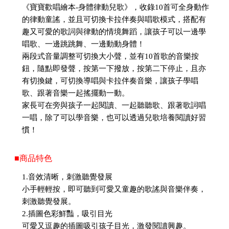
《寶寶歡唱繪本-身體律動兒歌》，收錄10首可全身動作
的律動童謠，並且可切換卡拉伴奏與唱歌模式，搭配有
趣又可愛的歌詞與律動的情境舞蹈，讓孩子可以一邊學
唱歌、一邊跳跳舞、一邊動動身體！
兩段式音量調整可切換大小聲，並有10首歌的音樂按
鈕，隨點即發聲，按第一下撥放，按第二下停止，且亦
有切換鍵，可切換導唱與卡拉伴奏音樂，讓孩子學唱
歌、跟著音樂一起搖擺動一動。
家長可在旁與孩子一起閱讀、一起聽聽歌、跟著歌詞唱
一唱，除了可以學音樂，也可以透過兒歌培養閱讀好習
慣！
■商品特色
1.音效清晰，刺激聽覺發展
小手輕輕按，即可聽到可愛又童趣的歌謠與音樂伴奏，
刺激聽覺發展。
2.插圖色彩鮮豔，吸引目光
可愛又逗趣的插圖吸引孩子目光，激發閱讀興趣。