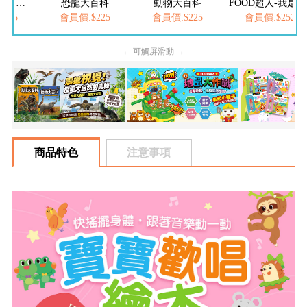
恐龍大百科
動物大百科
FOOD超人-我是小護士
會員價:$225
會員價:$225
會員價:$252
會員
← 可觸屏滑動 →
商品特色
注意事項