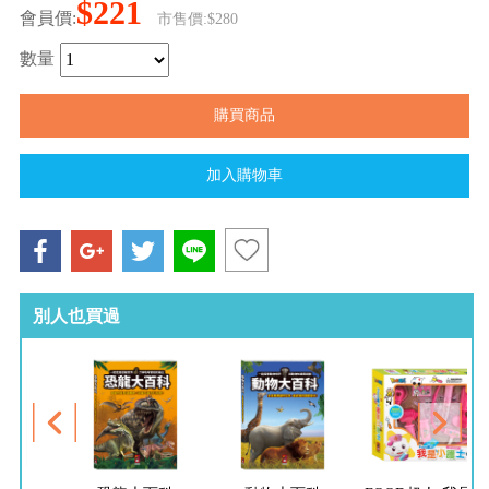
$221
會員價:
市售價:$280
數量
別人也買過