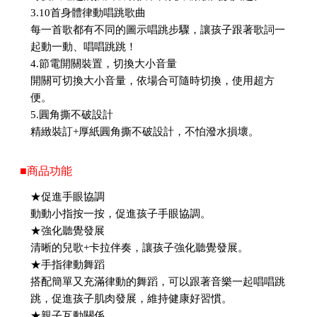
3.10首身體律動唱跳歌曲
每一首歌都有不同的圖示唱跳步驟，讓孩子跟著歌詞一
起動一動、唱唱跳跳！
4.節電開關裝置，切換大小音量
開關可切換大小音量，依場合可隨時切換，使用超方
便。
5.圓角撕不破設計
精緻裝訂+厚紙圓角撕不破設計，不怕潑水損壞。
■商品功能
★促進手眼協調
動動小指按一按，促進孩子手眼協調。
★強化聽覺發展
清晰的兒歌+卡拉伴奏，讓孩子強化聽覺發展。
★手指律動舞蹈
搭配簡單又充滿律動的舞蹈，可以跟著音樂一起唱唱跳
跳，促進孩子肌肉發展，維持健康好習慣。
★親子互動關係