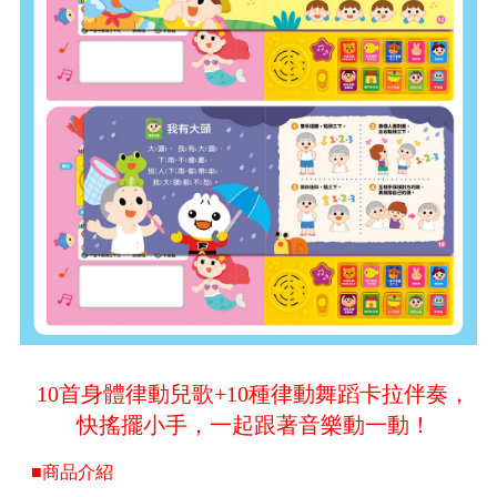
10首身體律動兒歌+10種律動舞蹈卡拉伴奏，
快搖擺小手，一起跟著音樂動一動！
■商品介紹