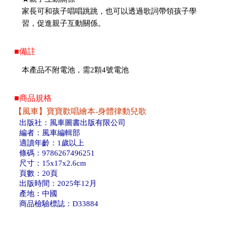
家長可和孩子唱唱跳跳，也可以透過歌詞帶領孩子學
習，促進親子互動關係。
■備註
本產品不附電池，需2顆4號電池
■商品規格
【風車】寶寶歡唱繪本-身體律動兒歌
出版社：風車圖書出版有限公司
編者：風車編輯部
適讀年齡：1歲以上
條碼：9786267496251
尺寸：15x17x2.6cm
頁數：20頁
出版時間：2025年12月
產地：中國
商品檢驗標誌：D33884