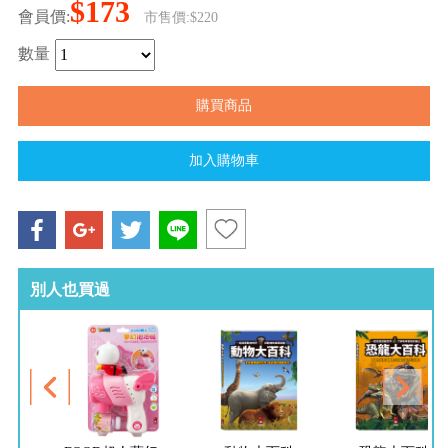
$173
會員價:
市售價:$220
數量
別人也買過