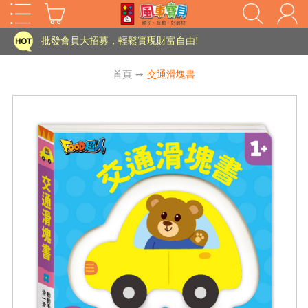
家長樂了!「風車書版集團暨FOOD超人企業總部」目前正興建中!
批發會員大招募，輕鬆實現財富自由!
如需更改或重開發票 需在訂單成立三天內通知客服 寄回發票需附上回郵郵票
首頁
➙
交通滑塊書
老師您好!!幼教會員火熱招募中~
海外購物免煩惱！點我查看『海外購物流程說明』
家長樂了!「風車書版集團暨FOOD超人企業總部」目前正興建中!
批發會員大招募，輕鬆實現財富自由!
HOT
如需更改或重開發票 需在訂單成立三天內通知客服 寄回發票需附上回郵郵票
老師您好!!幼教會員火熱招募中~
海外購物免煩惱！點我查看『海外購物流程說明』