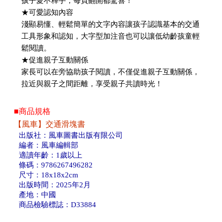
孩子愛不釋手，每頁翻開都驚喜！
★可愛認知內容
淺顯易懂、輕鬆簡單的文字內容讓孩子認識基本的交通
工具形象和認知，大字型加注音也可以讓低幼齡孩童輕
鬆閱讀。
★促進親子互動關係
家長可以在旁協助孩子閱讀，不僅促進親子互動關係，
拉近與親子之間距離，享受親子共讀時光！
■商品規格
【風車】交通滑塊書
出版社：風車圖書出版有限公司
編者：風車編輯部
適讀年齡：1歲以上
條碼：9786267496282
尺寸：18x18x2cm
出版時間：2025年2月
產地：中國
商品檢驗標誌：D33884