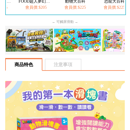
FOOD超人繽紛泡泡槍
FOOD超人夢幻泡泡槍
動物大百科
恐龍大百科
205
會員價:$205
會員價:$225
會員價:$225
← 可觸屏滑動 →
商品特色
注意事項