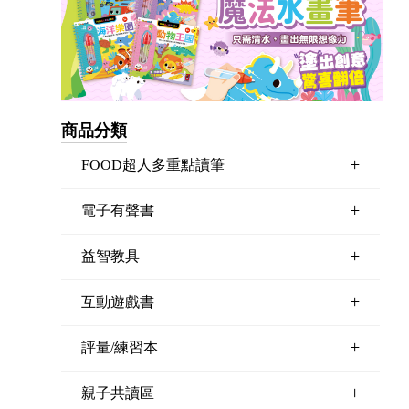
商品分類
+
FOOD超人多重點讀筆
+
電子有聲書
+
益智教具
+
互動遊戲書
+
評量/練習本
+
親子共讀區