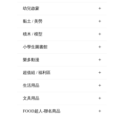
+
幼兒啟蒙
+
黏土 / 美勞
+
積木 / 模型
+
小學生圖書館
+
樂多動漫
+
超值組 / 福利區
+
生活用品
+
文具用品
+
FOOD超人-聯名商品