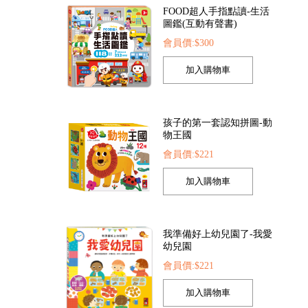
孩子的第一套認知拼圖-動
物王國
會員價:$221
幻泡泡槍
FOOD超人繽紛泡泡槍
動物大百科
05
會員價:$205
會員價:$225
我準備好上幼兒園了-我愛
幼兒園
會員價:$221
我的第一本認知學習翻翻
書-我長大了
會員價:$221