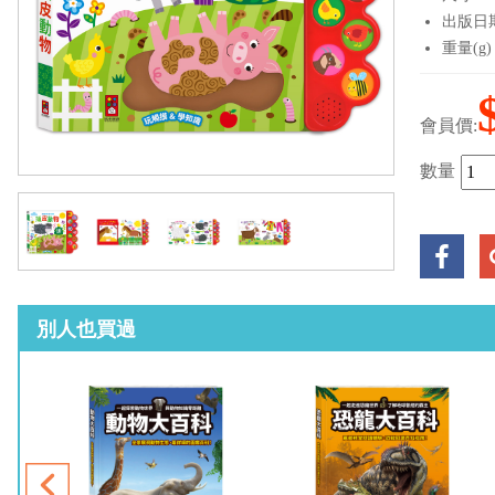
出版日期：
重量(g)
會員價:
數量
別人也買過