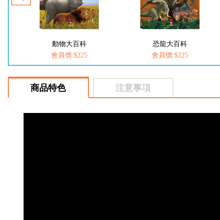
恐龍大百科
愛思考的小小孩(全套8冊)
會員價:$225
會員價:$537
商品特色
注意事項