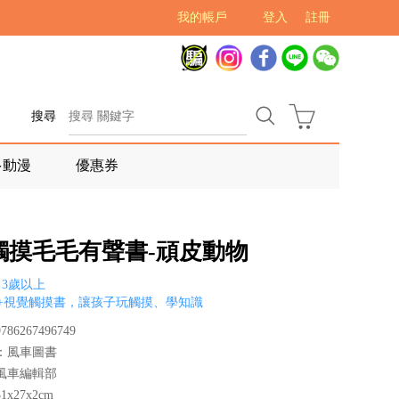
我的帳戶
登入
註冊
搜尋
多動漫
優惠券
觸摸毛毛有聲書-頑皮動物
3歲以上
+視覺觸摸書，讓孩子玩觸摸、學知識
86267496749
：風車圖書
風車編輯部
x27x2cm