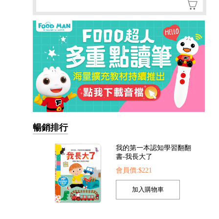
暢銷排行
FOOD超人手指點讀-生活
圖鑑(互動有聲書)
會員價:$300