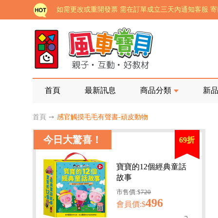
老師您好!!幼教會員火熱招募中~
海外購物免煩惱！點我查看『海外購物流程說明』
家長樂了!「風車書版集團暨FOOD超人企業總部」目
批發會員大招募，輕鬆實現財富自由!
如需更改或重開發票 需在訂單成立三天內通知客服 
首頁
最新訊息
商品分類
新
老師您好!!幼教會員火熱招募中~
首頁
➙
感官觸摸毛毛有聲書-頑皮動物
海外購物免煩惱！點我查看『海外購物流程說明』
今日大驚喜！
69折
寶寶的12個經典童話
故事
市售價:$
720
496
會員價:$