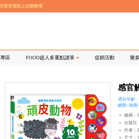
前正興建中!
寄回發票需附上回郵郵票
品專區
FOOD超人多重點讀筆
促銷活動
樂
感官
適合年齡：
觸覺+聽覺
條碼：97
出版社
作者：
尺寸：31