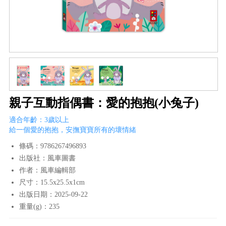
親子互動指偶書：愛的抱抱(小兔子)
適合年齡：3歲以上
給一個愛的抱抱，安撫寶寶所有的壞情緒
條碼：9786267496893
出版社：風車圖書
作者：風車編輯部
尺寸：15.5x25.5x1cm
出版日期：2025-09-22
重量(g)：235