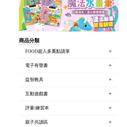
商品分類
+
FOOD超人多重點讀筆
+
電子有聲書
+
益智教具
+
互動遊戲書
+
評量/練習本
+
親子共讀區