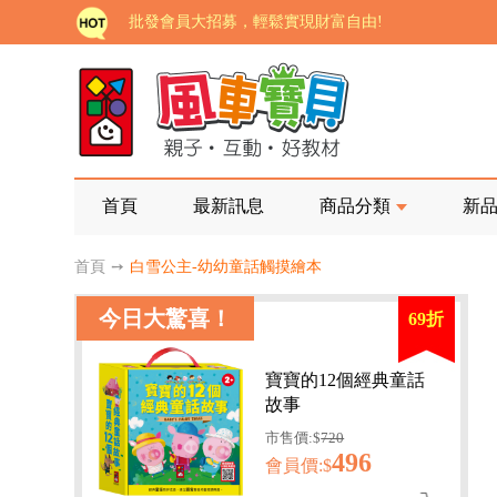
批發會員大招募，輕鬆實現財富自由!
如需更改或重開發票 需在訂單成立三天內通知客服 
老師您好!!幼教會員火熱招募中~
海外購物免煩惱！點我查看『海外購物流程說明』
家長樂了!「風車書版集團暨FOOD超人企業總部」目
首頁
最新訊息
商品分類
新
批發會員大招募，輕鬆實現財富自由!
首頁
➙
白雪公主-幼幼童話觸摸繪本
如需更改或重開發票 需在訂單成立三天內通知客服 
今日大驚喜！
69折
老師您好!!幼教會員火熱招募中~
海外購物免煩惱！點我查看『海外購物流程說明』
寶寶的12個經典童話
故事
市售價:$
720
496
會員價:$