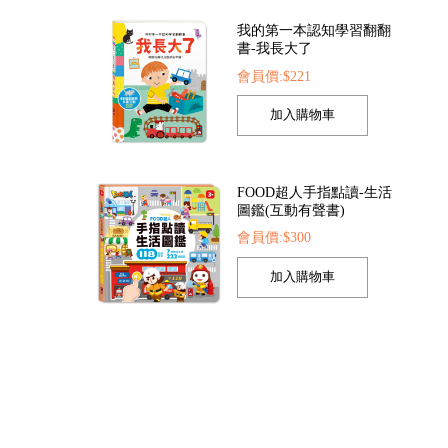
我的第一本認知學習翻翻
書-我長大了
會員價:$221
書-宇宙太空
幼兒趣味探索翻翻書-奇妙動物
幼兒趣味探索翻翻書-建
29
會員價:$329
會員價:$329
FOOD超人手指點讀-生活
圖鑑(互動有聲書)
會員價:$300
孩子的第一套認知拼圖-動
物王國
會員價:$221