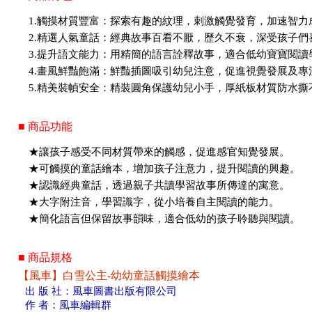
1.觸摸材質豐富：探索有趣的紋理，刺激觸覺發育，加速智力
2.精選人氣童話：經典故事百看不厭，歷久不衰，深受孩子們
3.提升語文能力：用精簡的語言詮釋故事，適合低幼寶寶閱讀
4.畫風鮮豔飽滿：鮮豔插圖吸引幼兒注意，促進視覺發展及專
5.精美裝幀安全：精裝圓角保護幼兒小手，厚紙板材質防水撕
■ 商品功能
★讓孩子感受不同材質帶來的觸感，促進感官知覺發展。
★可觸摸的童話繪本，增加孩子注意力，提升閱讀的興趣。
★認識經典童話，透過親子共讀學習故事所傳達的寓意。
★大字附注音，學習識字，從小培養自主閱讀的能力。
★簡化語言但保留故事韻味，適合低幼的孩子聆聽與閱讀。
■ 商品規格
【風車】白雪公主-幼幼童話觸摸繪本
出 版 社：風車圖書出版有限公司
作 者：風車編輯群