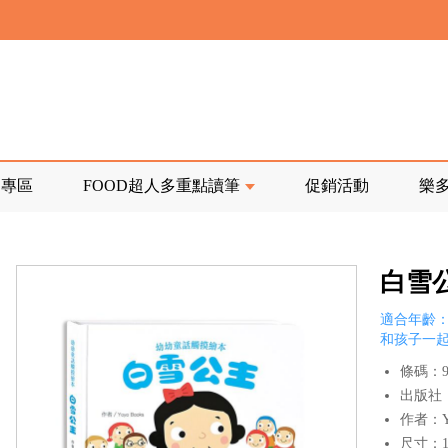
寄回發票需附上回郵郵票
前正興建中!
品專區
FOOD超人多重點讀筆
促銷活動
樂
寄回發票需附上回郵郵票
白雪
適合年齡：
和孩子一
條碼：97
出版社
作者：Yo
尺寸：17.