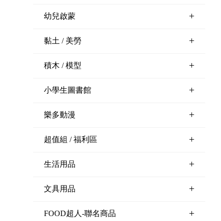
+
幼兒啟蒙
+
黏土 / 美勞
+
積木 / 模型
+
小學生圖書館
+
樂多動漫
+
超值組 / 福利區
+
生活用品
+
文具用品
+
FOOD超人-聯名商品