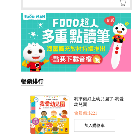
暢銷排行
我準備好上幼兒園了-我愛
幼兒園
會員價:$221