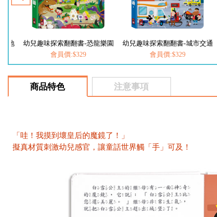
築工地
幼兒趣味探索翻翻書-恐龍樂園
幼兒趣味探索翻翻書-城市交通
會員價:$329
會員價:$329
商品特色
注意事項
「哇！我摸到壞皇后的魔鏡了！」
擬真材質刺激幼兒感官，讓童話世界觸「手」可及！