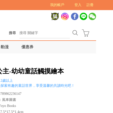
我的帳戶
登入
註冊
搜尋
多動漫
優惠券
公主-幼幼童話觸摸繪本
2歲以上
起探索有趣的童話世界，享受溫馨的共讀時光吧！
89862236147
：風車圖書
yo Books
5*17.5*1.4cm