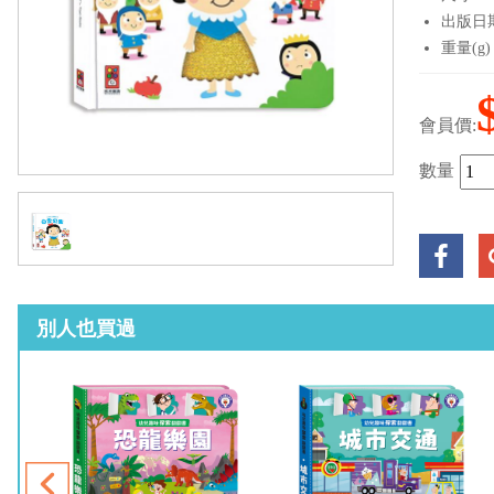
出版日期：
重量(g)
會員價:
數量
別人也買過