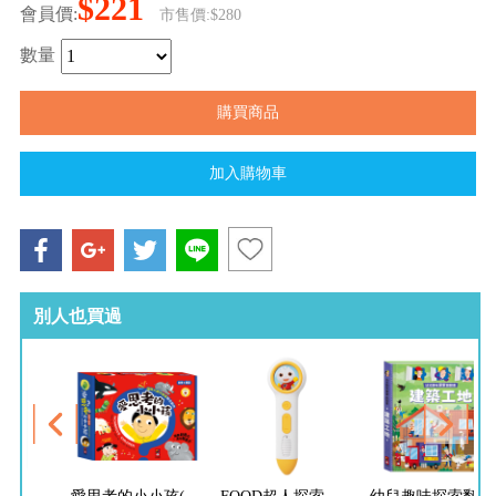
$221
會員價:
市售價:$280
數量
別人也買過