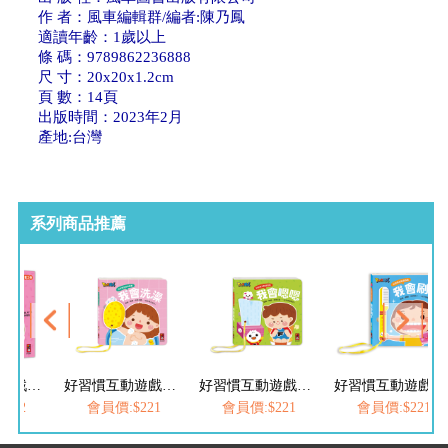
作 者：風車編輯群/編者:陳乃鳳
適讀年齡：1歲以上
條 碼：9789862236888
尺 寸：20x20x1.2cm
頁 數：14頁
出版時間：2023年2月
產地:台灣
系列商品推薦
好習慣互動遊戲書-我會洗澡+我會穿衣服
好習慣互動遊戲書-我會洗澡
好習慣互動遊戲書-我會嗯嗯
好習慣互動遊戲書-我會刷牙
442
會員價:$221
會員價:$221
會員價:$221