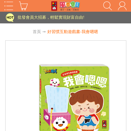
家長樂了!「風車書版集團暨FOOD超人企業總部」目前正興建中!
批發會員大招募，輕鬆實現財富自由!
如需更改或重開發票 需在訂單成立三天內通知客服 寄回發票需附上回郵郵票
首頁
➙
好習慣互動遊戲書-我會嗯嗯
老師您好!!幼教會員火熱招募中~
海外購物免煩惱！點我查看『海外購物流程說明』
家長樂了!「風車書版集團暨FOOD超人企業總部」目前正興建中!
批發會員大招募，輕鬆實現財富自由!
HOT
如需更改或重開發票 需在訂單成立三天內通知客服 寄回發票需附上回郵郵票
老師您好!!幼教會員火熱招募中~
海外購物免煩惱！點我查看『海外購物流程說明』