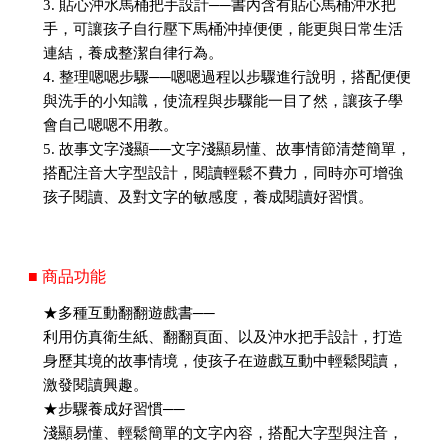
3. 貼心沖水馬桶把手設計──書內含有貼心馬桶沖水把
手，可讓孩子自行壓下馬桶沖掉便便，能更與日常生活
連結，養成整潔自律行為。
4. 整理嗯嗯步驟──嗯嗯過程以步驟進行說明，搭配便便
與洗手的小知識，使流程與步驟能一目了然，讓孩子學
會自己嗯嗯不用教。
5. 故事文字淺顯──文字淺顯易懂、故事情節清楚簡單，
搭配注音大字型設計，閱讀輕鬆不費力，同時亦可增強
孩子閱讀、及對文字的敏感度，養成閱讀好習慣。
■ 商品功能
★多種互動翻翻遊戲書──
利用仿真衛生紙、翻翻頁面、以及沖水把手設計，打造
身歷其境的故事情境，使孩子在遊戲互動中輕鬆閱讀，
激發閱讀興趣。
★步驟養成好習慣──
淺顯易懂、輕鬆簡單的文字內容，搭配大字型與注音，