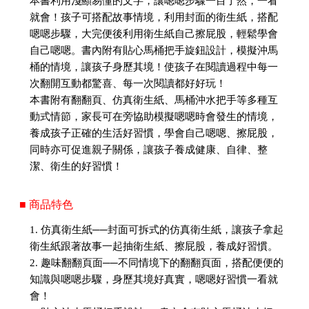
本書利用淺顯易懂的文字，讓嗯嗯步驟一目了然，一看
就會！孩子可搭配故事情境，利用封面的衛生紙，搭配
嗯嗯步驟，大完便後利用衛生紙自己擦屁股，輕鬆學會
自己嗯嗯。書內附有貼心馬桶把手旋鈕設計，模擬沖馬
桶的情境，讓孩子身歷其境！使孩子在閱讀過程中每一
次翻開互動都驚喜、每一次閱讀都好好玩！
本書附有翻翻頁、仿真衛生紙、馬桶沖水把手等多種互
動式情節，家長可在旁協助模擬嗯嗯時會發生的情境，
養成孩子正確的生活好習慣，學會自己嗯嗯、擦屁股，
同時亦可促進親子關係，讓孩子養成健康、自律、整
潔、衛生的好習慣！
■ 商品特色
1. 仿真衛生紙──封面可拆式的仿真衛生紙，讓孩子拿起
衛生紙跟著故事一起抽衛生紙、擦屁股，養成好習慣。
2. 趣味翻翻頁面──不同情境下的翻翻頁面，搭配便便的
知識與嗯嗯步驟，身歷其境好真實，嗯嗯好習慣一看就
會！