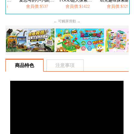
FOOD超人繽紛泡泡槍
愛思考的小小孩(全套8冊)
FOOD超人探索點讀筆
幼兒趣味探索翻翻書-建築工地
205
會員價:$537
會員價:$1422
會員價:$329
← 可觸屏滑動 →
商品特色
注意事項