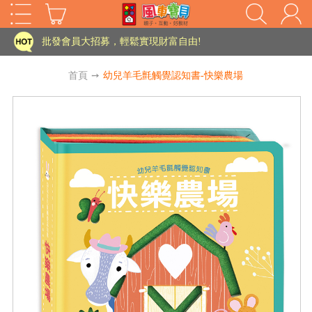
家長樂了!「風車書版集團暨FOOD超人企業總部」目前正興建中!
批發會員大招募，輕鬆實現財富自由!
如需更改或重開發票 需在訂單成立三天內通知客服 寄回發票需附上回郵郵票
首頁
➙
幼兒羊毛氈觸覺認知書-快樂農場
老師您好!!幼教會員火熱招募中~
海外購物免煩惱！點我查看『海外購物流程說明』
家長樂了!「風車書版集團暨FOOD超人企業總部」目前正興建中!
批發會員大招募，輕鬆實現財富自由!
HOT
如需更改或重開發票 需在訂單成立三天內通知客服 寄回發票需附上回郵郵票
老師您好!!幼教會員火熱招募中~
海外購物免煩惱！點我查看『海外購物流程說明』