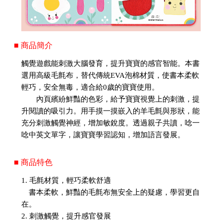
■ 商品簡介
觸覺遊戲能刺激大腦發育，提升寶寶的感官智能。本書
選用高級毛氈布，替代傳統EVA泡棉材質，使書本柔軟
輕巧，安全無毒，適合給0歲的寶寶使用。
內頁繽紛鮮豔的色彩，給予寶寶視覺上的刺激，提
升閱讀的吸引力。用手摸一摸嵌入的羊毛氈與形狀，能
充分刺激觸覺神經，增加敏銳度。透過親子共讀，唸一
唸中英文單字，讓寶寶學習認知，增加語言發展。
■ 商品特色
1. 毛氈材質，輕巧柔軟舒適
書本柔軟，鮮豔的毛氈布無安全上的疑慮，學習更自
在。
2. 刺激觸覺，提升感官發展