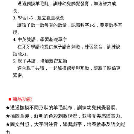
透過觸摸羊毛氈，訓練幼兒觸覺發育，加速智力成
長。
3. 學習1-5，建立數量概念
讓孩子數一數每頁的數量，認識數字1-5，奠定數學基
礎。
4. 中英雙語，學習基礎單字
在牙牙學語時提供孩子語言刺激，練習發音，訓練說
話能力。
5. 親子共讀，增加親密互動
適合親子共讀，一起觸摸感受與互動，讓親子關係更
緊密。
■ 商品功能
★透過撫摸不同形狀的羊毛氈布，訓練幼兒觸覺發展。
★插圖童趣，鮮明的色彩刺激視覺，並培養美感鑑賞力。
★圖文對照，大字附注音，學習識字，培養數學及語文能
力。