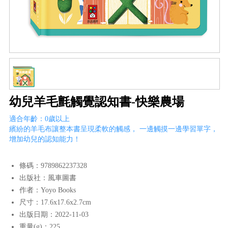
幼兒羊毛氈觸覺認知書-快樂農場
適合年齡：0歲以上
繽紛的羊毛布讓整本書呈現柔軟的觸感， 一邊觸摸一邊學習單字，
增加幼兒的認知能力！
條碼：9789862237328
出版社：風車圖書
作者：Yoyo Books
尺寸：17.6x17.6x2.7cm
出版日期：2022-11-03
重量(g)：225