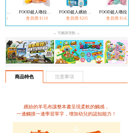
FOOD超人嚕拉拉時間-夜市撈魚趣
FOOD超人嚕拉拉時間-小熊洗澎澎
FOOD超人繽紛泡泡槍
FOOD超人嚕拉拉時間-章魚遊樂園
126
會員價:$118
會員價:$205
會員價:$142
← 可觸屏滑動 →
商品特色
注意事項
繽紛的羊毛布讓整本書呈現柔軟的觸感，
一邊觸摸一邊學習單字，增加幼兒的認知能力！