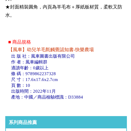
★封面精裝圓角，內頁為羊毛布＋厚紙板材質，柔軟又防
水。
■ 商品規格
【風車】幼兒羊毛氈觸覺認知書-快樂農場
出 版 社：風車圖書出版有限公司
作 者：風車編輯群
適讀年齡：0歲以上
條 碼：9789862237328
尺 寸：17.6x17.6x2.7cm
頁 數：10
出版時間：2022年11月
產地：中國／商品檢驗標識：D33884
系列商品推薦