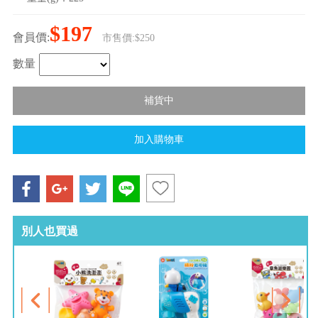
$197
會員價:
市售價:$250
數量
別人也買過