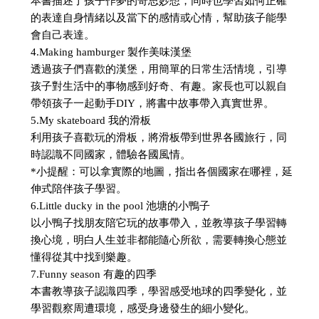
本書描述了孩子作夢的奇思妙想，同時也學習如何正確
的表達自身情緒以及當下的感情或心情，幫助孩子能學
會自己表達。
4.Making hamburger 製作美味漢堡
透過孩子們喜歡的漢堡，用簡單的日常生活情境，引導
孩子對生活中的事物感到好奇、有趣。家長也可以親自
帶領孩子一起動手DIY，將書中故事帶入真實世界。
5.My skateboard 我的滑板
利用孩子喜歡玩的滑板，將滑板帶到世界各國旅行，同
時認識不同國家，體驗各國風情。
*小提醒：可以拿實際的地圖，指出各個國家在哪裡，延
伸式陪伴孩子學習。
6.Little ducky in the pool 池塘的小鴨子
以小鴨子找朋友陪它玩的故事帶入，並教導孩子學習轉
換心境，明白人生並非都能隨心所欲，需要轉換心態並
懂得從其中找到樂趣。
7.Funny season 有趣的四季
本書教導孩子認識四季，學習感受地球的四季變化，並
學習觀察周遭環境，感受身邊發生的細小變化。