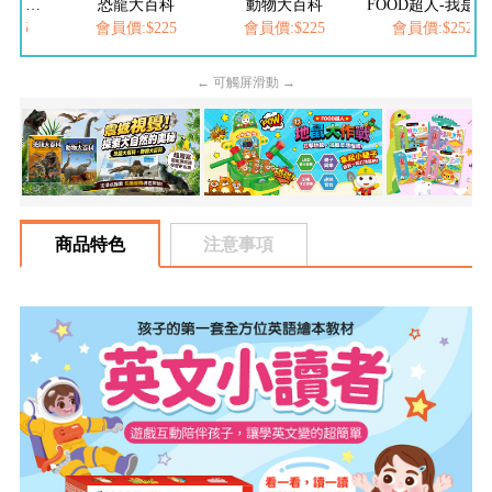
FOOD超人夢幻泡泡槍
恐龍大百科
動物大百科
FOOD超人-我是小醫生
205
會員價:$225
會員價:$225
會員價:$252
← 可觸屏滑動 →
商品特色
注意事項