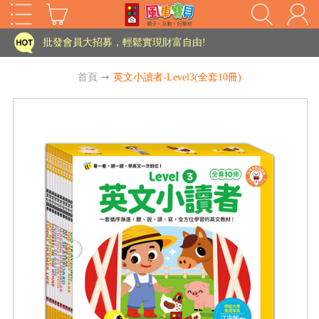
批發會員大招募，輕鬆實現財富自由!
如需更改或重開發票 需在訂單成立三天內通知客服 寄回發票需附上回郵郵票
老師您好!!幼教會員火熱招募中~
首頁
➙
英文小讀者-Level3(全套10冊)
海外購物免煩惱！點我查看『海外購物流程說明』
家長樂了!「風車書版集團暨FOOD超人企業總部」目前正興建中!
批發會員大招募，輕鬆實現財富自由!
如需更改或重開發票 需在訂單成立三天內通知客服 寄回發票需附上回郵郵票
HOT
老師您好!!幼教會員火熱招募中~
海外購物免煩惱！點我查看『海外購物流程說明』