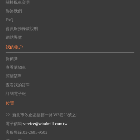
關於風車寶貝
聯絡我們
FAQ
會員服務條款說明
網站導覽
我的帳戶
折價券
查看購物車
願望清單
查看我的訂單
訂閱電子報
位置
221新北市汐止區福德一路392巷23號之1
電子信箱:
service@windmill.com.tw
客服專線:02-2695-9502