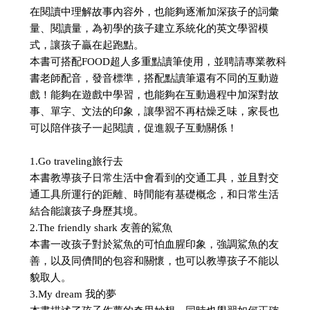
在閱讀中理解故事內容外，也能夠逐漸加深孩子的詞彙
量、閱讀量，為初學的孩子建立系統化的英文學習模
式，讓孩子贏在起跑點。
本書可搭配FOOD超人多重點讀筆使用，並聘請專業教科
書老師配音，發音標準，搭配點讀筆還有不同的互動遊
戲！能夠在遊戲中學習，也能夠在互動過程中加深對故
事、單字、文法的印象，讓學習不再枯燥乏味，家長也
可以陪伴孩子一起閱讀，促進親子互動關係！
1.Go traveling旅行去
本書教導孩子日常生活中會看到的交通工具，並且對交
通工具所運行的距離、時間能有基礎概念，和日常生活
結合能讓孩子身歷其境。
2.The friendly shark 友善的鯊魚
本書一改孩子對於鯊魚的可怕血腥印象，強調鯊魚的友
善，以及同儕間的包容和關懷，也可以教導孩子不能以
貌取人。
3.My dream 我的夢