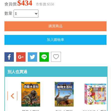
$434
會員價:
市售價:$550
數量
別人也買過