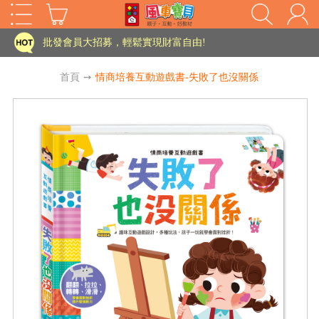
家長樂了!「風車書版集團暨FOOD超人企業總部」目前正興建中!
批發會員大招募，輕鬆實現財富自由!
如需更改或重開發票 需在訂單成立三天內通知客服 寄回發票需附上回郵郵票
首頁
➙
情商培養互動遊戲書-失敗了也沒關係
老師您好!!幼教會員火熱招募中~
海外購物免煩惱！點我查看『海外購物流程說明』
家長樂了!「風車書版集團暨FOOD超人企業總部」目前正興建中!
批發會員大招募，輕鬆實現財富自由!
HOT
如需更改或重開發票 需在訂單成立三天內通知客服 寄回發票需附上回郵郵票
老師您好!!幼教會員火熱招募中~
海外購物免煩惱！點我查看『海外購物流程說明』