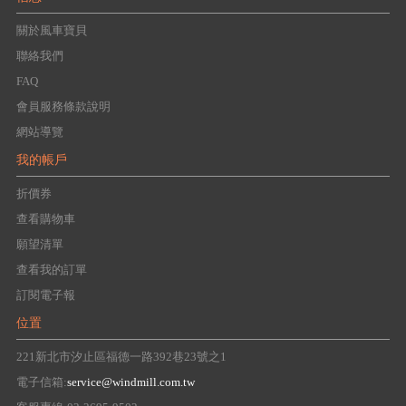
關於風車寶貝
聯絡我們
FAQ
會員服務條款說明
網站導覽
我的帳戶
折價券
查看購物車
願望清單
查看我的訂單
訂閱電子報
位置
221新北市汐止區福德一路392巷23號之1
電子信箱:
service@windmill.com.tw