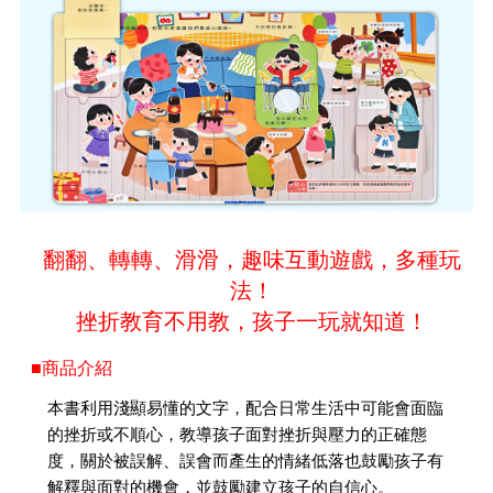
翻翻、轉轉、滑滑，趣味互動遊戲，多種玩
法！
挫折教育不用教，孩子一玩就知道！
■商品介紹
本書利用淺顯易懂的文字，配合日常生活中可能會面臨
的挫折或不順心，教導孩子面對挫折與壓力的正確態
度，關於被誤解、誤會而產生的情緒低落也鼓勵孩子有
解釋與面對的機會，並鼓勵建立孩子的自信心。