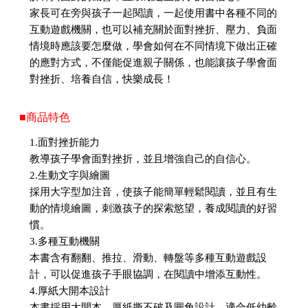
家長可在旁與孩子一起閱讀，一起使用書中各種不同的
互動遊戲機關，也可以補充關於面對挫折、壓力、負面
情境時應該要怎麼做，學會如何在不同情境下做出正確
的應對方式，不僅能促進親子關係，也能讓孩子學會面
對挫折、培養自信，快樂成長！
■商品特色
1.面對挫折能力
教導孩子學會面對挫折，並且增強自己的自信心。
2.生動文字與繪圖
採用大字型加注音，使孩子能簡單輕鬆閱讀，並且有生
動的情境繪圖，刺激孩子的探索慾望，養成閱讀的好習
慣。
3.多種互動機關
本書含有翻翻、推拉、滑動、轉盤等多種互動遊戲設
計，可以促進孩子手眼協調，在閱讀中增添互動性。
4.厚紙大開本設計
本書採用大開本、厚紙撕不破及圓角設計，適合低幼齡