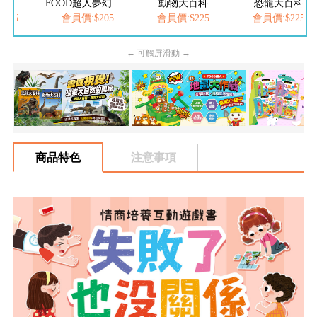
FOOD超人繽紛泡泡槍
FOOD超人夢幻泡泡槍
動物大百科
恐龍大百科
205
會員價:$205
會員價:$225
會員價:$225
← 可觸屏滑動 →
商品特色
注意事項