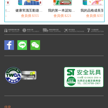
情商培養互動遊戲書-失敗了也沒關係
健康常識互動遊戲書-生病了也別擔心
我的第一本認知學習翻翻書-我長大了
我的品格成長互動遊戲書-做更棒的自己
355
會員價:$355
會員價:$221
會員價:$355
信息