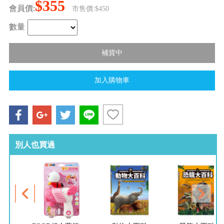
$355
會員價:
市售價:$450
數量
別人也買過