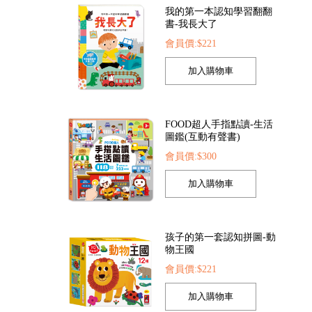
我的第一本認知學習翻翻
書-我長大了
會員價:$221
醫生
FOOD超人探索點讀筆
FOOD超人夢幻泡泡槍
會員價:$1422
會員價:$205
FOOD超人手指點讀-生活
圖鑑(互動有聲書)
會員價:$300
孩子的第一套認知拼圖-動
物王國
會員價:$221