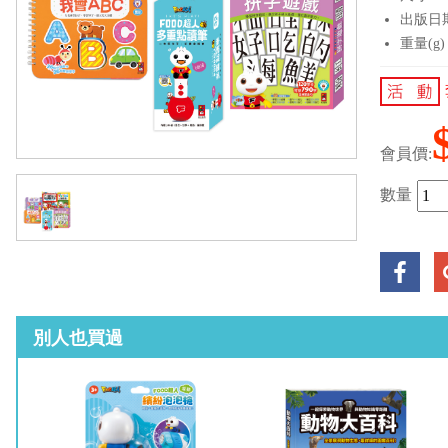
出版日期：
重量(g)
會員價:
數量
別人也買過