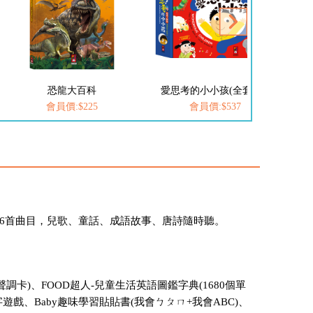
恐龍大百科
愛思考的小小孩(全套8冊)
FO
會員價:$225
會員價:$537
86首曲目，兒歌、童話、成語故事、唐詩隨時聽。
調卡)、FOOD超人-兒童生活英語圖鑑字典(1680個單
字遊戲、Baby趣味學習貼貼書(我會ㄅㄆㄇ+我會ABC)、