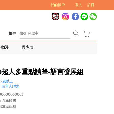
我的帳戶
登入
註冊
搜尋
多動漫
優惠券
OD超人多重點讀筆-語言發展組
2歲以上
 語言大躍進
000000000003
：風車圖書
風車編輯群