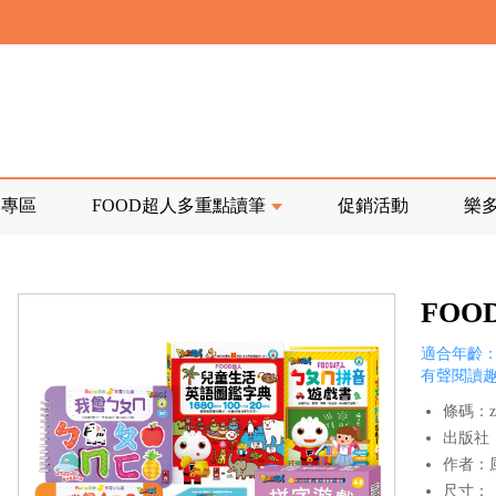
寄回發票需附上回郵郵票
前正興建中!
品專區
FOOD超人多重點讀筆
促銷活動
樂
寄回發票需附上回郵郵票
FO
適合年齡：
有聲閱讀趣
條碼：z0
出版社
作者：
尺寸：