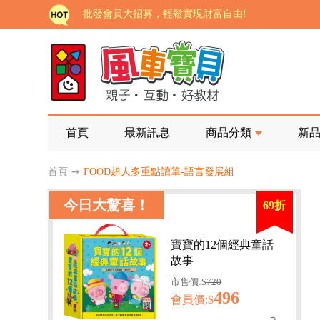
批發會員大招募，輕鬆實現財富自由!
如需更改或重開發票 需在訂單成立三天內通知客服 
老師您好!!幼教會員火熱招募中~
海外購物免煩惱！點我查看『海外購物流程說明』
家長樂了!「風車書版集團暨FOOD超人企業總部」目
首頁
最新訊息
商品分類
新
批發會員大招募，輕鬆實現財富自由!
首頁
➙
FOOD超人多重點讀筆-語言發展組
如需更改或重開發票 需在訂單成立三天內通知客服 
今日大驚喜！
69折
老師您好!!幼教會員火熱招募中~
海外購物免煩惱！點我查看『海外購物流程說明』
寶寶的12個經典童話
故事
市售價:$
720
496
會員價:$