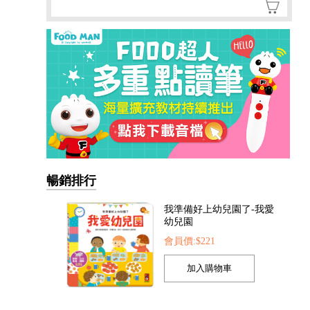
暢銷排行
我準備好上幼兒園了-我愛
幼兒園
會員價:$221