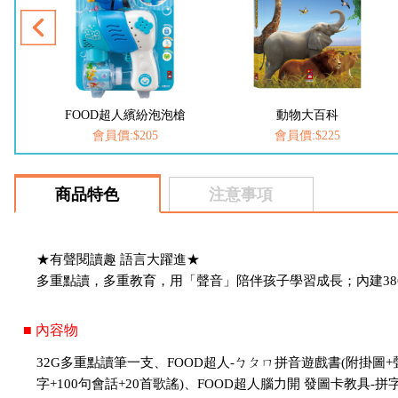
FOOD超人繽紛泡泡槍
動物大百科
會員價:$205
會員價:$225
商品特色
注意事項
★有聲閱讀趣 語言大躍進★
多重點讀，多重教育，用「聲音」陪伴孩子學習成長；內建3
■ 內容物
32G多重點讀筆一支、FOOD超人-ㄅㄆㄇ拼音遊戲書(附掛圖+聲
字+100句會話+20首歌謠)、FOOD超人腦力開 發圖卡教具-拼