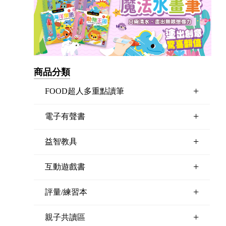
商品分類
+
FOOD超人多重點讀筆
+
電子有聲書
+
益智教具
+
互動遊戲書
+
評量/練習本
+
親子共讀區