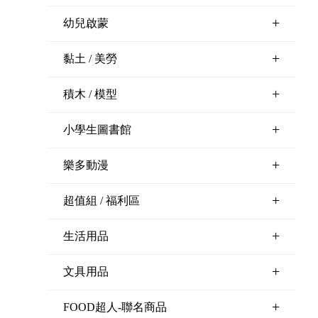
+
幼兒啟蒙
+
黏土 / 美勞
+
積木 / 模型
+
小學生圖書館
+
樂多動漫
+
超值組 / 福利區
+
生活用品
+
文具用品
+
FOOD超人-聯名商品