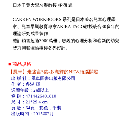
日本千葉大學名譽教授 多湖 輝
GAKKEN WORKBOOKS 系列是日本著名兒童心理學
家、兒童早期教育專家AKIRA TAGO教授統合30多年的
理論研究成果製作
總計銷售超過3900萬冊，敏銳的心理分析和嶄新的幼兒
智力開發理論獲得各界好評。
■ 商品規格
【風車】走迷宮5歲-多湖輝的NEW頭腦開發
出 版 社：風車圖書出版有限公司
作 者：多湖 輝
適讀年齡：2歲以上
條 碼：4714426401810
尺 寸：21*29.4 cm
頁 數：64頁，彩色，平裝
出版時間：2015年2月