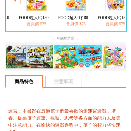
FOOD超人IQ180幼兒學習訓練遊戲書-ABC英文
FOOD超人IQ180幼兒數學訓練遊戲書-減法練習
FOOD超人IQ180幼兒學習訓練遊戲書-ㄅㄆㄇ注音
FOOD超人IQ180幼兒學習訓練遊戲書
$75
會員價:$75
會員價:$75
會員價:$75
← 可觸屏滑動 →
商品特色
注意事項
迷宮：本書旨在透過孩子們最喜歡的走迷宮遊戲，培
養、提高孩子運筆、觀察、思考等各方面的能力以及集
中注意能力。在愉快的遊戲過程中，孩子的智力將快速