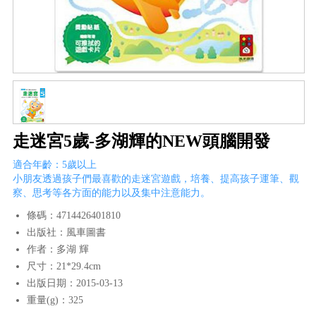
走迷宮5歲-多湖輝的NEW頭腦開發
適合年齡：5歲以上
小朋友透過孩子們最喜歡的走迷宮遊戲，培養、提高孩子運筆、觀
察、思考等各方面的能力以及集中注意能力。
條碼：4714426401810
出版社：風車圖書
作者：多湖 輝
尺寸：21*29.4cm
出版日期：2015-03-13
重量(g)：325