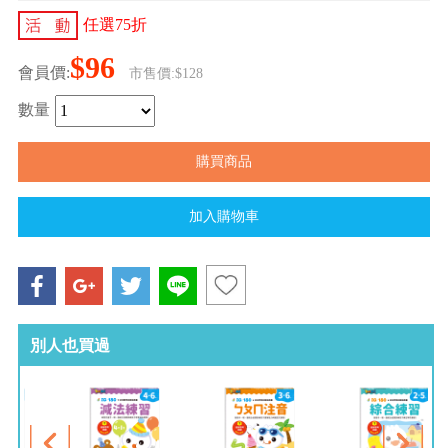
任選75折
$96
會員價:
市售價:$128
數量
別人也買過