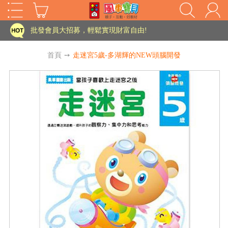
家長樂了!「風車書版集團暨FOOD超人企業總部」目前正興建中!
批發會員大招募，輕鬆實現財富自由!
如需更改或重開發票 需在訂單成立三天內通知客服 寄回發票需附上回郵郵票
首頁
➙
走迷宮5歲-多湖輝的NEW頭腦開發
老師您好!!幼教會員火熱招募中~
海外購物免煩惱！點我查看『海外購物流程說明』
家長樂了!「風車書版集團暨FOOD超人企業總部」目前正興建中!
批發會員大招募，輕鬆實現財富自由!
HOT
如需更改或重開發票 需在訂單成立三天內通知客服 寄回發票需附上回郵郵票
老師您好!!幼教會員火熱招募中~
海外購物免煩惱！點我查看『海外購物流程說明』