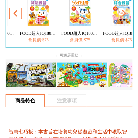
FOOD超人IQ180幼兒學習訓練遊戲書-ABC英文
FOOD超人IQ180幼兒數學訓練遊戲書-減法練習
FOOD超人IQ180幼兒學習訓練遊戲書-ㄅㄆㄇ注音
FOOD超人IQ180幼兒學習訓練遊戲書
$75
會員價:$75
會員價:$75
會員價:$75
← 可觸屏滑動 →
商品特色
注意事項
智慧七巧板：本書旨在培養幼兒從遊戲和生活中獲取智