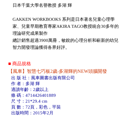
日本千葉大學名譽教授 多湖 輝
GAKKEN WORKBOOKS 系列是日本著名兒童心理學
家、兒童早期教育專家AKIRA TAGO教授統合30多年的
理論研究成果製作
總計銷售超過3900萬冊，敏銳的心理分析和嶄新的幼兒
智力開發理論獲得各界好評。
■ 商品規格
【風車】智慧七巧板2歲-多湖輝的NEW頭腦開發
出 版 社：風車圖書出版有限公司
作 者：多湖 輝
適讀年齡：2歲以上
條 碼：4714426401889
尺 寸：21*29.4 cm
頁 數：72頁，彩色，平裝
出版時間：2015年2月