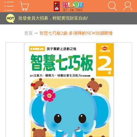
家長樂了!「風車書版集團暨FOOD超人企業總部」目前正興建中!
批發會員大招募，輕鬆實現財富自由!
如需更改或重開發票 需在訂單成立三天內通知客服 寄回發票需附上回郵郵票
首頁
➙
智慧七巧板2歲-多湖輝的NEW頭腦開發
老師您好!!幼教會員火熱招募中~
海外購物免煩惱！點我查看『海外購物流程說明』
家長樂了!「風車書版集團暨FOOD超人企業總部」目前正興建中!
批發會員大招募，輕鬆實現財富自由!
HOT
如需更改或重開發票 需在訂單成立三天內通知客服 寄回發票需附上回郵郵票
老師您好!!幼教會員火熱招募中~
海外購物免煩惱！點我查看『海外購物流程說明』