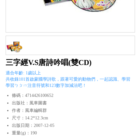
三字經V.S唐詩吟唱(雙CD)
適合年齡: 1歲以上
共收錄101首啟蒙國學詩歌，跟著可愛的動物們，一起認識、學習
學習ㄅㄆㄇ注音符號和123數字加減法吧！
條碼：4714426100652
出版社：風車圖書
作者：風車編輯群
尺寸：14.2*12.3cm
出版日期：2007-12-05
重量(g)：190