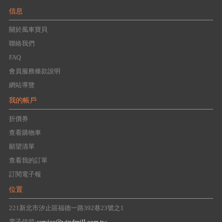
信息
關於風車寶貝
聯絡我們
FAQ
會員服務條款說明
網站導覽
我的帳戶
折價券
查看購物車
願望清單
查看我的訂單
訂閱電子報
位置
221新北市汐止區福德一路392巷23號之1
電子信箱:
service@windmill.com.tw