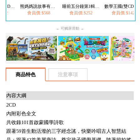
晚安故事II(雙CD)-3分鐘爸爸媽媽床邊故事
熊媽媽說故事有聲書(全套8CD)
睡前五分鐘第1輯-真情+愛心小故事(2書2CD)
數學王國(雙CD)-
142
會員價:$568
會員價:$252
會員價:$142
← 可觸屏滑動 →
商品特色
注意事項
內容大綱
2CD
內附彩色全文
共收錄101首啟蒙國學詩歌
跟著59首生動活潑的三字經念謠，快樂吟唱古人智慧結
晶；跟著42首美麗唐詩，奠定孩子國學基礎。隨著節拍搖