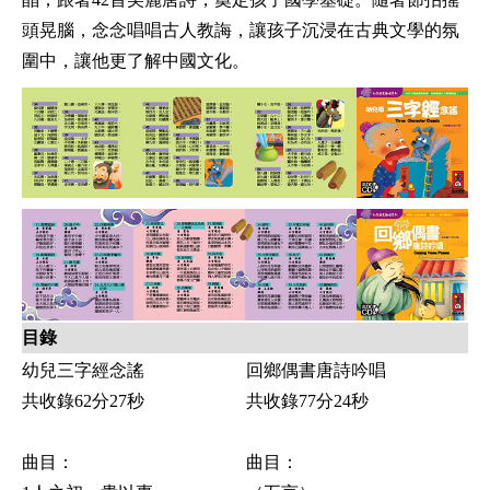
頭晃腦，念念唱唱古人教誨，讓孩子沉浸在古典文學的氛
圍中，讓他更了解中國文化。
目錄
幼兒三字經念謠
回鄉偶書唐詩吟唱
共收錄62分27秒
共收錄77分24秒
曲目：
曲目：