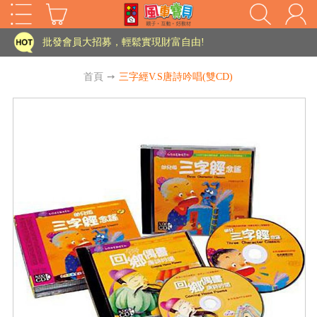
家長樂了!「風車書版集團暨FOOD超人企業總部」目前正興建中!
批發會員大招募，輕鬆實現財富自由!
如需更改或重開發票 需在訂單成立三天內通知客服 寄回發票需附上回郵郵票
首頁
➙
三字經V.S唐詩吟唱(雙CD)
老師您好!!幼教會員火熱招募中~
海外購物免煩惱！點我查看『海外購物流程說明』
家長樂了!「風車書版集團暨FOOD超人企業總部」目前正興建中!
批發會員大招募，輕鬆實現財富自由!
HOT
如需更改或重開發票 需在訂單成立三天內通知客服 寄回發票需附上回郵郵票
老師您好!!幼教會員火熱招募中~
海外購物免煩惱！點我查看『海外購物流程說明』