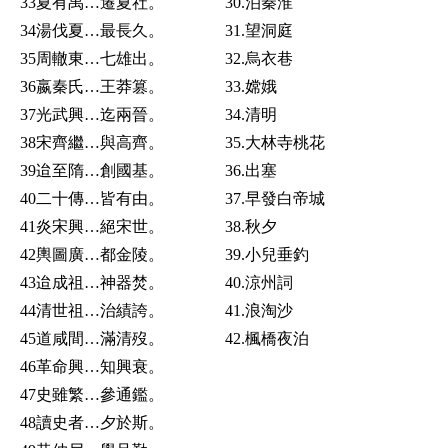
33夏有禹…遷夏社。
30.泊秦淮
34湯伐夏…最長久。
31.望洞庭
35周轍東…七雄出。
32.烏衣巷
36嬴秦氏…王莽篡。
33.嫦娥
37光武興…迄兩晉。
34.清明
38宋齊繼…與高齊。
35.大林寺桃花
39迨至隋…創國基。
36.出塞
40二十傳…皆有由。
37.早發白帝城
41炎宋興…絕宋世。
38.秋夕
42輿圖廣…都金陵。
39.小兒垂釣
43迨成祖…神器焚。
40.涼州詞
44清世祖…治績誇。
41.浪淘沙
45道咸間…滿清歿。
42.楓橋夜泊
46革命興…知興衰。
47史雖繁…參通鑑。
48讀史者…夕於斯。