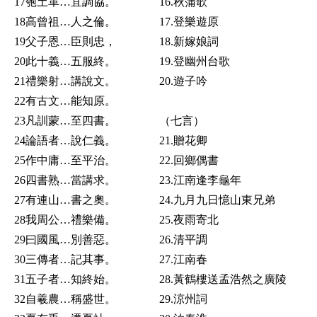
17匏土革…宜調協。
16.秋蒲歌
18高曾祖…人之倫。
17.登樂遊原
19父子恩…臣則忠，
18.新嫁娘詞
20此十義…五服終。
19.登幽州台歌
21禮樂射…講說文。
20.遊子吟
22有古文…能知原。
23凡訓蒙…至四書。
（七言）
24論語者…說仁義。
21.贈花卿
25作中庸…至平治。
22.回鄉偶書
26四書熟…當講求。
23.江南逢李龜年
27有連山…書之奧。
24.九月九日憶山東兄弟
28我周公…禮樂備。
25.夜雨寄北
29曰國風…別善惡。
26.清平調
30三傳者…記其事。
27.江南春
31五子者…知終始。
28.黃鶴樓送孟浩然之廣陵
32自羲農…稱盛世。
29.涼州詞