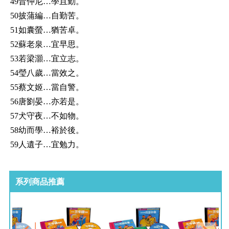
49昔仲尼…學且勤。
50披蒲編…自勤苦。
51如囊螢…猶苦卓。
52蘇老泉…宜早思。
53若梁灝…宜立志。
54瑩八歲…當效之。
55蔡文姬…當自警。
56唐劉晏…亦若是。
57犬守夜…不如物。
58幼而學…裕於後。
59人遺子…宜勉力。
系列商品推薦