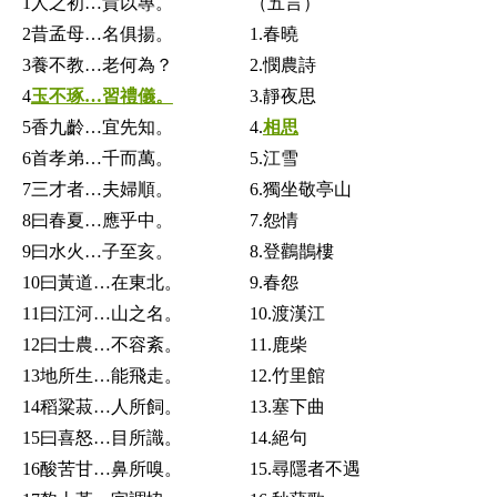
1人之初…貴以專。
（五言）
2昔孟母…名俱揚。
1.春曉
3養不教…老何為？
2.憫農詩
4
玉不琢…習禮儀。
3.靜夜思
5香九齡…宜先知。
4.
相思
6首孝弟…千而萬。
5.江雪
7三才者…夫婦順。
6.獨坐敬亭山
8曰春夏…應乎中。
7.怨情
9曰水火…子至亥。
8.登鸛鵲樓
10曰黃道…在東北。
9.春怨
11曰江河…山之名。
10.渡漢江
12曰士農…不容紊。
11.鹿柴
13地所生…能飛走。
12.竹里館
14稻粱菽…人所飼。
13.塞下曲
15曰喜怒…目所識。
14.絕句
16酸苦甘…鼻所嗅。
15.尋隱者不遇