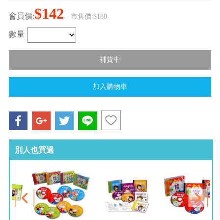
$142
會員價:
市售價:$180
數量
別人也買過