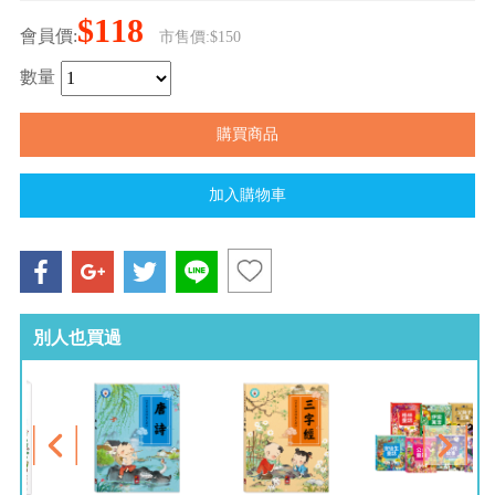
$118
會員價:
市售價:$150
數量
別人也買過