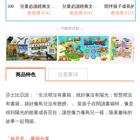
科學100
兒童必讀經典文學-經典美繪必讀文學：唐詩
兒童必讀經典文學-兒童文化經典：三字經
陪伴孩子成長的經典名著(全套7冊)
221
會員價:$142
會員價:$142
會員價:$1216
← 可觸屏滑動 →
商品特色
注意事項
莎士比亞說：「生活裡沒有書籍，就好像沒有陽光；智慧裡沒
有書籍，就好像鳥兒沒有翅膀。」 當孩子在閱讀書籍時，像是
得到陽光的能量成長茁壯，讓想像力像鳥兒一樣，隨著趣味的
故事一起飛揚。
「烏丟丟」-愛與分享