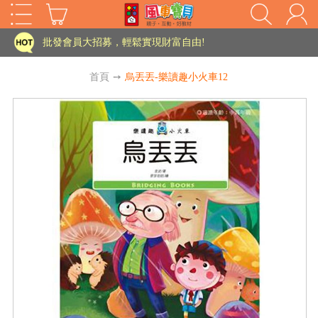
家長樂了!「風車書版集團暨FOOD超人企業總部」目前正興建中!
批發會員大招募，輕鬆實現財富自由!
如需更改或重開發票 需在訂單成立三天內通知客服 寄回發票需附上回郵郵票
首頁
➙
烏丟丟-樂讀趣小火車12
老師您好!!幼教會員火熱招募中~
海外購物免煩惱！點我查看『海外購物流程說明』
家長樂了!「風車書版集團暨FOOD超人企業總部」目前正興建中!
批發會員大招募，輕鬆實現財富自由!
HOT
如需更改或重開發票 需在訂單成立三天內通知客服 寄回發票需附上回郵郵票
老師您好!!幼教會員火熱招募中~
海外購物免煩惱！點我查看『海外購物流程說明』