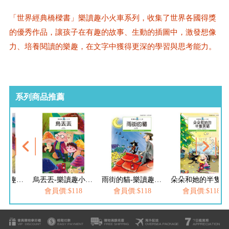
「世界經典橋樑書」樂讀趣小火車系列，收集了世界各國得獎
的優秀作品，讓孩子在有趣的故事、生動的插圖中，激發想像
力、培養閱讀的樂趣，在文字中獲得更深的學習與思考能力。
系列商品推薦
王者之冠-樂讀趣小火車11
烏丟丟-樂讀趣小火車12
雨街的貓-樂讀趣小火車13
朵朵和她的半隻黑貓-樂讀趣小火車14
$79
會員價:$118
會員價:$118
會員價:$118