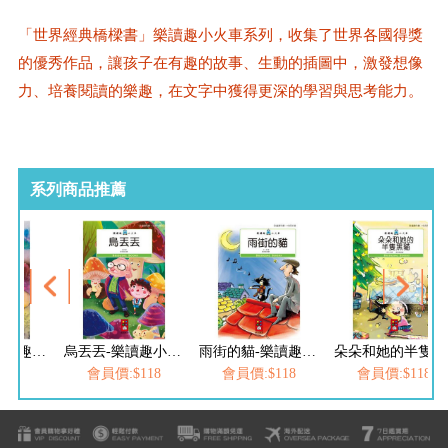
「世界經典橋樑書」樂讀趣小火車系列，收集了世界各國得獎
的優秀作品，讓孩子在有趣的故事、生動的插圖中，激發想像
力、培養閱讀的樂趣，在文字中獲得更深的學習與思考能力。
系列商品推薦
王者之冠-樂讀趣小火車11
烏丟丟-樂讀趣小火車12
雨街的貓-樂讀趣小火車13
朵朵和她的半隻黑貓-樂讀趣小火車14
$79
會員價:$118
會員價:$118
會員價:$118