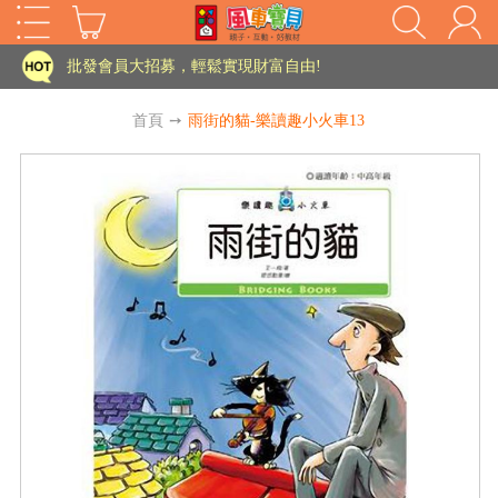
家長樂了!「風車書版集團暨FOOD超人企業總部」目前正興建中!
批發會員大招募，輕鬆實現財富自由!
如需更改或重開發票 需在訂單成立三天內通知客服 寄回發票需附上回郵郵票
首頁
➙
雨街的貓-樂讀趣小火車13
老師您好!!幼教會員火熱招募中~
海外購物免煩惱！點我查看『海外購物流程說明』
家長樂了!「風車書版集團暨FOOD超人企業總部」目前正興建中!
批發會員大招募，輕鬆實現財富自由!
HOT
如需更改或重開發票 需在訂單成立三天內通知客服 寄回發票需附上回郵郵票
老師您好!!幼教會員火熱招募中~
海外購物免煩惱！點我查看『海外購物流程說明』