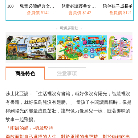
科學100
兒童必讀經典文學-經典美繪必讀文學：唐詩
兒童必讀經典文學-兒童文化經典：三字經
陪伴孩子成長的經典名著(全套7冊)
221
會員價:$142
會員價:$142
會員價:$1216
← 可觸屏滑動 →
商品特色
注意事項
莎士比亞說：「生活裡沒有書籍，就好像沒有陽光；智慧裡沒
有書籍，就好像鳥兒沒有翅膀。」 當孩子在閱讀書籍時，像是
得到陽光的能量成長茁壯，讓想像力像鳥兒一樣，隨著趣味的
故事一起飛揚。
「雨街的貓」-勇敢堅持
勇敢面對自己選擇的人生，對於承諾的事堅持，對於做錯的事