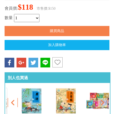
$118
會員價:
市售價:$150
數量
別人也買過