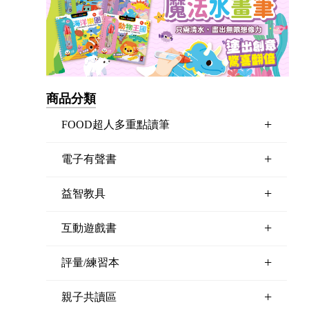
商品分類
+
FOOD超人多重點讀筆
+
電子有聲書
+
益智教具
+
互動遊戲書
+
評量/練習本
+
親子共讀區