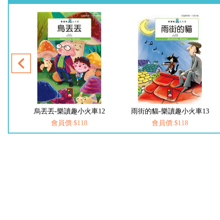
11
烏丟丟-樂讀趣小火車12
雨街的貓-樂讀趣小火車13
會員價:$118
會員價:$118