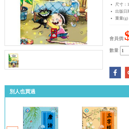
尺寸：14
出版日期：
重量(g)
會員價:
數量
別人也買過