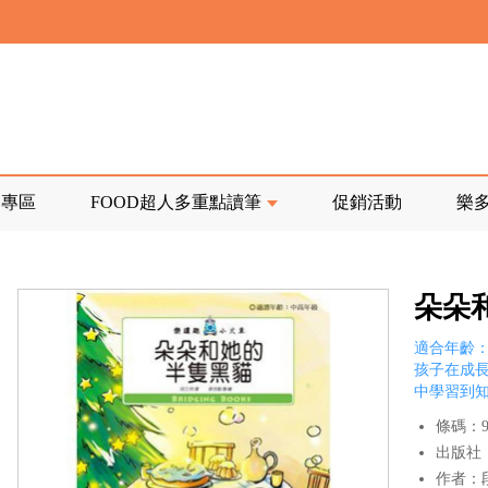
寄回發票需附上回郵郵票
前正興建中!
品專區
FOOD超人多重點讀筆
促銷活動
樂
寄回發票需附上回郵郵票
朵朵
適合年齡：8
孩子在成
中學習到
條碼：97
出版社
作者：