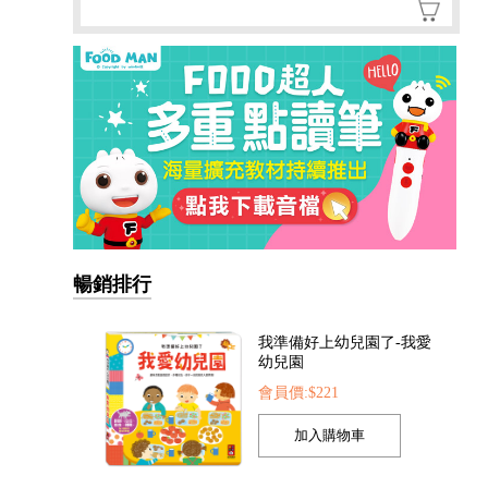
暢銷排行
我準備好上幼兒園了-我愛
幼兒園
會員價:$221