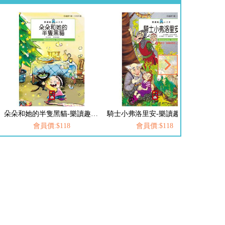
朵朵和她的半隻黑貓-樂讀趣小火車14
騎士小弗洛里安-樂讀趣小火車15
雲
會員價:$118
會員價:$118