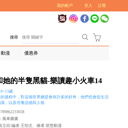
我的帳戶
登入
註冊
搜尋
多動漫
優惠券
和她的半隻黑貓-樂讀趣小火車14
~13歲
長的過程中，對這個世界總是會有許多的好奇，他們也會從生活
知識，以及培養品德與人格
89862233658
：風車圖書
段立欣/編者:王怡文、繪者:碧悠動漫