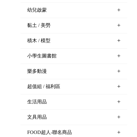
+
幼兒啟蒙
+
黏土 / 美勞
+
積木 / 模型
+
小學生圖書館
小火車17
想高飛的貓-樂讀趣小火車20
王者之冠-樂讀趣小火車
+
樂多動漫
18
會員價:$173
會員價:$79
+
超值組 / 福利區
+
生活用品
+
文具用品
+
FOOD超人-聯名商品