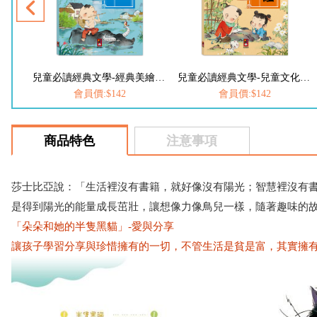
兒童必讀經典文學-經典美繪必讀文學：唐詩
兒童必讀經典文學-兒童文化經典：三字經
會員價:$142
會員價:$142
商品特色
注意事項
莎士比亞說：「生活裡沒有書籍，就好像沒有陽光；智慧裡沒有書
是得到陽光的能量成長茁壯，讓想像力像鳥兒一樣，隨著趣味的
「朵朵和她的半隻黑貓」-愛與分享
讓孩子學習分享與珍惜擁有的一切，不管生活是貧是富，其實擁