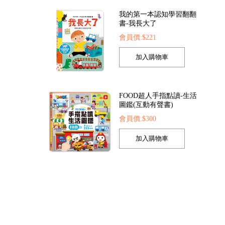
我的第一本認知學習翻翻
書-我長大了
會員價:$221
陪伴孩子成長的經典名著-365夜故事
陪伴孩子成長的經典名著-父與子全集
漫畫圖解-科學100
73
會員價:$173
會員價:$221
FOOD超人手指點讀-生活
圖鑑(互動有聲書)
會員價:$300
孩子的第一套認知拼圖-動
物王國
會員價:$221