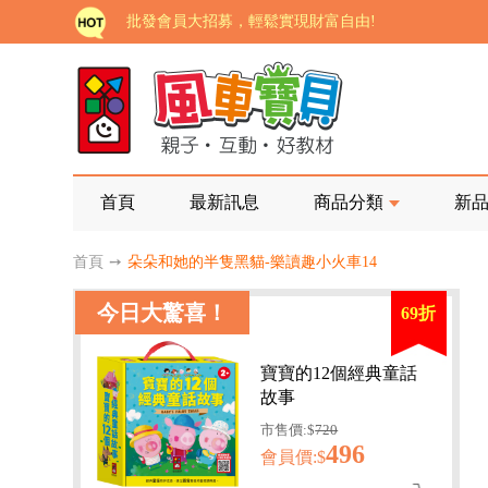
批發會員大招募，輕鬆實現財富自由!
如需更改或重開發票 需在訂單成立三天內通知客服 
老師您好!!幼教會員火熱招募中~
海外購物免煩惱！點我查看『海外購物流程說明』
家長樂了!「風車書版集團暨FOOD超人企業總部」目
首頁
最新訊息
商品分類
新
批發會員大招募，輕鬆實現財富自由!
首頁
➙
朵朵和她的半隻黑貓-樂讀趣小火車14
如需更改或重開發票 需在訂單成立三天內通知客服 
今日大驚喜！
69折
老師您好!!幼教會員火熱招募中~
海外購物免煩惱！點我查看『海外購物流程說明』
寶寶的12個經典童話
故事
市售價:$
720
496
會員價:$