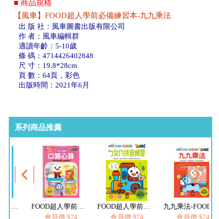
■ 商品規格
【風車】FOOD超人學前必備練習本-九九乘法
出 版 社：風車圖書出版有限公司
作 者：風車編輯群
適讀年齡：5-10歲
條 碼：4714426402848
尺 寸：19.8*28cm
頁 數：64頁，彩色
出版時間：2021年6月
系列商品推薦
FOOD超人學前必備練習本-口算心算20以內的分解與合成運算
FOOD超人學前必備練習本-口算心算50以內的進位、退位加減法
FOOD超人學前必備練習本-ㄅㄆㄇ拼音練習
九九乘法-FOOD超人學前必備練習本
$74
會員價:$74
會員價:$74
會員價:$74