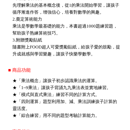
先理解乘法的基本概念後，從1的乘法開始學習，讓孩子
循序漸進作答，增強信心，培養對數學的興趣。
2.奠定算術能力
乘法是學數學最基礎的能力，本書超過1000題練習題，
幫助孩子熟練算術技巧。
3.附贈獎勵貼紙
隨書附上FOOD超人可愛獎勵貼紙，給孩子愛的鼓勵，提
升成就感與學習樂趣，讓孩子快樂學數學。
■ 商品功能
★「乘法概念」讓孩子初步認識乘法的運算。
★「1~9乘法」讓孩子背誦九九乘法表並實地練習。
★「橫式與直式乘法」練習不同的計算方式。
★「四則運算」題型利用加、減、乘法訓練孩子計算的
靈活度。
★「綜合練習」用不同的題型考驗計算能力。