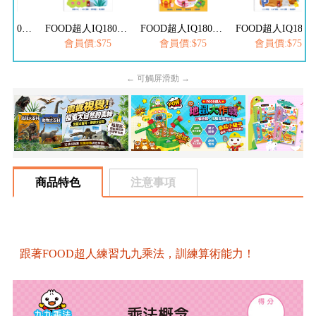
FOOD超人IQ180幼兒學習訓練遊戲書-ㄅㄆㄇ注音
FOOD超人IQ180幼兒學習訓練遊戲書-ABC英文
FOOD超人IQ180幼兒數學訓練遊戲書-減法練習
FOOD超人IQ180幼兒學習訓練遊戲書
$75
會員價:$75
會員價:$75
會員價:$75
← 可觸屏滑動 →
商品特色
注意事項
跟著FOOD超人練習九九乘法，訓練算術能力！