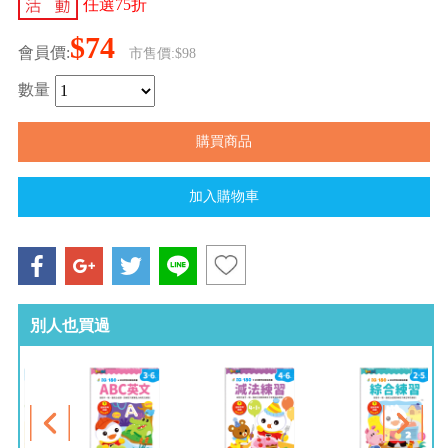
任選75折
$74
會員價:
市售價:$98
數量
別人也買過