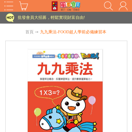
家長樂了!「風車書版集團暨FOOD超人企業總部」目前正興建中!
批發會員大招募，輕鬆實現財富自由!
如需更改或重開發票 需在訂單成立三天內通知客服 寄回發票需附上回郵郵票
首頁
➙
九九乘法-FOOD超人學前必備練習本
老師您好!!幼教會員火熱招募中~
海外購物免煩惱！點我查看『海外購物流程說明』
家長樂了!「風車書版集團暨FOOD超人企業總部」目前正興建中!
批發會員大招募，輕鬆實現財富自由!
HOT
如需更改或重開發票 需在訂單成立三天內通知客服 寄回發票需附上回郵郵票
老師您好!!幼教會員火熱招募中~
海外購物免煩惱！點我查看『海外購物流程說明』