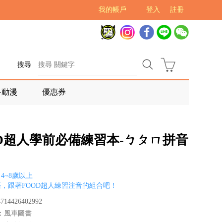
我的帳戶
登入
註冊
搜尋
多動漫
優惠券
OD超人學前必備練習本-ㄅㄆㄇ拼音
4~8歲以上
，跟著FOOD超人練習注音的組合吧！
14426402992
：風車圖書