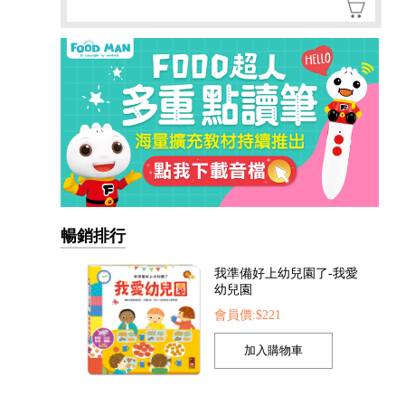
暢銷排行
我準備好上幼兒園了-我愛
幼兒園
會員價:$221