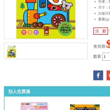
作者：
尺寸：19
出版日期：
重量(g)
會員價:
數量
別人也買過