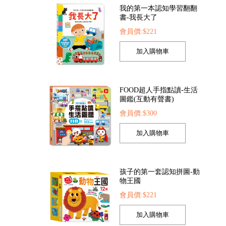
我的第一本認知學習翻翻
書-我長大了
會員價:$221
全套8冊)
FOOD超人探索點讀筆
FOOD超人繽紛泡泡
FOOD超人手指點讀-生活
37
會員價:$1422
會員價:$205
圖鑑(互動有聲書)
會員價:$300
孩子的第一套認知拼圖-動
物王國
會員價:$221