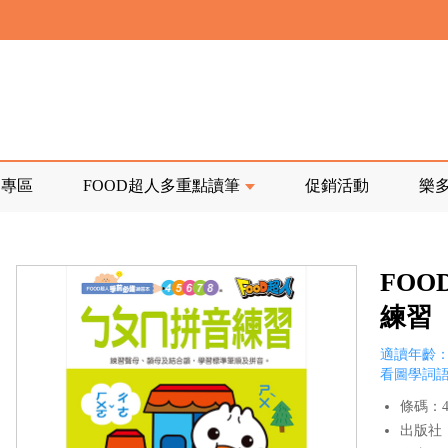
寄回發票需附上回郵郵票
前正興建中!
品專區
FOOD超人多重點讀筆
促銷活動
樂
寄回發票需附上回郵郵票
FO
練習
適讀年齡：
看圖學詞語
條碼：47
出版社