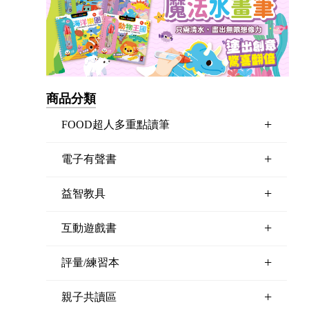
商品分類
+
FOOD超人多重點讀筆
+
電子有聲書
+
益智教具
+
互動遊戲書
+
評量/練習本
+
親子共讀區