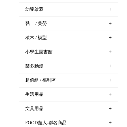
+
幼兒啟蒙
+
黏土 / 美勞
+
積木 / 模型
+
小學生圖書館
+
樂多動漫
+
超值組 / 福利區
+
生活用品
+
文具用品
+
FOOD超人-聯名商品