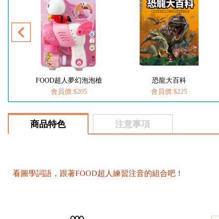
槍
FOOD超人夢幻泡泡槍
恐龍大百科
會員價:$205
會員價:$225
商品特色
注意事項
看圖學詞語，跟著FOOD超人練習注音的組合吧！