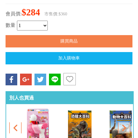
$284
會員價:
市售價:$360
數量
別人也買過