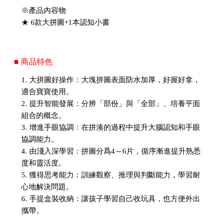
※產品內容物
★ 6款大拼圖+1本認知小書
■ 商品特色
1. 大拼圖好操作：大塊拼圖表面防水加厚，好握好拿，
適合寶寶使用。
2. 提升智能發展：分辨「部份」與「全部」、培養平面
組合的概念。
3. 增進手眼協調：在拼湊的過程中提升大腦認知和手眼
協調能力。
4. 由淺入深學習：拼圖分爲4～6片，循序漸進提升熟悉
度和靈活度。
5. 獲得思考能力：訓練觀察、推理與判斷能力，學習耐
心地解決問題。
6. 手提盒裝收納：讓孩子學習自己收玩具，也方便外出
攜帶。