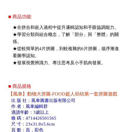
■ 商品功能
★在拼合和嵌入過程中提升邏輯認知和手眼協調能力。
★學習分類與組合概念，了解「部分」與「整體」的關
係。
★從較簡單的4片拼圖，到較複雜的6片拼圖，循序漸進
看圖學認知。
★發展視覺辨識力、專注思考及小手肌肉發展。
■ 商品規格
【風車】動物大拼圖-FOOD超人幼幼第一套拼圖遊戲
出 版 社：風車圖書出版有限公司
作 者：風車編輯群
適讀年齡：3歲以上
條 碼：4714426501565
尺 寸：23x31.8x5.6cm
頁 數：頁，彩色