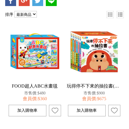
排序
FOOD超人ABC水畫毯
玩得停不下來的抽拉書(全套6冊)
市售價:$480
市售價:$900
會員價:$360
會員價:$675