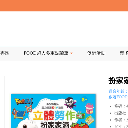
寄回發票需附上回郵郵票
前正興建中!
品專區
FOOD超人多重點讀筆
促銷活動
樂
寄回發票需附上回郵郵票
扮家
適合年齡：
跟著FOO
條碼：47
出版社
作者：
尺寸：34.