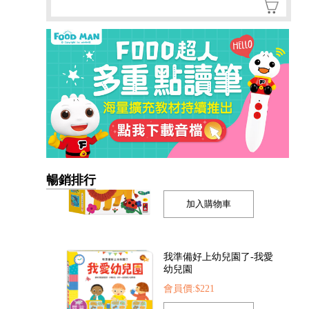
暢銷排行
我準備好上幼兒園了-我愛
幼兒園
會員價:$221