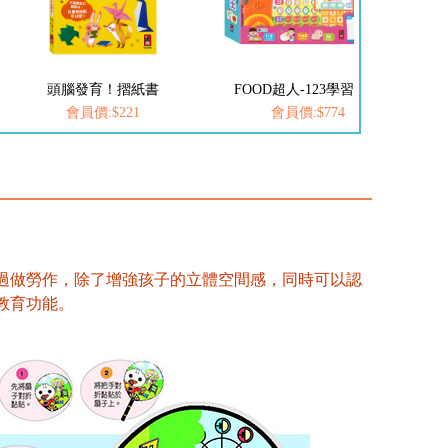
頭腦發育！摺紙書
FOOD超人-123學習巴士
F
會員價:$221
會員價:$774
過做勞作，除了增強孩子的立體空間感，同時可以認
教育功能。