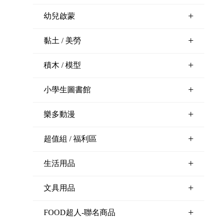
+
幼兒啟蒙
+
黏土 / 美勞
+
積木 / 模型
+
小學生圖書館
+
樂多動漫
+
超值組 / 福利區
+
生活用品
+
文具用品
+
FOOD超人-聯名商品