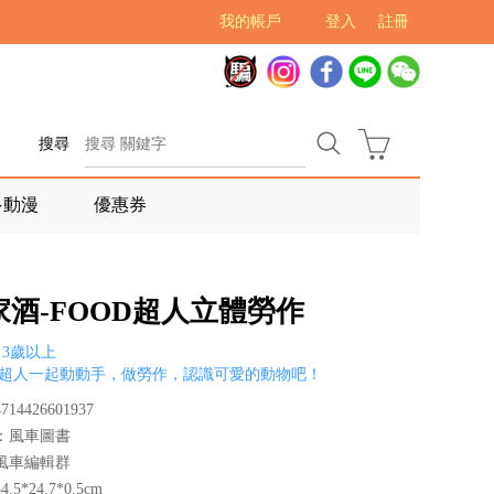
我的帳戶
登入
註冊
搜尋
多動漫
優惠券
家酒-FOOD超人立體勞作
3歲以上
D超人一起動動手，做勞作，認識可愛的動物吧！
14426601937
：風車圖書
風車編輯群
5*24.7*0.5cm