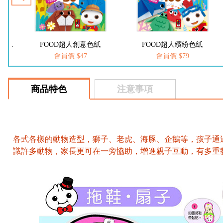
折紙大全:新編兒童益智手工大全*新版
FOOD超人創意色紙
FOOD超人繽紛色紙
會員價:$47
會員價:$79
商品特色
注意事項
各式各樣的動物造型，獅子、老虎、海豚、企鵝等，孩子通
識許多動物，家長更可在一旁協助，增進親子互動，有多重