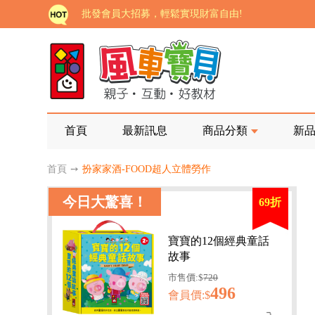
批發會員大招募，輕鬆實現財富自由!
如需更改或重開發票 需在訂單成立三天內通知客服 
老師您好!!幼教會員火熱招募中~
海外購物免煩惱！點我查看『海外購物流程說明』
家長樂了!「風車書版集團暨FOOD超人企業總部」目
首頁
最新訊息
商品分類
新
批發會員大招募，輕鬆實現財富自由!
首頁
➙
扮家家酒-FOOD超人立體勞作
如需更改或重開發票 需在訂單成立三天內通知客服 
今日大驚喜！
69折
老師您好!!幼教會員火熱招募中~
海外購物免煩惱！點我查看『海外購物流程說明』
寶寶的12個經典童話
故事
市售價:$
720
496
會員價:$