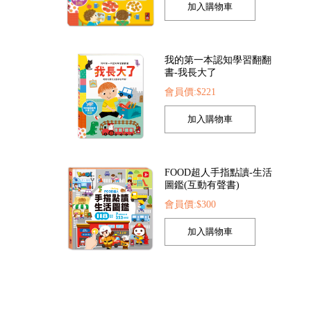
我的第一本認知學習翻翻
書-我長大了
會員價:$221
反應按按樂
FOOD超人認知球-動物
26
會員價:$94
會員價:$78
FOOD超人手指點讀-生活
圖鑑(互動有聲書)
會員價:$300
孩子的第一套認知拼圖-動
物王國
會員價:$221