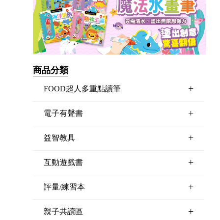
商品分類
+
FOOD超人多重點讀筆
+
電子有聲書
+
益智教具
+
互動遊戲書
+
評量/練習本
+
親子共讀區