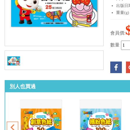
出版日期：
重量(g)
會員價:
數量
別人也買過