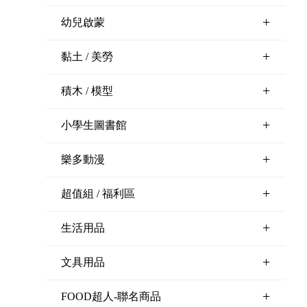
+
幼兒啟蒙
+
黏土 / 美勞
+
積木 / 模型
+
小學生圖書館
+
樂多動漫
+
超值組 / 福利區
+
生活用品
+
文具用品
+
FOOD超人-聯名商品