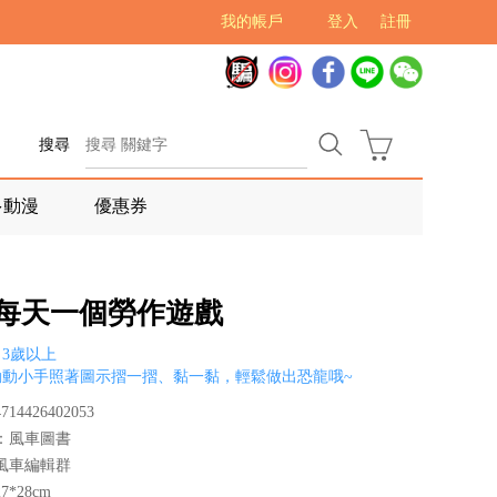
我的帳戶
登入
註冊
搜尋
多動漫
優惠券
-每天一個勞作遊戲
3歲以上
動動小手照著圖示摺一摺、黏一黏，輕鬆做出恐龍哦~
14426402053
：風車圖書
風車編輯群
*28cm