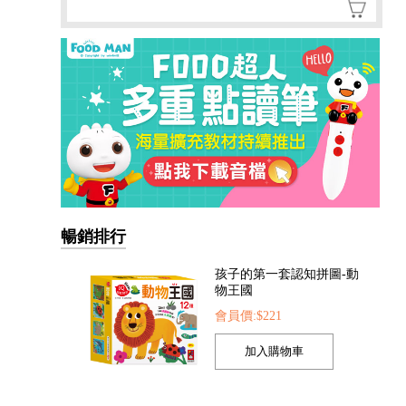
孩子的第一套認知拼圖-動
物王國
會員價:$221
暢銷排行
我準備好上幼兒園了-我愛
幼兒園
會員價:$221