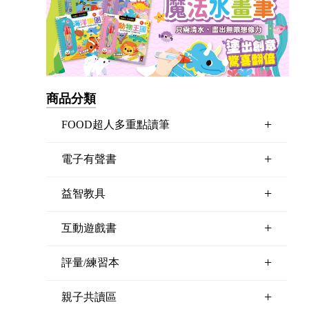
商品分類
+
FOOD超人多重點讀筆
+
電子有聲書
+
益智教具
+
互動遊戲書
+
評量/練習本
+
親子共讀區