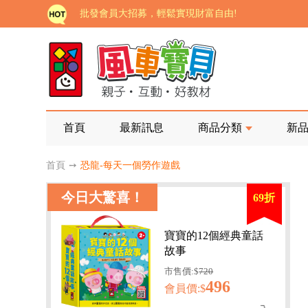
批發會員大招募，輕鬆實現財富自由!
如需更改或重開發票 需在訂單成立三天內通知客服 
老師您好!!幼教會員火熱招募中~
海外購物免煩惱！點我查看『海外購物流程說明』
家長樂了!「風車書版集團暨FOOD超人企業總部」目
首頁
最新訊息
商品分類
新
批發會員大招募，輕鬆實現財富自由!
首頁
➙
恐龍-每天一個勞作遊戲
如需更改或重開發票 需在訂單成立三天內通知客服 
今日大驚喜！
69折
老師您好!!幼教會員火熱招募中~
海外購物免煩惱！點我查看『海外購物流程說明』
寶寶的12個經典童話
故事
市售價:$
720
496
會員價:$