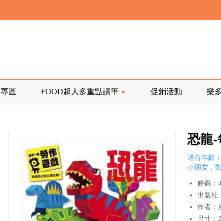
寄回發票需附上回郵郵票
前正興建中!
品專區
FOOD超人多重點讀筆
促銷活動
樂
寄回發票需附上回郵郵票
恐龍
適合年齡：
小朋友，
條碼：47
出版社
作者：
尺寸：27