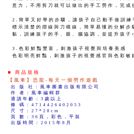
意力，不用剪刀就可以做出的手工勞作，完成
2.簡單又好學的步驟，讓孩子自己動手做訓練
標示清楚的摺線與刀模線，簡單易懂的分解步
黏，訓練孩子的手、眼、腦協調，並提升孩子
3.色彩鮮豔豐富，刺激孩子視覺與培養美感
色彩明亮鮮豔，刺激孩子的視覺感官與色彩敏
■ 商品規格
【風車】恐龍-每天一個勞作遊戲
出 版 社：風車圖書出版有限公司
作 者：風車編輯群
適讀年齡：3歲以上
條 碼：4714426402053
尺 寸：27*28cm
頁 數：36頁，彩色，平裝
出版時間：2015年8月