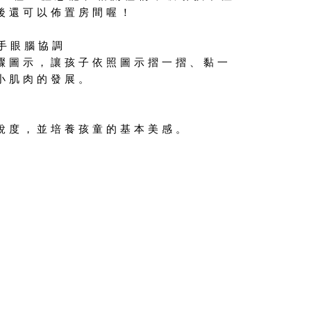
後還可以佈置房間喔！
手眼腦協調
驟圖示，讓孩子依照圖示摺一摺、黏一
小肌肉的發展。
銳度，並培養孩童的基本美感。