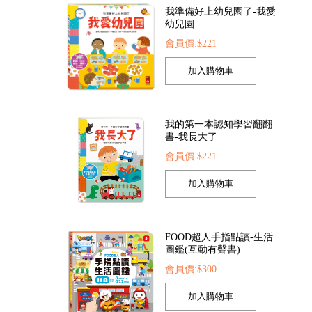
我的第一本認知學習翻翻
書-我長大了
會員價:$221
鑽貼-花朵
聖誕立體遊戲書
9
會員價:$173
會員價:$78
FOOD超人手指點讀-生活
圖鑑(互動有聲書)
會員價:$300