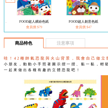
折紙大全:新編兒童益智手工大全*新版
FOOD超人繽紛色紙
FOOD超人創意色紙
會員價:$79
會員價:$47
商品特色
注意事項
哇！42種帥氣恐龍與火山背景，我會自己做立
小朋友，動動小手照著圖示摺一摺、黏一黏，輕
一起來做出各種有趣的立體恐龍吧！