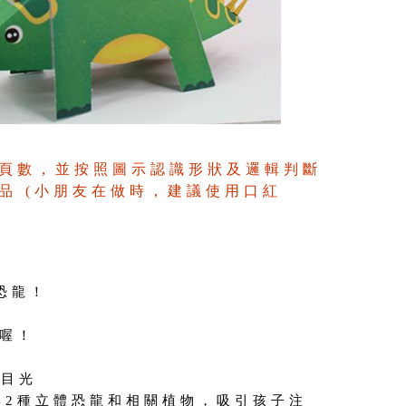
頁數，並按照圖示認識形狀及邏輯判斷
品 (小朋友在做時，建議使用口紅
恐龍！
間喔！
子目光
42種立體恐龍和相關植物，吸引孩子注