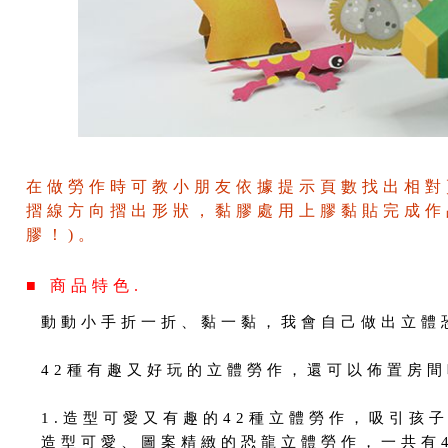
在做勞作時可教小朋友依據提示頁數找出相對
摺線方向摺出形狀，黏膠處用上膠黏貼完成作
膠！)。
■ 商品特色.
動動小手折一折、黏一黏，我會自己做出立體
42種有趣又好玩的立體勞作，還可以佈置房
1.造型可愛又有趣的42種立體勞作，吸引孩
造型可愛、圖案精緻的恐龍立體勞作，一共有