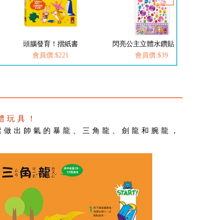
頭腦發育！摺紙書
閃亮公主立體水鑽貼-寶石
閃
會員價:$221
會員價:$39
體玩具！
鬆做出帥氣的暴龍、三角龍、劍龍和腕龍，