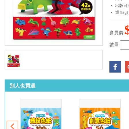
出版日期：
重量(g)
會員價:
數量
別人也買過