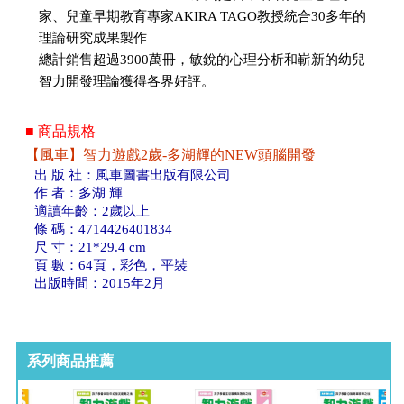
家、兒童早期教育專家AKIRA TAGO教授統合30多年的
理論研究成果製作
總計銷售超過3900萬冊，敏銳的心理分析和嶄新的幼兒
智力開發理論獲得各界好評。
■ 商品規格
【風車】智力遊戲2歲-多湖輝的NEW頭腦開發
出 版 社：風車圖書出版有限公司
作 者：多湖 輝
適讀年齡：2歲以上
條 碼：4714426401834
尺 寸：21*29.4 cm
頁 數：64頁，彩色，平裝
出版時間：2015年2月
系列商品推薦