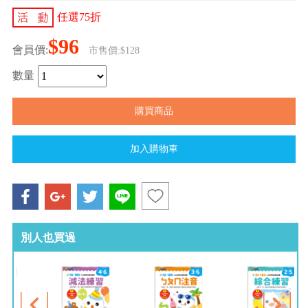
任選75折
$96
會員價:
市售價:$128
數量
別人也買過