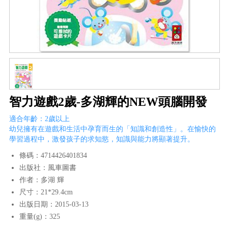
智力遊戲2歲-多湖輝的NEW頭腦開發
適合年齡：2歲以上
幼兒擁有在遊戲和生活中孕育而生的「知識和創造性」。在愉快的
學習過程中，激發孩子的求知慾，知識與能力將顯著提升。
條碼：4714426401834
出版社：風車圖書
作者：多湖 輝
尺寸：21*29.4cm
出版日期：2015-03-13
重量(g)：325