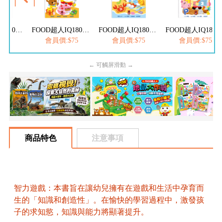
FOOD超人IQ180幼兒學習訓練遊戲書-ABC英文
FOOD超人IQ180幼兒數學訓練遊戲書-減法練習
FOOD超人IQ180幼兒學習訓練遊戲書-ㄅㄆㄇ注音
FOOD超人IQ180幼兒學習訓練遊戲書
$75
會員價:$75
會員價:$75
會員價:$75
← 可觸屏滑動 →
商品特色
注意事項
智力遊戲：本書旨在讓幼兒擁有在遊戲和生活中孕育而
生的「知識和創造性」。在愉快的學習過程中，激發孩
子的求知慾，知識與能力將顯著提升。