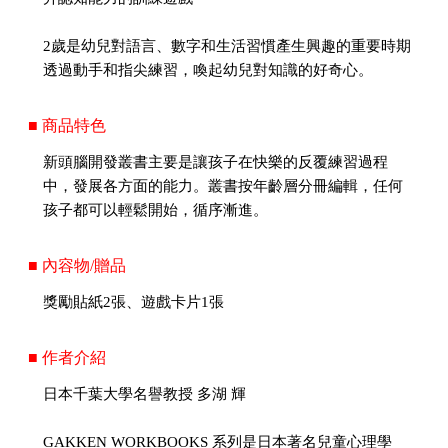
2歲是幼兒對語言、數字和生活習慣產生興趣的重要時期
透過動手和指尖練習，喚起幼兒對知識的好奇心。
■ 商品特色
新頭腦開發叢書主要是讓孩子在快樂的反覆練習過程
中，發展各方面的能力。叢書按年齡層分冊編輯，任何
孩子都可以輕鬆開始，循序漸進。
■ 內容物/贈品
獎勵貼紙2張、遊戲卡片1張
■ 作者介紹
日本千葉大學名譽教授 多湖 輝
GAKKEN WORKBOOKS 系列是日本著名兒童心理學