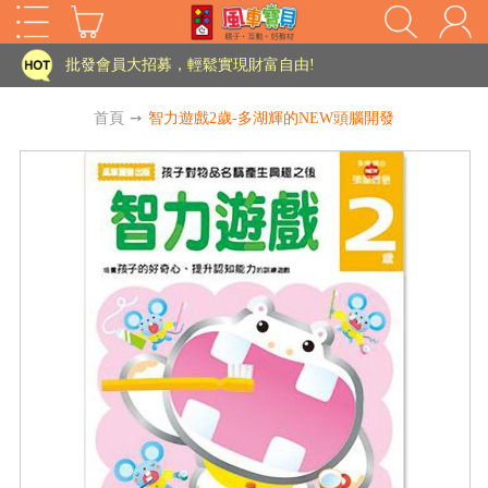
家長樂了!「風車書版集團暨FOOD超人企業總部」目前正興建中!
批發會員大招募，輕鬆實現財富自由!
如需更改或重開發票 需在訂單成立三天內通知客服 寄回發票需附上回郵郵票
首頁
➙
智力遊戲2歲-多湖輝的NEW頭腦開發
老師您好!!幼教會員火熱招募中~
海外購物免煩惱！點我查看『海外購物流程說明』
家長樂了!「風車書版集團暨FOOD超人企業總部」目前正興建中!
批發會員大招募，輕鬆實現財富自由!
HOT
如需更改或重開發票 需在訂單成立三天內通知客服 寄回發票需附上回郵郵票
老師您好!!幼教會員火熱招募中~
海外購物免煩惱！點我查看『海外購物流程說明』