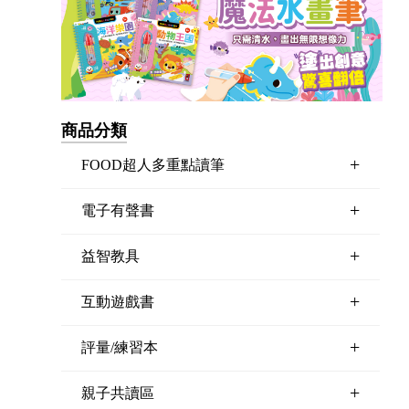
商品分類
+
FOOD超人多重點讀筆
+
電子有聲書
+
益智教具
+
互動遊戲書
+
評量/練習本
+
親子共讀區