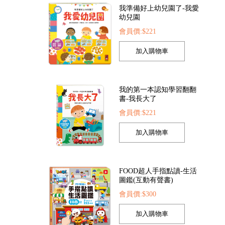
我的第一本認知學習翻翻
書-我長大了
會員價:$221
FOOD超人IQ180幼兒學習訓練遊戲書-123數字
FOOD超人IQ180幼兒數學訓練遊戲書-幾何運筆
5
會員價:$75
會員價:$75
FOOD超人手指點讀-生活
圖鑑(互動有聲書)
會員價:$300