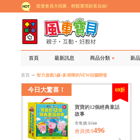
批發會員大招募，輕鬆實現財富自由!
如需更改或重開發票 需在訂單成立三天內通知客服 
老師您好!!幼教會員火熱招募中~
海外購物免煩惱！點我查看『海外購物流程說明』
家長樂了!「風車書版集團暨FOOD超人企業總部」目
首頁
最新訊息
商品分類
新
批發會員大招募，輕鬆實現財富自由!
首頁
➙
智力遊戲3歲-多湖輝的NEW頭腦開發
如需更改或重開發票 需在訂單成立三天內通知客服 
今日大驚喜！
69折
老師您好!!幼教會員火熱招募中~
海外購物免煩惱！點我查看『海外購物流程說明』
寶寶的12個經典童話
故事
市售價:$
720
496
會員價:$