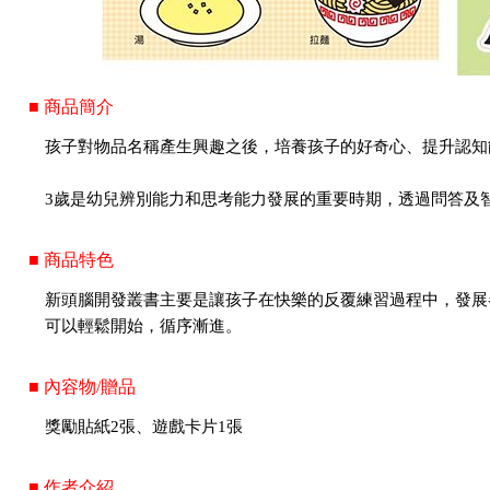
■ 商品簡介
孩子對物品名稱產生興趣之後，培養孩子的好奇心、提升認知
3歲是幼兒辨別能力和思考能力發展的重要時期，透過問答及
■ 商品特色
新頭腦開發叢書主要是讓孩子在快樂的反覆練習過程中，發展
可以輕鬆開始，循序漸進。
■ 內容物/贈品
獎勵貼紙2張、遊戲卡片1張
■ 作者介紹