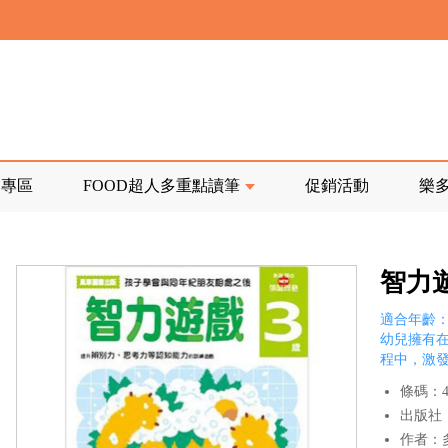
寄回發票需附上回郵郵票
前正興建中!
品專區
FOOD超人多重點讀筆
促銷活動
樂
寄回發票需附上回郵郵票
智力
適合年齡：
幼兒擁有
程中，激
條碼：47
出版社
作者：