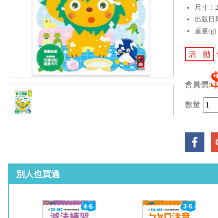
尺寸：21
出版日期：
重量(g)
會員價:
數量
別人也買過