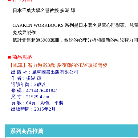
日本千葉大學名譽教授 多湖 輝
GAKKEN WORKBOOKS 系列是日本著名兒童心理學家、兒
究成果製作
總計銷售超過3900萬冊，敏銳的心理分析和嶄新的幼兒智力
■ 商品規格
【風車】智力遊戲3歲-多湖輝的NEW頭腦開發
出 版 社：風車圖書出版有限公司
作 者：多湖 輝
適讀年齡：2歲以上
條 碼：4714426401841
尺 寸：21*29.4 cm
頁 數：64頁，彩色，平裝
出版時間：2015年2月
系列商品推薦