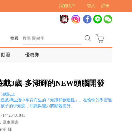
我的帳戶
登入
註冊
搜尋
多動漫
優惠券
遊戲3歲-多湖輝的NEW頭腦開發
3歲以上
在遊戲和生活中孕育而生的「知識和創造性」。在愉快的學習過
發孩子的求知慾，知識與能力將顯著提升。
14426401841
：風車圖書
多湖 輝