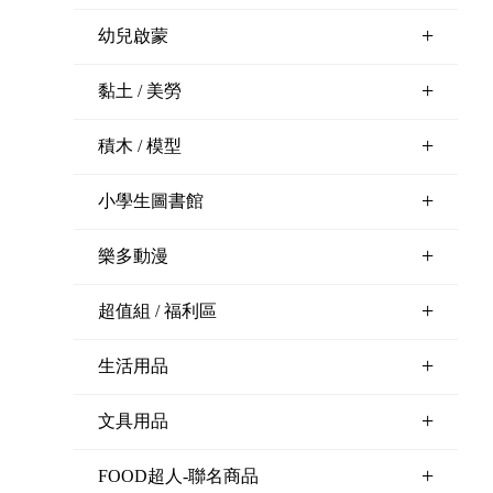
+
幼兒啟蒙
+
黏土 / 美勞
+
積木 / 模型
+
小學生圖書館
+
樂多動漫
+
超值組 / 福利區
+
生活用品
+
文具用品
+
FOOD超人-聯名商品