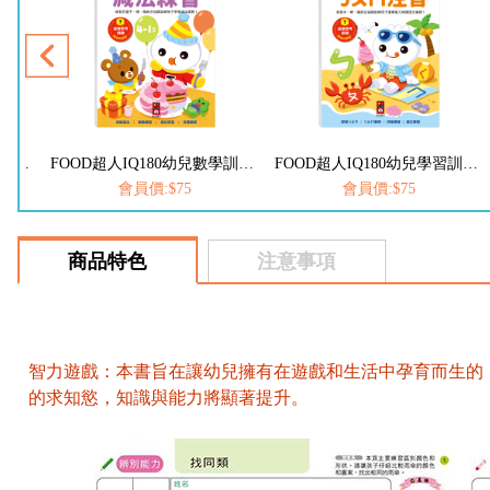
FOOD超人IQ180幼兒學習訓練遊戲書-ABC英文
FOOD超人IQ180幼兒數學訓練遊戲書-減法練習
FOOD超人IQ180幼兒學習訓練遊戲書-ㄅㄆㄇ注音
會員價:$75
會員價:$75
商品特色
注意事項
智力遊戲：本書旨在讓幼兒擁有在遊戲和生活中孕育而生的
的求知慾，知識與能力將顯著提升。