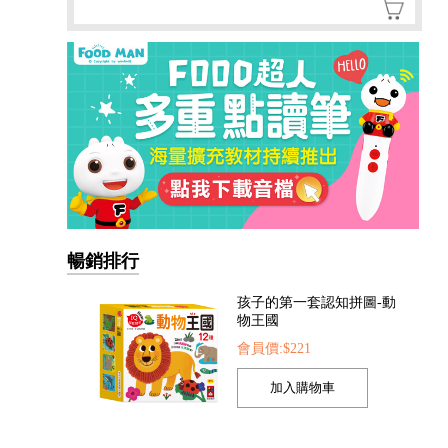
孩子的第一套認知拼圖-動
物王國
暢銷排行
會員價:$221
我準備好上幼兒園了-我愛
幼兒園
會員價:$221