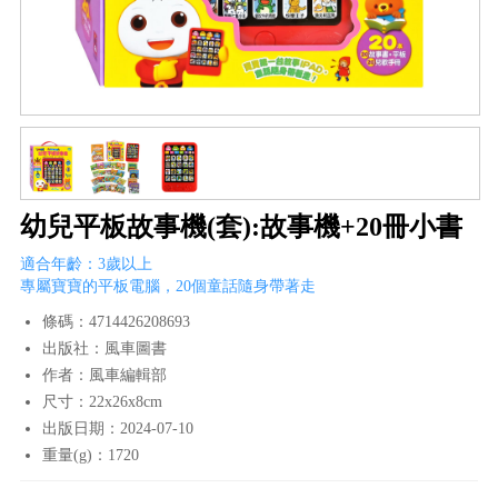
幼兒平板故事機(套):故事機+20冊小書
適合年齡：3歲以上
專屬寶寶的平板電腦，20個童話隨身帶著走
條碼：4714426208693
出版社：風車圖書
作者：風車編輯部
尺寸：22x26x8cm
出版日期：2024-07-10
重量(g)：1720