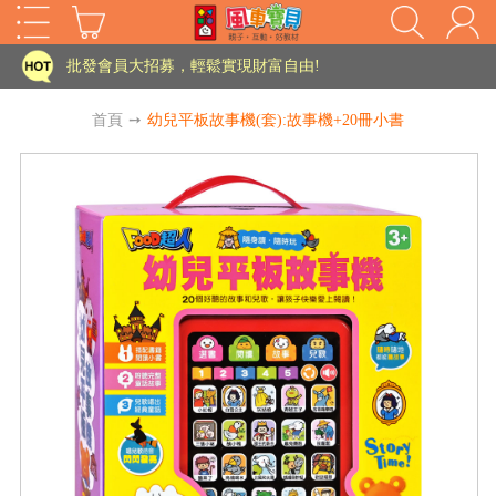
家長樂了!「風車書版集團暨FOOD超人企業總部」目前正興建中!
批發會員大招募，輕鬆實現財富自由!
如需更改或重開發票 需在訂單成立三天內通知客服 寄回發票需附上回郵郵票
首頁
➙
幼兒平板故事機(套):故事機+20冊小書
老師您好!!幼教會員火熱招募中~
海外購物免煩惱！點我查看『海外購物流程說明』
家長樂了!「風車書版集團暨FOOD超人企業總部」目前正興建中!
批發會員大招募，輕鬆實現財富自由!
HOT
如需更改或重開發票 需在訂單成立三天內通知客服 寄回發票需附上回郵郵票
老師您好!!幼教會員火熱招募中~
海外購物免煩惱！點我查看『海外購物流程說明』