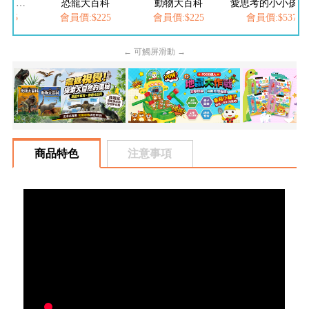
FOOD超人繽紛泡泡槍
恐龍大百科
動物大百科
愛思考的小小孩(全
205
會員價:$225
會員價:$225
會員價:$537
← 可觸屏滑動 →
商品特色
注意事項