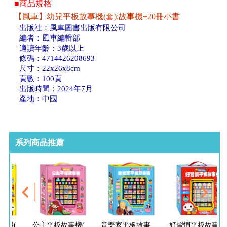
■商品規格
【風車】幼兒平板故事機(套):故事機+20冊小書
出版社：風車圖書出版有限公司
編者：風車編輯部
適讀年齡：3歲以上
條碼：4714426208693
尺寸：22x26x8cm
頁數：100頁
出版時間：2024年7月
產地：中國
系列商品推薦
幼兒平板故事機(單)
公主平板故事機(單)*新版*
音樂家平板故事機(單)*新版*
好習慣平板故事機(套):故事機+20冊小書