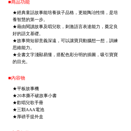
■商品功能
★經典童話故事能培養孩子品格，更能陶冶性情，是培
養智慧的第一步。
★藉由閱讀故事及唱兒歌，刺激語言表達能力，奠定良
好的語文基礎。
★故事簡短卻意義深遠，可以讓寶貝動腦想一想，訓練
思維能力。
★全書文字淺顯易懂，搭配色彩分明的插圖，吸引寶寶
的目光。
■內容物
★平板故事機
★20本撕不破故事小書
★歡唱兒歌手冊
★三顆AAA電池
★厚磅手提外盒