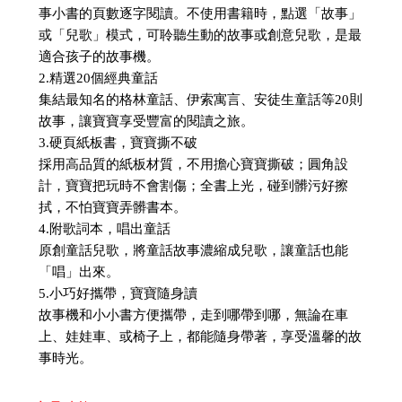
事小書的頁數逐字閱讀。不使用書籍時，點選「故事」
或「兒歌」模式，可聆聽生動的故事或創意兒歌，是最
適合孩子的故事機。
2.精選20個經典童話
集結最知名的格林童話、伊索寓言、安徒生童話等20則
故事，讓寶寶享受豐富的閱讀之旅。
3.硬頁紙板書，寶寶撕不破
採用高品質的紙板材質，不用擔心寶寶撕破；圓角設
計，寶寶把玩時不會割傷；全書上光，碰到髒污好擦
拭，不怕寶寶弄髒書本。
4.附歌詞本，唱出童話
原創童話兒歌，將童話故事濃縮成兒歌，讓童話也能
「唱」出來。
5.小巧好攜帶，寶寶隨身讀
故事機和小小書方便攜帶，走到哪帶到哪，無論在車
上、娃娃車、或椅子上，都能隨身帶著，享受溫馨的故
事時光。