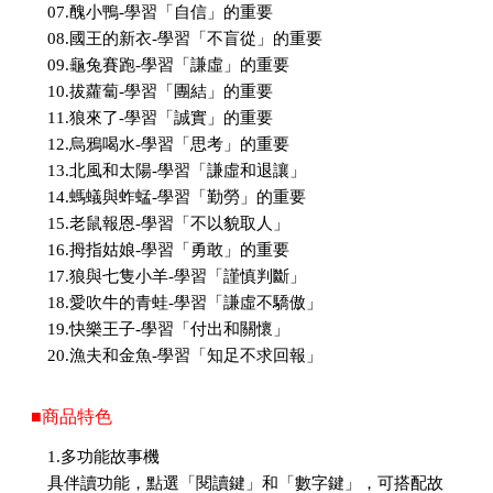
07.醜小鴨-學習「自信」的重要
08.國王的新衣-學習「不盲從」的重要
09.龜兔賽跑-學習「謙虛」的重要
10.拔蘿蔔-學習「團結」的重要
11.狼來了-學習「誠實」的重要
12.烏鴉喝水-學習「思考」的重要
13.北風和太陽-學習「謙虛和退讓」
14.螞蟻與蚱蜢-學習「勤勞」的重要
15.老鼠報恩-學習「不以貌取人」
16.拇指姑娘-學習「勇敢」的重要
17.狼與七隻小羊-學習「謹慎判斷」
18.愛吹牛的青蛙-學習「謙虛不驕傲」
19.快樂王子-學習「付出和關懷」
20.漁夫和金魚-學習「知足不求回報」
■商品特色
1.多功能故事機
具伴讀功能，點選「閱讀鍵」和「數字鍵」，可搭配故