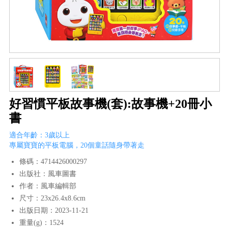
好習慣平板故事機(套):故事機+20冊小
書
適合年齡：3歲以上
專屬寶寶的平板電腦，20個童話隨身帶著走
條碼：4714426000297
出版社：風車圖書
作者：風車編輯部
尺寸：23x26.4x8.6cm
出版日期：2023-11-21
重量(g)：1524