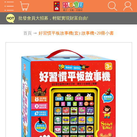
家長樂了!「風車書版集團暨FOOD超人企業總部」目前正興建中!
批發會員大招募，輕鬆實現財富自由!
如需更改或重開發票 需在訂單成立三天內通知客服 寄回發票需附上回郵郵票
首頁
➙
好習慣平板故事機(套):故事機+20冊小書
老師您好!!幼教會員火熱招募中~
海外購物免煩惱！點我查看『海外購物流程說明』
家長樂了!「風車書版集團暨FOOD超人企業總部」目前正興建中!
批發會員大招募，輕鬆實現財富自由!
HOT
如需更改或重開發票 需在訂單成立三天內通知客服 寄回發票需附上回郵郵票
老師您好!!幼教會員火熱招募中~
海外購物免煩惱！點我查看『海外購物流程說明』