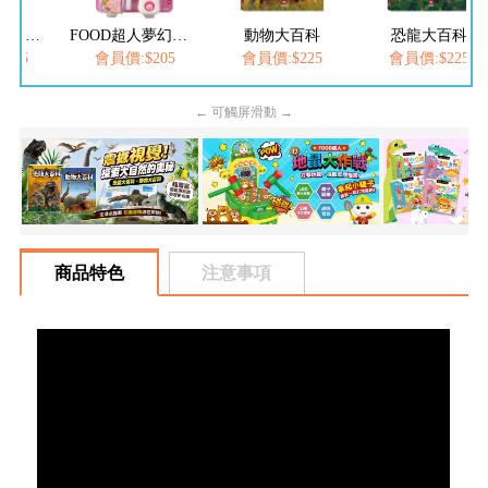
FOOD超人繽紛泡泡槍
FOOD超人夢幻泡泡槍
動物大百科
恐龍大百科
205
會員價:$205
會員價:$225
會員價:$225
← 可觸屏滑動 →
商品特色
注意事項