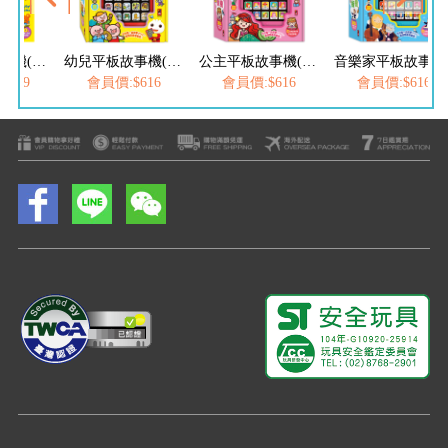
幼兒平板故事機(套):故事機+20冊小書
幼兒平板故事機(單)
公主平板故事機(單)*新版*
音樂家平板故事機(單)*新版*
1169
會員價:$616
會員價:$616
會員價:$616