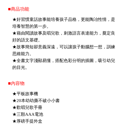
■商品功能
★好習慣童話故事能培養孩子品格，更能陶冶性情，是
培養智慧的第一步。
★藉由閱讀故事及唱兒歌，刺激語言表達能力，奠定良
好的語文基礎。
★故事簡短卻意義深遠，可以讓孩子動腦想一想，訓練
思維能力。
★全書文字淺顯易懂，搭配色彩分明的插圖，吸引幼兒
的目光。
■內容物
★平板故事機
★20本幼幼撕不破小小書
★歡唱兒歌手冊
★三顆AAA電池
★厚磅手提外盒