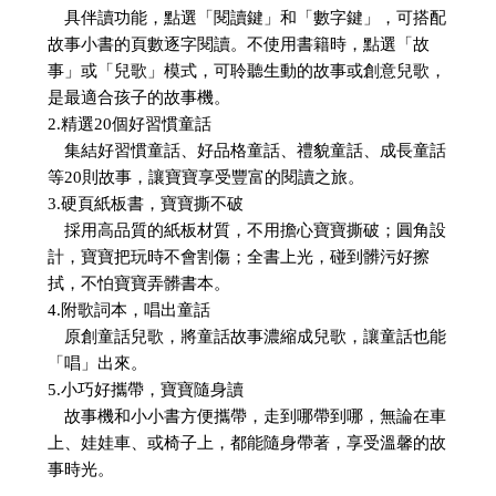
具伴讀功能，點選「閱讀鍵」和「數字鍵」，可搭配
故事小書的頁數逐字閱讀。不使用書籍時，點選「故
事」或「兒歌」模式，可聆聽生動的故事或創意兒歌，
是最適合孩子的故事機。
2.精選20個好習慣童話
集結好習慣童話、好品格童話、禮貌童話、成長童話
等20則故事，讓寶寶享受豐富的閱讀之旅。
3.硬頁紙板書，寶寶撕不破
採用高品質的紙板材質，不用擔心寶寶撕破；圓角設
計，寶寶把玩時不會割傷；全書上光，碰到髒污好擦
拭，不怕寶寶弄髒書本。
4.附歌詞本，唱出童話
原創童話兒歌，將童話故事濃縮成兒歌，讓童話也能
「唱」出來。
5.小巧好攜帶，寶寶隨身讀
故事機和小小書方便攜帶，走到哪帶到哪，無論在車
上、娃娃車、或椅子上，都能隨身帶著，享受溫馨的故
事時光。