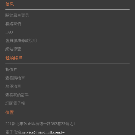
信息
關於風車寶貝
聯絡我們
FAQ
會員服務條款說明
網站導覽
我的帳戶
折價券
查看購物車
願望清單
查看我的訂單
訂閱電子報
位置
221新北市汐止區福德一路392巷23號之1
電子信箱:
service@windmill.com.tw