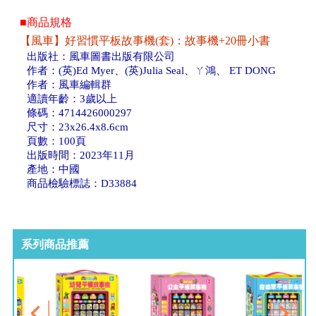
■商品規格
【風車】好習慣平板故事機(套)：故事機+20冊小書
出版社：風車圖書出版有限公司
作者：(英)Ed Myer、(英)Julia Seal、ㄚ鴻、 ET DONG
作者：風車編輯群
適讀年齡：3歲以上
條碼：4714426000297
尺寸：23x26.4x8.6cm
頁數：100頁
出版時間：2023年11月
產地：中國
商品檢驗標誌：D33884
系列商品推薦