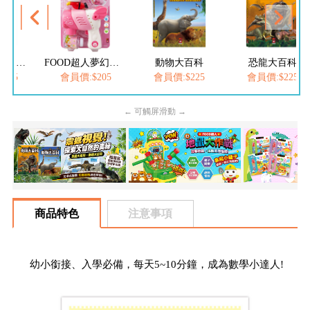
FOOD超人繽紛泡泡槍
FOOD超人夢幻泡泡槍
動物大百科
恐龍大百科
205
會員價:$205
會員價:$225
會員價:$225
← 可觸屏滑動 →
商品特色
注意事項
幼小銜接、入學必備，每天5~10分鐘，成為數學小達人!