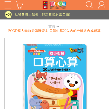
家長樂了!「風車書版集團暨FOOD超人企業總部」目前正興建中!
批發會員大招募，輕鬆實現財富自由!
如需更改或重開發票 需在訂單成立三天內通知客服 寄回發票需附上回郵郵票
首頁
➙
FOOD超人學前必備練習本-口算心算20以內的分解與合成運算
老師您好!!幼教會員火熱招募中~
海外購物免煩惱！點我查看『海外購物流程說明』
家長樂了!「風車書版集團暨FOOD超人企業總部」目前正興建中!
批發會員大招募，輕鬆實現財富自由!
HOT
如需更改或重開發票 需在訂單成立三天內通知客服 寄回發票需附上回郵郵票
老師您好!!幼教會員火熱招募中~
海外購物免煩惱！點我查看『海外購物流程說明』