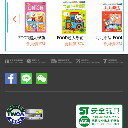
FOOD超人學前必備練習本-口算心算20以內的分解與合成運算
FOOD超人學前必備練習本-口算心算50以內的進位、退位加減法
FOOD超人學前必備練習本-ㄅㄆㄇ拼音練習
九九乘法-FOOD超人學前必備練習本
$74
會員價:$74
會員價:$74
會員價:$74