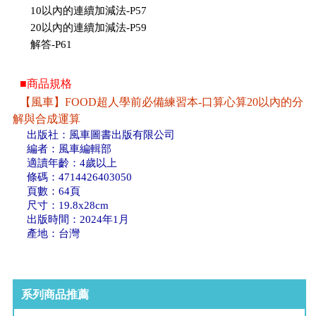
10以內的連續加減法-P57
20以內的連續加減法-P59
解答-P61
■商品規格
【風車】FOOD超人學前必備練習本-口算心算20以內的分
解與合成運算
出版社：風車圖書出版有限公司
編者：風車編輯部
適讀年齡：4歲以上
條碼：4714426403050
頁數：64頁
尺寸：19.8x28cm
出版時間：2024年1月
產地：台灣
系列商品推薦