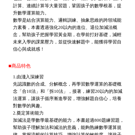
計算、連續計算等大量習題，鞏固孩子的數學根基，提
升數學運算能力。
數學是結合演算能力、邏輯訓練、抽象思維的跨領域能
力素養，本書透過強化20以內的進位、退位加減法概
念，幫助孩子把握學習黃金期，在學前打好基礎，減輕
未來入學的課業壓力，並從快速解題中，能獲得學習自
信心與成就感！
■商品特色
1.由淺入深練習
先認識數的合成、分解概念，再學習數學運算的基礎概
念「合10法」和「拆10法」，接著，練習20以內的加減
法運算，讓孩子循序漸進學習，增強解題自信心，培養
對數學的興趣。
2.奠定算術能力
加減法是學數學最基礎的能力，本書超過800題練習題，
幫助孩子理解加法和減法的意義，能夠熟練數學運算規
律，掌握流暢的計算技巧，增強計算的敏銳度，讓孩子