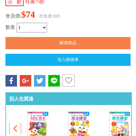
任選75折
$74
會員價:
市售價:$98
數量
別人也買過