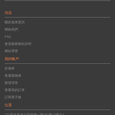
信息
關於風車寶貝
聯絡我們
FAQ
會員服務條款說明
網站導覽
我的帳戶
折價券
查看購物車
願望清單
查看我的訂單
訂閱電子報
位置
221新北市汐止區福德一路392巷23號之1