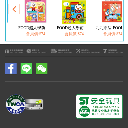
FOOD超人學前必備練習本-口算心算20以內的分解與合成運算
FOOD超人學前必備練習本-口算心算50以內的進位、退位加減法
FOOD超人學前必備練習本-ㄅㄆㄇ拼音練習
九九乘法-FOOD超人學前必備練習本
$74
會員價:$74
會員價:$74
會員價:$74