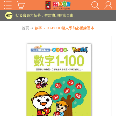
家長樂了!「風車書版集團暨FOOD超人企業總部」目前正興建中!
批發會員大招募，輕鬆實現財富自由!
如需更改或重開發票 需在訂單成立三天內通知客服 寄回發票需附上回郵郵票
首頁
➙
數字1-100-FOOD超人學前必備練習本
老師您好!!幼教會員火熱招募中~
海外購物免煩惱！點我查看『海外購物流程說明』
家長樂了!「風車書版集團暨FOOD超人企業總部」目前正興建中!
批發會員大招募，輕鬆實現財富自由!
HOT
如需更改或重開發票 需在訂單成立三天內通知客服 寄回發票需附上回郵郵票
老師您好!!幼教會員火熱招募中~
海外購物免煩惱！點我查看『海外購物流程說明』