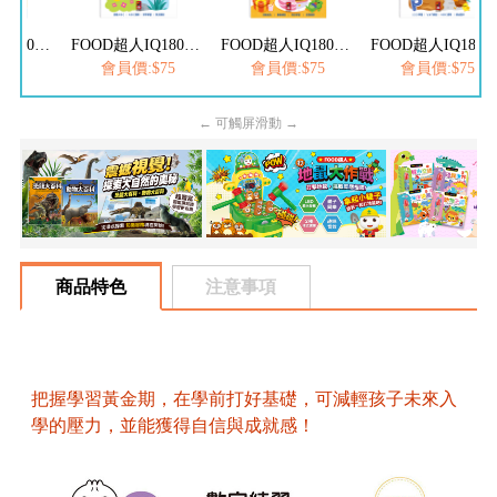
FOOD超人IQ180幼兒學習訓練遊戲書-ㄅㄆㄇ注音
FOOD超人IQ180幼兒學習訓練遊戲書-ABC英文
FOOD超人IQ180幼兒數學訓練遊戲書-減法練習
FOOD超人IQ180幼兒學習訓練遊戲書
$75
會員價:$75
會員價:$75
會員價:$75
← 可觸屏滑動 →
商品特色
注意事項
把握學習黃金期，在學前打好基礎，可減輕孩子未來入
學的壓力，並能獲得自信與成就感！