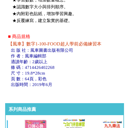
★學習數數，增加數量概念。
★認識數字大小與排列順序。
★內附彩色貼紙，增加學習興趣。
★反覆練寫，建立紮實的基礎。
■ 商品規格
【風車】數字1-100-FOOD超人學前必備練習本
出 版 社：風車圖書出版有限公司
作 者：風車編輯部
適讀年齡：2歲以上
條 碼：4714426402268
尺 寸：19.8*28cm
頁 數：64頁，彩色
出版時間：2019年6月
系列商品推薦