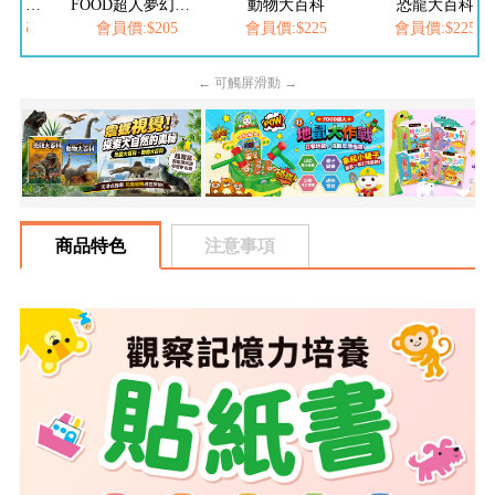
FOOD超人繽紛泡泡槍
FOOD超人夢幻泡泡槍
動物大百科
恐龍大百科
205
會員價:$205
會員價:$225
會員價:$225
← 可觸屏滑動 →
商品特色
注意事項