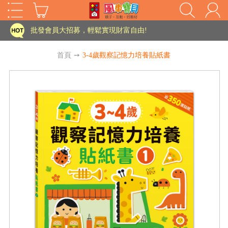
家長樂了!「風車書版集團暨FOOD超人企業總部」目前正興建中!
批發會員大招募，輕鬆實現財富自由!
如需更改或重開發票 需在訂單成立三天內通知客服 寄回發票需附上回郵郵票
首頁
➙
3-4歲觀察記憶力培養貼紙書
老師您好!!幼教會員火熱招募中~
海外購物免煩惱！點我查看『海外購物流程說明』
家長樂了!「風車書版集團暨FOOD超人企業總部」目前正興建中!
批發會員大招募，輕鬆實現財富自由!
HOT
如需更改或重開發票 需在訂單成立三天內通知客服 寄回發票需附上回郵郵票
老師您好!!幼教會員火熱招募中~
海外購物免煩惱！點我查看『海外購物流程說明』