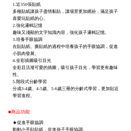
1.近350張貼紙
多種貼紙讓孩子盡情黏貼，讓場景更加繽紛，滿足孩子
喜愛玩貼紙的心。
2.強化邏輯記憶
趣味又淺顯的文字知識內容，強化孩子邏輯記憶。
3.培養手眼協調
在貼貼紙、撕貼紙的過程中培養孩子的手眼協調，促進
小肌肉發展。
4.全彩插圖吸引目光
全彩且活潑可愛的插圖，吸引孩子目光，學習更有趣味
性。
5.階段式分齡學習
分成3-4歲、4-5歲、5-6歲三冊的分齡式學習，更加貼近
學習進程。
■商品功能
★促進手眼協調
動動小手貼貼紙，促進孩子手眼協調。