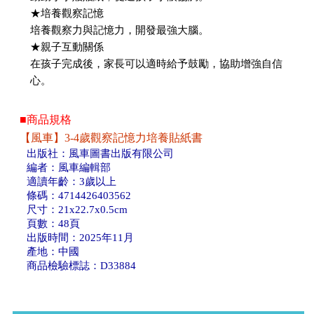
★培養觀察記憶
培養觀察力與記憶力，開發最強大腦。
★親子互動關係
在孩子完成後，家長可以適時給予鼓勵，協助增強自信
心。
■商品規格
【風車】3-4歲觀察記憶力培養貼紙書
出版社：風車圖書出版有限公司
編者：風車編輯部
適讀年齡：3歲以上
條碼：4714426403562
尺寸：21x22.7x0.5cm
頁數：48頁
出版時間：2025年11月
產地：中國
商品檢驗標誌：D33884