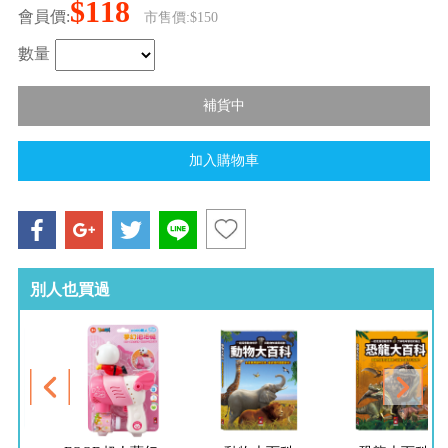
$118
會員價:
市售價:$150
數量
別人也買過