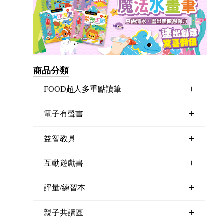
商品分類
+
FOOD超人多重點讀筆
+
電子有聲書
+
益智教具
+
互動遊戲書
+
評量/練習本
+
親子共讀區