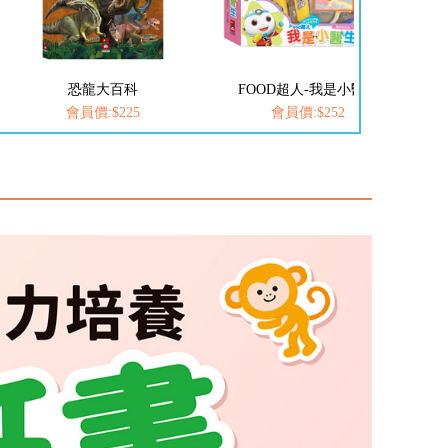
FOOD超人-我是小醫生
愛思考的小小孩(全套8冊)
會員價:$252
會員價:$537