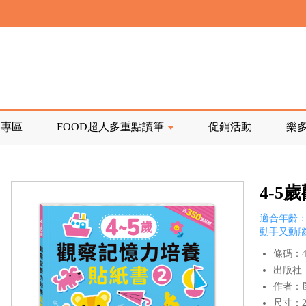
寄回發票需附上回郵郵票
前正興建中!
品專區
FOOD超人多重點讀筆
促銷活動
樂
寄回發票需附上回郵郵票
4-
適合年齡：
動手又動
條碼：47
出版社
作者：
尺寸：21