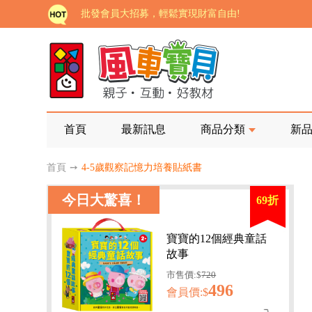
批發會員大招募，輕鬆實現財富自由!
如需更改或重開發票 需在訂單成立三天內通知客服 
老師您好!!幼教會員火熱招募中~
海外購物免煩惱！點我查看『海外購物流程說明』
家長樂了!「風車書版集團暨FOOD超人企業總部」目
首頁
最新訊息
商品分類
新
批發會員大招募，輕鬆實現財富自由!
首頁
➙
4-5歲觀察記憶力培養貼紙書
如需更改或重開發票 需在訂單成立三天內通知客服 
今日大驚喜！
69折
老師您好!!幼教會員火熱招募中~
海外購物免煩惱！點我查看『海外購物流程說明』
寶寶的12個經典童話
故事
市售價:$
720
496
會員價:$