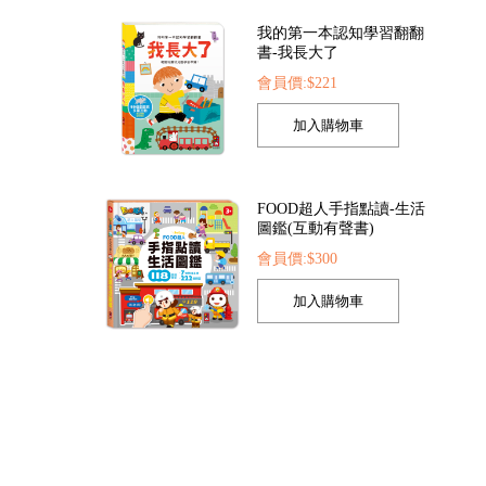
我的第一本認知學習翻翻
書-我長大了
會員價:$221
索點讀筆
FOOD超人繽紛泡泡槍
FOOD超人夢幻泡泡
422
會員價:$205
會員價:$205
FOOD超人手指點讀-生活
圖鑑(互動有聲書)
會員價:$300
孩子的第一套認知拼圖-動
物王國
會員價:$221