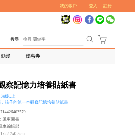
我的帳戶
登入
註冊
搜尋
多動漫
優惠券
5歲觀察記憶力培養貼紙書
3歲以上
腦，孩子的第一本觀察記憶培養貼紙書
14426403579
：風車圖書
風車編輯部
x22.7x0.5cm