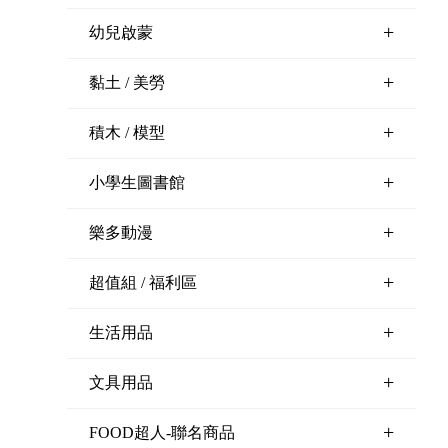
+
幼兒啟蒙
+
黏土 / 美勞
+
積木 / 模型
+
小學生圖書館
+
樂多動漫
+
超值組 / 福利區
+
生活用品
+
文具用品
+
FOOD超人-聯名商品