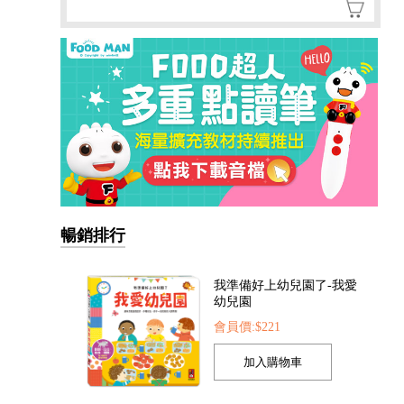
暢銷排行
我準備好上幼兒園了-我愛
幼兒園
會員價:$221