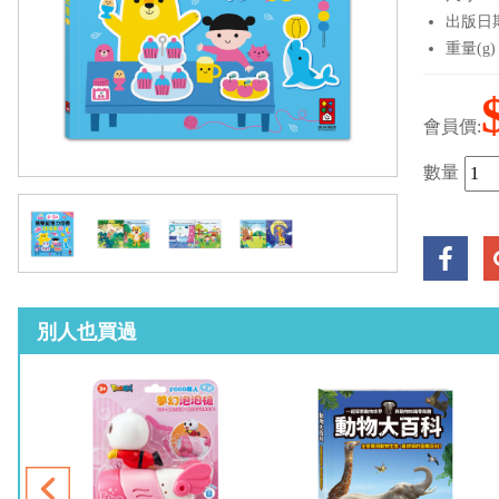
出版日期：
重量(g)
會員價:
數量
別人也買過